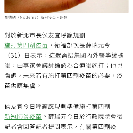
莫德納（Moderna）新冠疫苗。路透
對於新北市長侯友宜呼籲規劃
施打第四劑疫苗
，衛福部次長薛瑞元今
（31）日表示，這還需搜集國內外醫學證據
後，由專家會議討論認為合適後施打；他也
強調，未來若有施打第四劑疫苗的必要，疫
苗供應無虞。
侯友宜今日呼籲應規劃準備施打第四劑
新冠肺炎疫苗
。薛瑞元今日於行政院院會後
記者會回答記者提問表示，有關第四劑疫