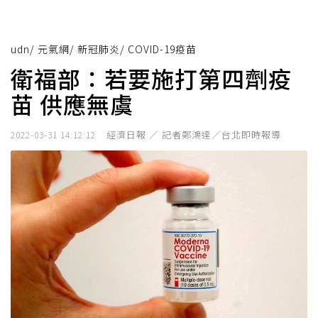
udn
/
元氣網
/
新冠肺炎
/
COVID-19疫苗
衛福部：若要施打第四劑疫
苗 供應無虞
經濟日報 ／ 記者鄭鴻達／台北即時報導
2022-03-31 14:12:12