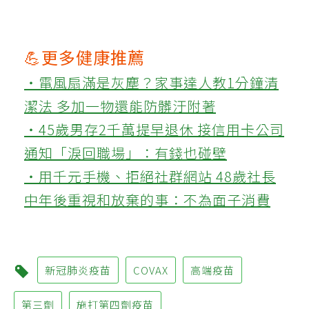
💪更多健康推薦
‧電風扇滿是灰塵？家事達人教1分鐘清
潔法 多加一物還能防髒汙附著
‧45歲男存2千萬提早退休 接信用卡公司
通知「淚回職場」：有錢也碰壁
‧用千元手機、拒絕社群網站 48歲社長
中年後重視和放棄的事：不為面子消費
新冠肺炎疫苗
COVAX
高端疫苗
第三劑
施打第四劑疫苗