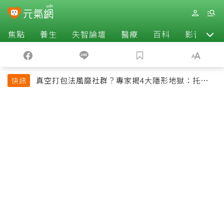
焦點
養生
失智論壇
醫療
百科
影音
真空打包法風靡社群？專家揭4大隱形地獄：托運恐
快訊
超重