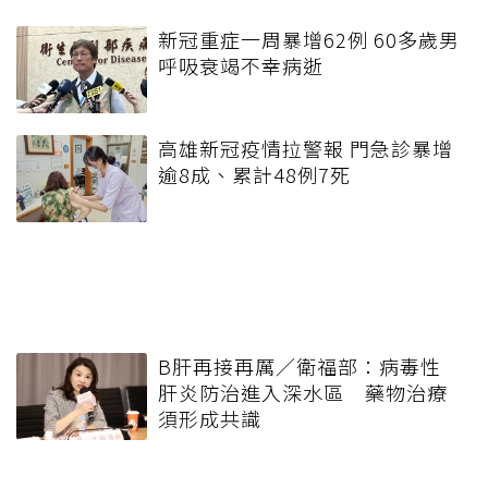
新冠重症一周暴增62例 60多歲男
呼吸衰竭不幸病逝
高雄新冠疫情拉警報 門急診暴增
逾8成、累計48例7死
B肝再接再厲／衛福部：病毒性
肝炎防治進入深水區 藥物治療
須形成共識