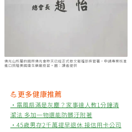
佛光山所屬的國際佛光會昨天已經正式發文衛福部疾管署，申請專案核准
進口捐贈美國嬌生藥廠疫苗。圖：讀者提供
💪更多健康推薦
‧電風扇滿是灰塵？家事達人教1分鐘清
潔法 多加一物還能防髒汙附著
‧45歲男存2千萬提早退休 接信用卡公司