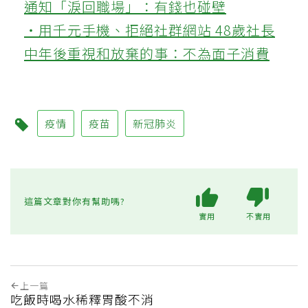
通知「淚回職場」：有錢也碰壁
‧用千元手機、拒絕社群網站 48歲社長
中年後重視和放棄的事：不為面子消費
疫情
疫苗
新冠肺炎
這篇文章對你有幫助嗎?
實用
不實用
上一篇
吃飯時喝水稀釋胃酸不消