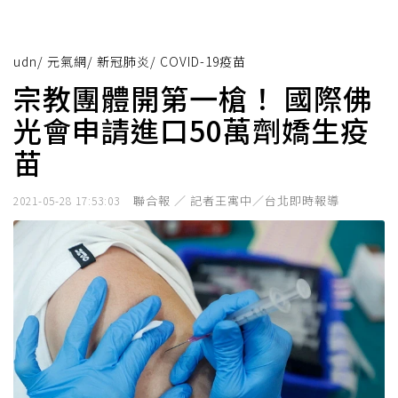
udn
/
元氣網
/
新冠肺炎
/
COVID-19疫苗
宗教團體開第一槍！ 國際佛
光會申請進口50萬劑嬌生疫
苗
聯合報 ／ 記者王寓中／台北即時報導
2021-05-28 17:53:03