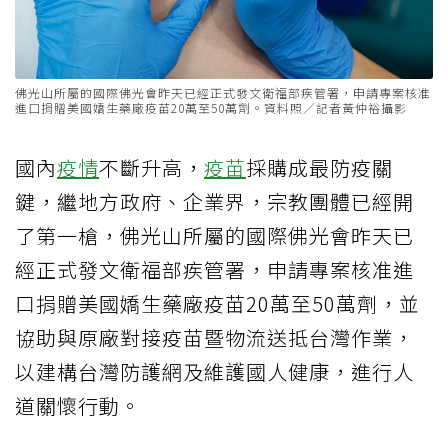
佛光山所屬的國際佛光會昨天已經正式發文衛福部疾管署，申請專案核准
進口捐贈美國嬌生藥廠疫苗20萬至50萬劑。資料照／記者黃仲裕攝影
國內
疫情
不斷升高，
疫苗
採購成最防疫關
鍵，繼地方政府、企業界，宗教團體已經開
了第一槍，佛光山所屬的國際佛光會昨天已
經正式發文衛福部疾管署，申請專案核准進
口捐贈美國嬌生藥廠疫苗20萬至50萬劑，並
協助與原廠對接疫苗暨物流送抵台灣作業，
以建構台灣防護網及維護國人健康，進行人
道關懷行動。