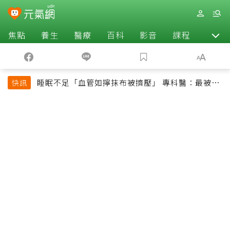
焦點
養生
醫療
百科
影音
課程
退休
睡眠不足「血管如擰抹布被擠壓」 專科醫：最被忽
快訊
略的抗老方法