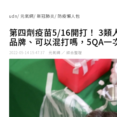
udn
/
元氣網
/
新冠肺炎
/
防疫懶人包
第四劑疫苗5/16開打！ 3
品牌、可以混打嗎，5QA一
2022-05-14 15:47:37
元氣網 ／ 綜合整理