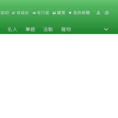
好如初
有設計
有行旅
願景
我的新聞
名人
專題
活動
寵物