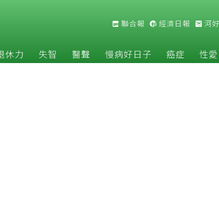
聯合報
經濟日報
河
退休力
失智
醫聲
慢病好日子
癌症
性愛