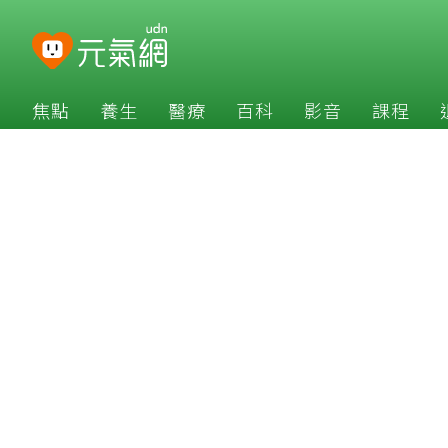
焦點
養生
醫療
百科
影音
課程