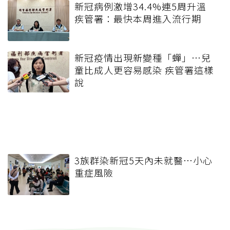
新冠病例激增34.4%連5周升溫
疾管署：最快本周進入流行期
新冠疫情出現新變種「蟬」…兒
童比成人更容易感染 疾管署這樣
說
3族群染新冠5天內未就醫…小心
重症風險