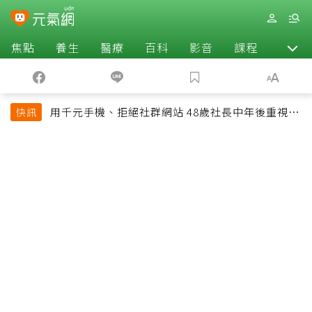
焦點
養生
醫療
百科
影音
課程
退休
用千元手機、拒絕社群網站 48歲社長中年後重視和
快訊
放棄的事：不為面子消費