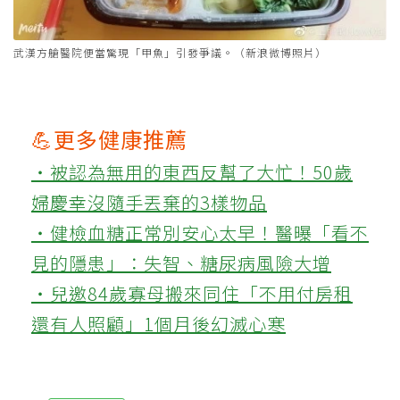
武漢方艙醫院便當驚現「甲魚」引發爭議。（新浪微博照片）
💪更多健康推薦
‧被認為無用的東西反幫了大忙！50歲
婦慶幸沒隨手丟棄的3樣物品
‧健檢血糖正常別安心太早！醫曝「看不
見的隱患」：失智、糖尿病風險大增
‧兒邀84歲寡母搬來同住「不用付房租
還有人照顧」1個月後幻滅心寒