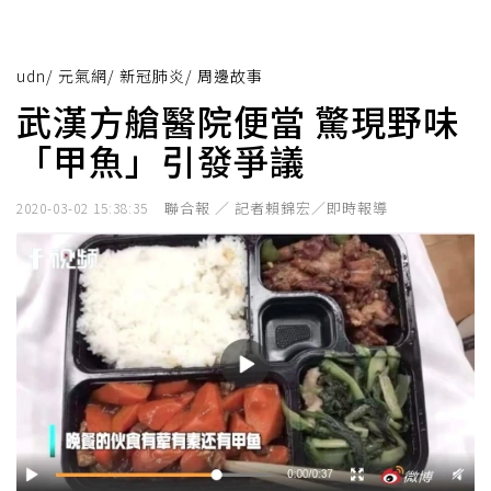
udn
/
元氣網
/
新冠肺炎
/
周邊故事
武漢方艙醫院便當 驚現野味
「甲魚」引發爭議
聯合報 ／ 記者賴錦宏／即時報導
2020-03-02 15:38:35