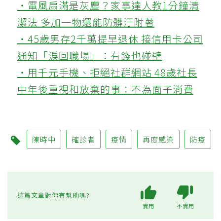
‧電風扇滿是灰塵？家事達人教1分鐘清
潔法 多加一物還能防髒汙附著
‧45歲男存2千萬提早退休 接信用卡公司
通知「淚回職場」：有錢也碰壁
‧用千元手機、拒絕社群網站 48歲社長
中年後重視和放棄的事：不為面子消費
陳時中
確診者
疫情
再度感染
防疫
這篇文章對你有幫助嗎?
實用
不實用