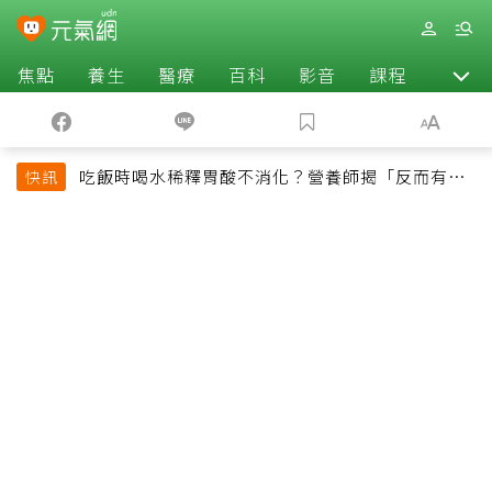
焦點
養生
醫療
百科
影音
課程
退休
吃飯時喝水稀釋胃酸不消化？營養師揭「反而有好
快訊
處」某些族群才要禁