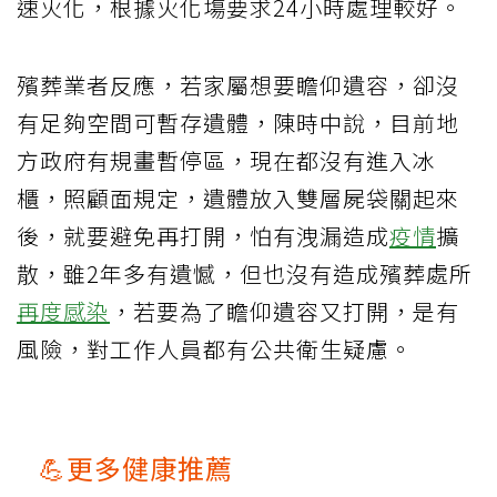
速火化，根據火化塲要求24小時處理較好。
殯葬業者反應，若家屬想要瞻仰遺容，卻沒
有足夠空間可暫存遺體，陳時中說，目前地
方政府有規畫暫停區，現在都沒有進入冰
櫃，照顧面規定，遺體放入雙層屍袋關起來
後，就要避免再打開，怕有洩漏造成
疫情
擴
散，雖2年多有遺憾，但也沒有造成殯葬處所
再度感染
，若要為了瞻仰遺容又打開，是有
風險，對工作人員都有公共衛生疑慮。
💪更多健康推薦