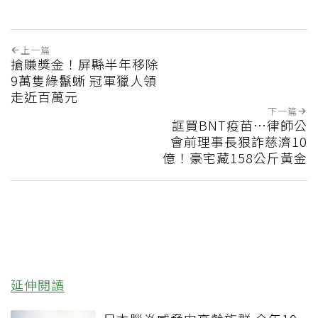
上一篇
搶賺獎金！屏縣半年移除
9萬隻綠鬣蜥 冠軍獵人領
走近百萬元
下一篇
誆買BNT疫苗…律師公
會前理事長狠詐慈濟10
億！豪宅藏158公斤黃金
延伸閱讀