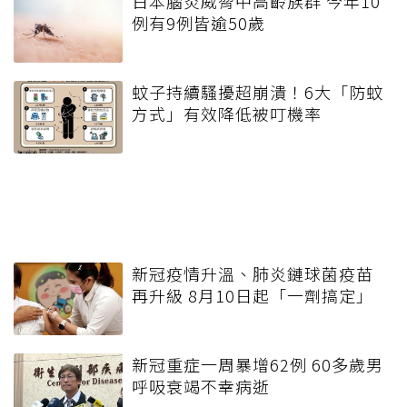
日本腦炎威脅中高齡族群 今年10
例有9例皆逾50歲
蚊子持續騷擾超崩潰！6大「防蚊
方式」有效降低被叮機率
新冠疫情升溫、肺炎鏈球菌疫苗
再升級 8月10日起「一劑搞定」
新冠重症一周暴增62例 60多歲男
呼吸衰竭不幸病逝