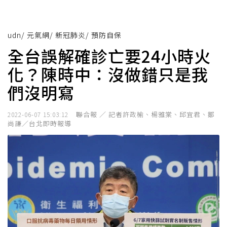
udn
/
元氣網
/
新冠肺炎
/
預防自保
全台誤解確診亡要24小時火
化？陳時中：沒做錯只是我
們沒明寫
聯合報 ／ 記者許政榆、楊雅棠、邱宜君、鄒
2022-06-07 15:03:12
尚謙／台北即時報導