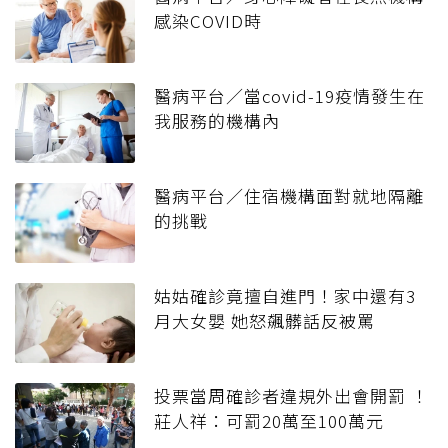
感染COVID時
醫病平台／當covid-19疫情發生在
我服務的機構內
醫病平台／住宿機構面對就地隔離
的挑戰
姑姑確診竟擅自進門！家中還有3
月大女嬰 她怒飆髒話反被罵
投票當周確診者違規外出會開罰 ！
莊人祥：可罰20萬至100萬元