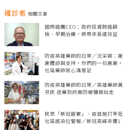
確診者
相關文章
國際癌團CEO：政府投資肺癌篩
檢、早期治療，將帶來長遠效益
防疫英雄藥師的日常／沈采穎：謝
謝體諒與支持，你們的一句謝謝，
社區藥師就心滿意足
防疫英雄藥師的日常／高雄藥師黃
芬民 送藥到府需防被獼猴劫走
民眾「新冠疲累」、疫苗施打率低
社區感染拉警報／新冠高峰來襲1