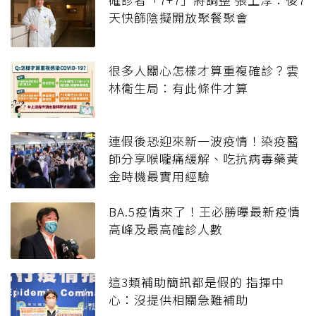
天快篩陰擬開放聚餐聚會
很多人關心怎樣才算重複確診？雲
林衛生局：有此條件才算
連假後恐迎來新一波疫情！染疫醫
師分享喉嚨痛緩解、吃抗病毒藥黃
金時機最實用經驗
BA.5疫情來了！王必勝曝最新疫情
高峰及最高確診人數
這3類補助簡訊都是假的 指揮中
心：沒提供相關急難補助