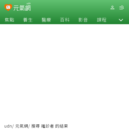
焦點
養生
醫療
百科
影音
課程
退休
udn
/
元氣網
/
搜尋 確診者 的結果