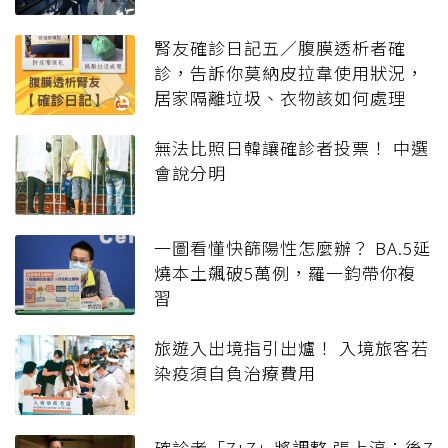
腎友確診日記五／腹膜透析者確
診，告訴你莫納皮拉韋使用狀況，
居家隔離垃圾、衣物該如何處理
無法比照日韓讓確診者投票！ 中選
會說分明
一圖看懂快篩陽性怎麼辦？ BA.5延
燒本土飆破5萬例，羅一鈞帶你複
習
旅遊入出境指引出爐！ 入境旅客若
染疫須自負治療費用
確診者「7+7」將調整 張上淳：後7