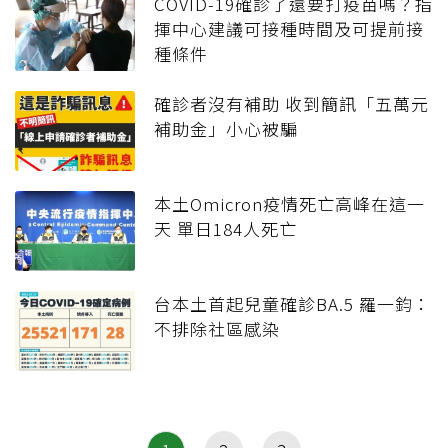
COVID-19確診了還要打疫苗嗎？指
揮中心建議可接種時間及可提前接
種條件
確診者沒有補助 收到簡訊「五萬元
補助金」小心被騙
本土Omicron疫情死亡高峰在這一
天 單日184人死亡
台本土首起兒童確診BA.5 羅一鈞：
不排除社區感染