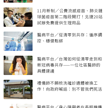
11月新制／公費流感疫苗、肺炎鏈
球菌疫苗第二階段開打！北捷20站
試辦免費提供生理用品
醫病平台／從清零到共存：循序調
控、穩健鬆綁
醫病平台／台灣如何從清零走到和
新冠病毒共存——一位社區醫師的
具體建議
禮儀師不願梳洗確診遺體被換工
作！向政府喊話：別不管我們死活
醫病平台／身心障礙者在長照機構