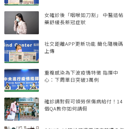
女確診後「咽喉如刀割」 中醫這帖
藥舒緩長新冠症狀
社交距離APP更新功能 簡化隨機碼
上傳
重複感染為下波疫情特徵 指揮中
心：下周單日突破3萬例
確診請對假可領勞保傷病給付！14
個QA教你如何請假