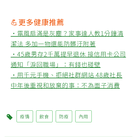
💪更多健康推薦
‧電風扇滿是灰塵？家事達人教1分鐘清
潔法 多加一物還能防髒汙附著
‧45歲男存2千萬提早退休 接信用卡公司
通知「淚回職場」：有錢也碰壁
‧用千元手機、拒絕社群網站 48歲社長
中年後重視和放棄的事：不為面子消費
疫情
飲食
防疫
內用