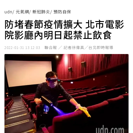
udn
/
元氣網
/
新冠肺炎
/
預防自保
防堵春節疫情擴大 北市電影
院影廳內明日起禁止飲食
聯合報 ／ 記者徐偉真╱台北即時報導
2022-01-31 13:12:03