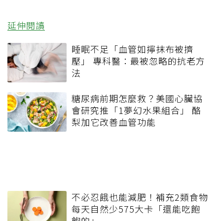
延伸閱讀
睡眠不足「血管如擰抹布被擠
壓」 專科醫：最被忽略的抗老方
法
糖尿病前期怎麼救？美國心臟協
會研究推「1夢幻水果組合」 酪
梨加它改善血管功能
不必忍餓也能減肥！補充2類食物
每天自然少575大卡「還能吃飽
飽的」