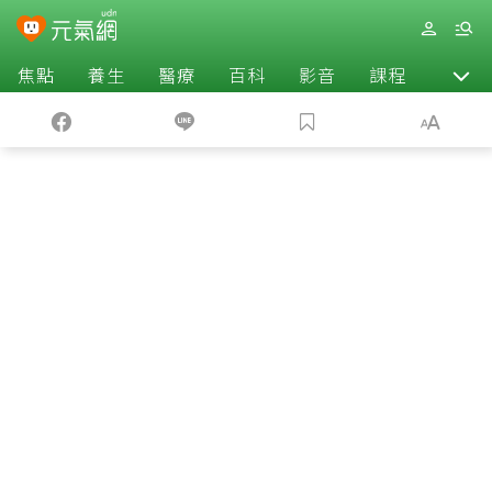
焦點
養生
醫療
百科
影音
課程
退休