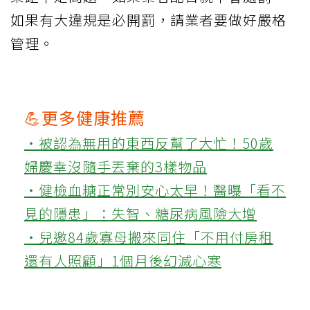
如果有大違規是必開罰，請業者要做好嚴格
管理。
💪更多健康推薦
‧被認為無用的東西反幫了大忙！50歲
婦慶幸沒隨手丟棄的3樣物品
‧健檢血糖正常別安心太早！醫曝「看不
見的隱患」：失智、糖尿病風險大增
‧兒邀84歲寡母搬來同住「不用付房租
還有人照顧」1個月後幻滅心寒