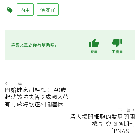
內用
侯友宜
這篇文章對你有幫助嗎?
實用
不實用
上一篇
開始健忘別輕忽！ 40歲
起就該防失智 2成國人帶
有阿茲海默症相關基因
下一篇
清大揭開細胞的雙層開關
機制 登國際期刊
「PNAS」