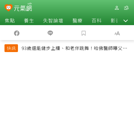
焦點
養生
失智論壇
醫療
百科
影音
93歲還能健步上樓、和老伴跳舞！哈佛醫師曝父親
快訊
長壽秘訣：沒吃保健品也不追養生潮