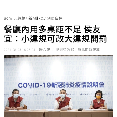
udn
/
元氣網
/
新冠肺炎
/
預防自保
餐廳內用多桌距不足 侯友
宜：小違規可改大違規開罰
聯合報 ／ 記者張哲郢／新北即時報導
2021-08-03 16:23:04