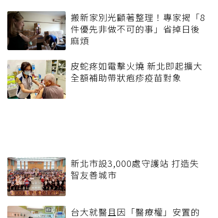
搬新家別光顧著整理！專家揭「8
件優先非做不可的事」省掉日後
麻煩
皮蛇疼如電擊火燒 新北即起擴大
全額補助帶狀疱疹疫苗對象
新北市設3,000處守護站 打造失
智友善城市
台大就醫且因「醫療權」安置的