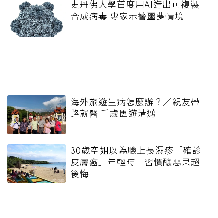
史丹佛大學首度用AI造出可複製
合成病毒 專家示警噩夢情境
海外旅遊生病怎麼辦？／親友帶
路就醫 千歲團遊清邁
30歲空姐以為臉上長濕疹「確診
皮膚癌」年輕時一習慣釀惡果超
後悔