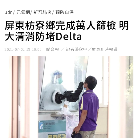
udn
/
元氣網
/
新冠肺炎
/
預防自保
屏東枋寮鄉完成萬人篩檢 明
大清消防堵Delta
聯合報 ／ 記者潘欣中／屏東即時報導
2021-07-02 19:10:06