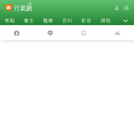
焦點
養生
醫療
百科
影音
課程
退休