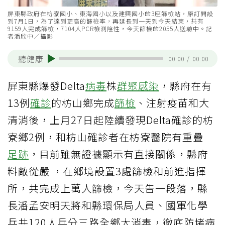
屏東縣政府在枋寮國小、東海國小以及建興國小的3座篩檢站，原訂開設
到7月1日，為了達到更高的篩檢率，再延長到一天到今天結束，共有
9159人完成篩檢，7104人PCR檢測陰性，今天篩檢的2055人送驗中。記
者潘欣中／攝影
聽健康
00:00
/
00:00
屏東縣爆發Delta
病毒
株
群聚感染
，縣府在有
13例
確診
的枋山鄉完成
篩檢
、注射疫苗和大
清消後，上月27日起陸續發現Delta確診的枋
寮鄉2例，和枋山確診者在枋寮醫院有重疊
足跡
，目前雖無證據顯示有直接關係，縣府
料敵從嚴 ，在鄉境設置3處篩檢和前進指揮
所，共完成上萬人篩檢，今天告一段落，縣
長潘孟安明天將和縣環保局人員、國軍化學
兵共120人兵分三路全鄉大消毒，徹底防堵病