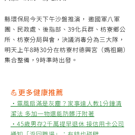
縣環保局今天下午沙盤推演， 邀國軍八軍
團、民政處、後指部、39化兵群、枋寮鄉公
所、枋寮分局與會，決議消毒分為三大隊，
明天上午8時30分在枋寮村德興宮（媽祖廟）
集合整備，9時準時出發。
💪更多健康推薦
‧電風扇滿是灰塵？家事達人教1分鐘清
潔法 多加一物還能防髒汙附著
‧45歲男存2千萬提早退休 接信用卡公司
通知「淚回職場」：有錢也碰壁