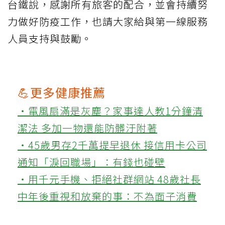
台鐵說，感謝所有旅客的配合，並會持續努
力做好防疫工作，也請大家給與第一線服務
人員支持與鼓勵。
💪更多健康推薦
‧電風扇滿是灰塵？家事達人教1分鐘清
潔法 多加一物還能防髒汙附著
‧45歲男存2千萬提早退休 接信用卡公司
通知「淚回職場」：有錢也碰壁
‧用千元手機、拒絕社群網站 48歲社長
中年後重視和放棄的事：不為面子消費