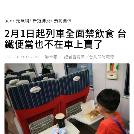
udn
/
元氣網
/
新冠肺炎
/
預防自保
2月1日起列車全面禁飲食 台
鐵便當也不在車上賣了
聯合報 ／ 記者曹悅華／台北即時報導
2021-01-29 17:27:00