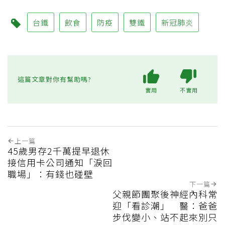
台鐵
飲食
防疫
雙鐵
新冠肺炎
這篇文章對你有幫助嗎?
實用
不實用
上一篇
45歲男存2千萬提早退休
接信用卡公司通知「淚回
職場」：有錢也碰壁
下一篇
父親節團聚後神經內科常
迎「看診潮」 醫：爸爸
步伐變小、站不起來別只