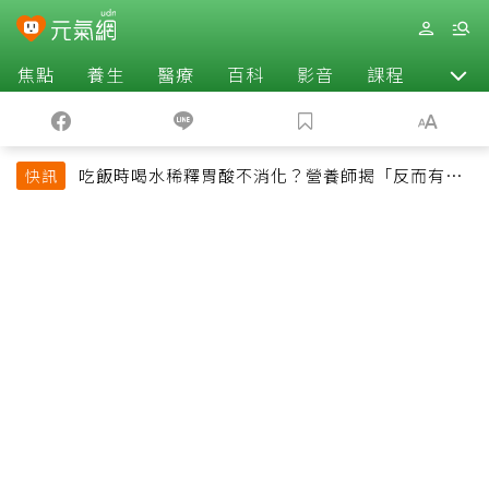
焦點
養生
醫療
百科
影音
課程
退休
吃飯時喝水稀釋胃酸不消化？營養師揭「反而有好
快訊
處」某些族群才要禁