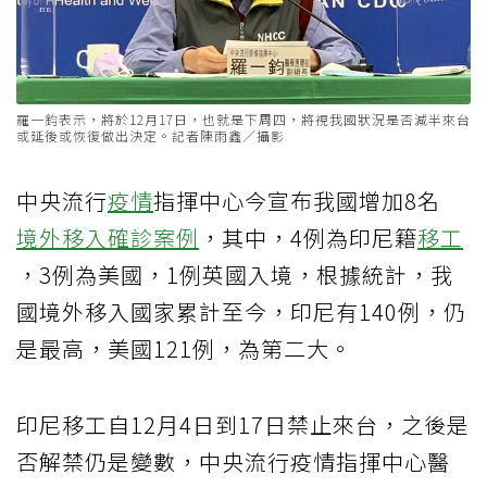
羅一鈞表示，將於12月17日，也就是下周四，將視我國狀況是否減半來台
或延後或恢復做出決定。記者陳雨鑫／攝影
中央流行
疫情
指揮中心今宣布我國增加8名
境外移入
確診案例
，其中，4例為印尼籍
移工
，3例為美國，1例英國入境，根據統計，我
國境外移入國家累計至今，印尼有140例，仍
是最高，美國121例，為第二大。
印尼移工自12月4日到17日禁止來台，之後是
否解禁仍是變數，中央流行疫情指揮中心醫