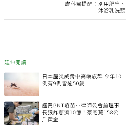
膚科醫提醒：別用肥皂、
沐浴乳洗頭
延伸閱讀
日本腦炎威脅中高齡族群 今年10
例有9例皆逾50歲
誆買BNT疫苗…律師公會前理事
長狠詐慈濟10億！豪宅藏158公
斤黃金