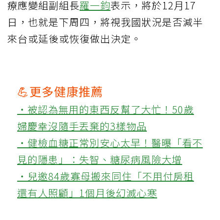
療應變組副組長
羅一鈞
表示，將於12月17
日，也就是下周四，將視我國狀況是否減半
來台或延後或恢復做出決定。
💪更多健康推薦
‧被認為無用的東西反幫了大忙！50歲
婦慶幸沒隨手丟棄的3樣物品
‧健檢血糖正常別安心太早！醫曝「看不
見的隱患」：失智、糖尿病風險大增
‧兒邀84歲寡母搬來同住「不用付房租
還有人照顧」1個月後幻滅心寒