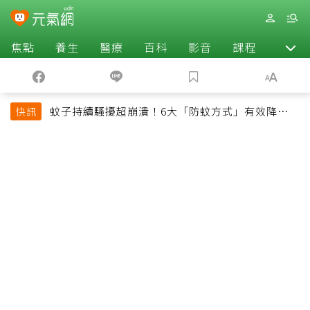
焦點
養生
醫療
百科
影音
課程
退休
蚊子持續騷擾超崩潰！6大「防蚊方式」有效降低被
快訊
叮機率