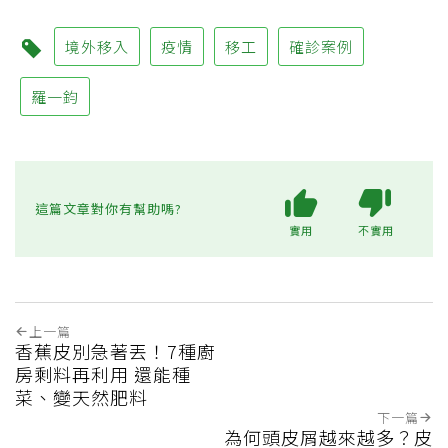
境外移入
疫情
移工
確診案例
羅一鈞
這篇文章對你有幫助嗎?
實用
不實用
上一篇
香蕉皮別急著丟！7種廚
房剩料再利用 還能種
菜、變天然肥料
下一篇
為何頭皮屑越來越多？皮