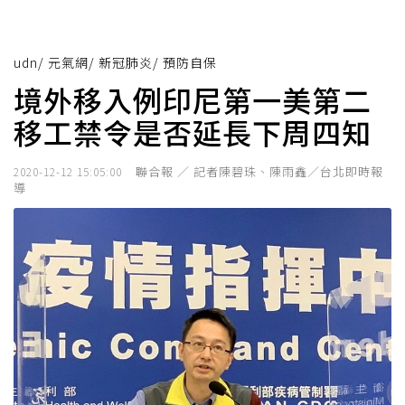
udn
/
元氣網
/
新冠肺炎
/
預防自保
境外移入例印尼第一美第二
移工禁令是否延長下周四知
聯合報 ／ 記者陳碧珠、陳雨鑫／台北即時報
2020-12-12 15:05:00
導