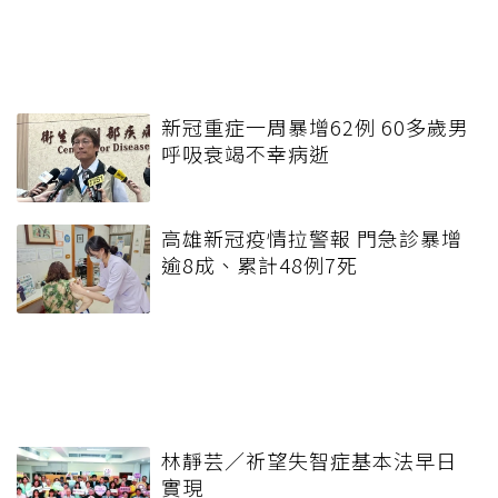
新冠重症一周暴增62例 60多歲男
呼吸衰竭不幸病逝
高雄新冠疫情拉警報 門急診暴增
逾8成、累計48例7死
林靜芸／祈望失智症基本法早日
實現