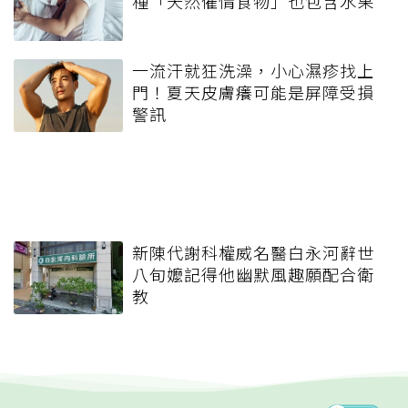
種「天然催情食物」也包含水果
一流汗就狂洗澡，小心濕疹找上
門！夏天皮膚癢可能是屏障受損
警訊
新陳代謝科權威名醫白永河辭世
八旬嬤記得他幽默風趣願配合衛
教