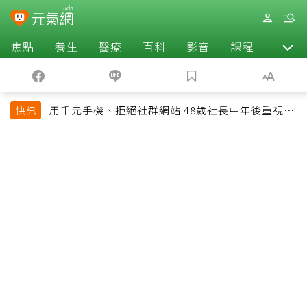
焦點
養生
醫療
百科
影音
課程
退休
用千元手機、拒絕社群網站 48歲社長中年後重視和
快訊
放棄的事：不為面子消費