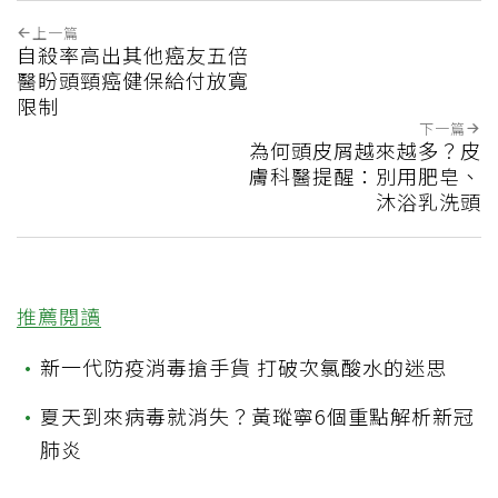
上一篇
自殺率高出其他癌友五倍
醫盼頭頸癌健保給付放寬
限制
下一篇
為何頭皮屑越來越多？皮
膚科醫提醒：別用肥皂、
沐浴乳洗頭
推薦閱讀
•
新一代防疫消毒搶手貨 打破次氯酸水的迷思
•
夏天到來病毒就消失？黃瑽寧6個重點解析新冠
肺炎