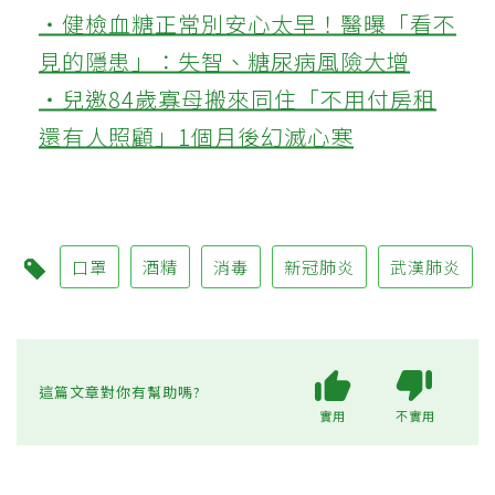
‧健檢血糖正常別安心太早！醫曝「看不
見的隱患」：失智、糖尿病風險大增
‧兒邀84歲寡母搬來同住「不用付房租
還有人照顧」1個月後幻滅心寒
口罩
酒精
消毒
新冠肺炎
武漢肺炎
這篇文章對你有幫助嗎?
實用
不實用