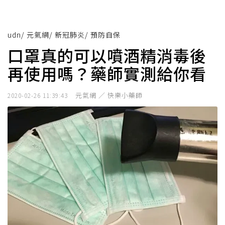
udn
/
元氣網
/
新冠肺炎
/
預防自保
口罩真的可以噴酒精消毒後
再使用嗎？藥師實測給你看
元氣網 ／ 快樂小藥師
2020-02-26 11:39:43