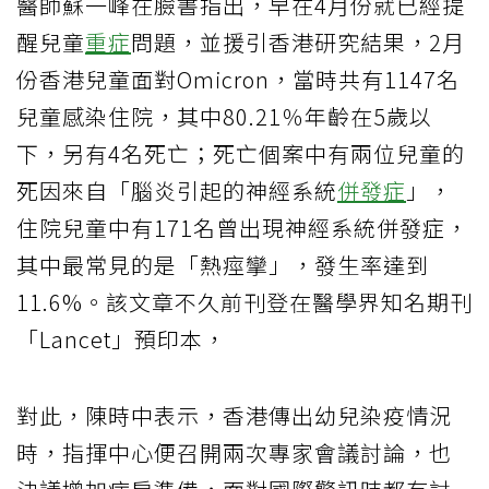
醫師蘇一峰在臉書指出，早在4月份就已經提
醒兒童
重症
問題，並援引香港研究結果，2月
份香港兒童面對Omicron，當時共有1147名
兒童感染住院，其中80.21％年齡在5歲以
下，另有4名死亡；死亡個案中有兩位兒童的
死因來自「腦炎引起的神經系統
併發症
」，
住院兒童中有171名曾出現神經系統併發症，
其中最常見的是「熱痙攣」，發生率達到
11.6%。該文章不久前刊登在醫學界知名期刊
「Lancet」預印本，
對此，陳時中表示，香港傳出幼兒染疫情況
時，指揮中心便召開兩次專家會議討論，也