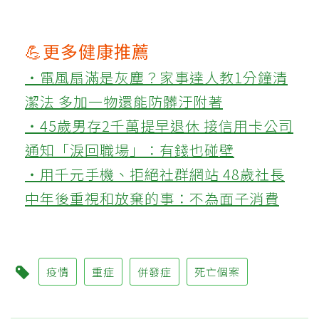
💪更多健康推薦
‧電風扇滿是灰塵？家事達人教1分鐘清
潔法 多加一物還能防髒汙附著
‧45歲男存2千萬提早退休 接信用卡公司
通知「淚回職場」：有錢也碰壁
‧用千元手機、拒絕社群網站 48歲社長
中年後重視和放棄的事：不為面子消費
疫情
重症
併發症
死亡個案