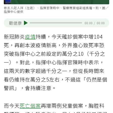
發言人莊人祥（左起）、指揮官陳時中、醫療應變組副組長羅一鈞。圖／
指揮中心提供
聽健康
00:00
/
00:00
新冠肺炎
疫情
持續，今天確診個案中增104
死，再創本波疫情新高，外界擔心致死率恐
突破指揮中心之前設定的萬分之10（千分之
一）。對此，指揮中心指揮官陳時中表示，
這兩天的數字超過千分之一，但從長時間來
看仍維持在萬分之5左右，不過這「仍然是個
警訊」，會持續注意。
而今天
死亡個案
再增兩例兒童個案，胸腔科