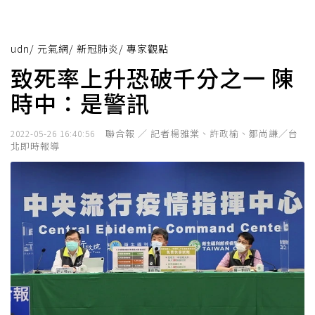
udn
/
元氣網
/
新冠肺炎
/
專家觀點
致死率上升恐破千分之一 陳
時中：是警訊
聯合報 ／ 記者楊雅棠、許政榆、鄒尚謙／台
2022-05-26 16:40:56
北即時報導