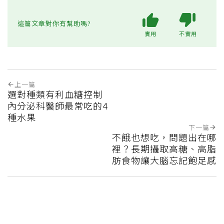
這篇文章對你有幫助嗎?
實用
不實用
上一篇
選對種類有利血糖控制
內分泌科醫師最常吃的4
種水果
下一篇
不餓也想吃，問題出在哪
裡？長期攝取高糖、高脂
肪食物讓大腦忘記飽足感