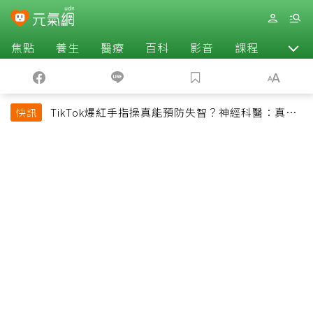
焦點
養生
醫療
百科
影音
課程
退休
TikTok爆紅手指操真能預防失智？神經科醫：真正
快訊
該做的是4件事