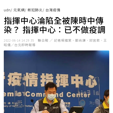
udn
/
元氣網
/
新冠肺炎
/
台灣疫情
指揮中心淪陷全被陳時中傳
染？ 指揮中心：已不做疫調
聯合報 ／ 記者楊雅棠、鄒尚謙、邱宜君、王
2022-06-14 14:29:35
昭儀／台北即時報導