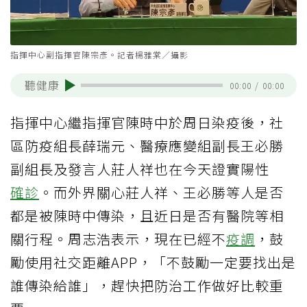
指揮中心副指揮官陳宗彥。記者楊雅棠／攝影
聽健康
00:00
/
00:00
指揮中心繼指揮官陳時中於周日染疫後，社
區防疫組長薛瑞元、醫療應變組副長王必勝
副組長及發言人莊人祥也在今天證實陽性
確診
。而外界關心莊人祥、王必勝等人是否
都是被陳時中傳染，且近日是否有醫院等相
關行程。周志浩表示，現在已經不
疫調
，鼓
勵使用社交距離APP，「不鼓勵一定要找出是
誰傳染給誰」，趕快把防治工作做好比較重