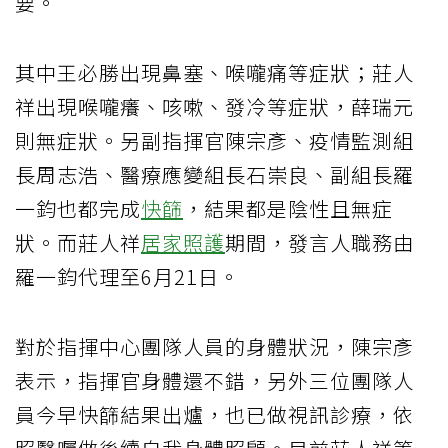
要。
其中王必勝出現鼻塞、喉嚨痛等症狀；莊人
祥出現喉嚨癢、咳嗽、發冷等症狀，薛瑞元
則無症狀。另副指揮官陳宗彥、疫情監測組
長周志浩、醫療應變組長石崇良、副組長羅
一鈞也都完成
快篩
，結果都是陰性且無症
狀。而莊人祥
居家照護
期間，發言人職務由
羅一鈞代理至6月21日。
對於指揮中心團隊人員的身體狀況，陳宗彥
表示，指揮官身體還不錯，另外三位團隊人
員今早快篩結果出爐，也已做視訊診療，依