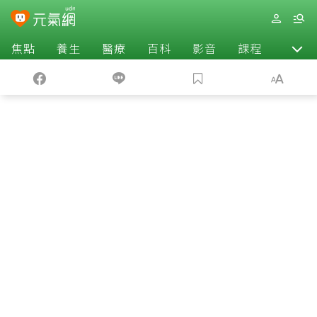
焦點
養生
醫療
百科
影音
課程
退休