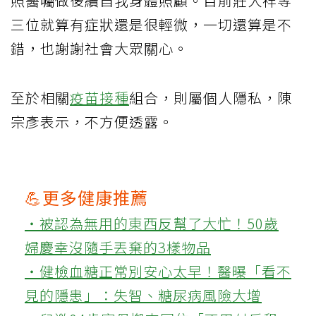
照醫囑做後續自我身體照顧。目前莊人祥等
三位就算有症狀還是很輕微，一切還算是不
錯，也謝謝社會大眾關心。
至於相關
疫苗接種
組合，則屬個人隱私，陳
宗彥表示，不方便透露。
💪更多健康推薦
‧被認為無用的東西反幫了大忙！50歲
婦慶幸沒隨手丟棄的3樣物品
‧健檢血糖正常別安心太早！醫曝「看不
見的隱患」：失智、糖尿病風險大增