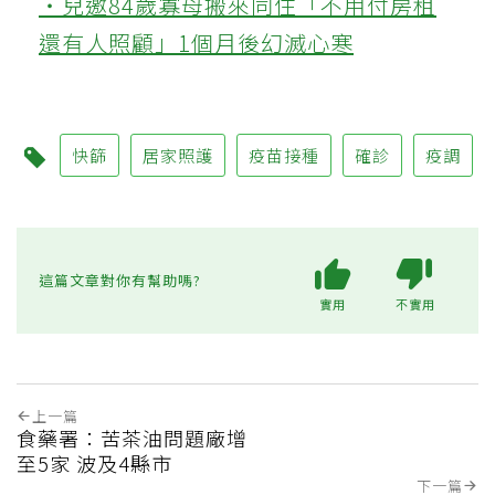
‧兒邀84歲寡母搬來同住「不用付房租
還有人照顧」1個月後幻滅心寒
快篩
居家照護
疫苗接種
確診
疫調
這篇文章對你有幫助嗎?
實用
不實用
上一篇
食藥署：苦茶油問題廠增
至5家 波及4縣市
下一篇