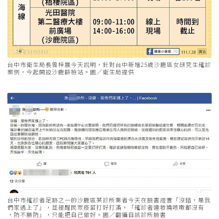
台中市衛生局長曾梓展今天說明，針對台中新增25歲沙鹿區女研究生確診
案例，今起開設沙鹿篩檢站。圖／衛生局提供
台中市確診者足跡之一的沙鹿區某診所業者今天在臉書證實「沒錯，是我
們家遇上了」，並提醒民眾疫苗打好打滿，「確診者連發燒咳嗽都沒有
，防不勝防」，只能把自己做好。圖／翻攝自該診所臉書