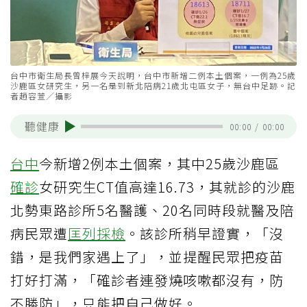
台中市衛生局長曾梓展今天說明，台中市新增二例本土個案，一例為25歲
沙鹿區女研究生，另一名是到新北陪病21歲北屯區女子，無台中足跡。記
者趙容萱／攝影
聽健康
00:00
/
00:00
台中
今新增2例本土個案，其中25歲沙鹿區
確診
女研究生CT值高達16.73，其就診的沙鹿
北勢東路診所5名醫護、20名同時段就醫及陪
病民眾遭
匡列
採檢
。該診所稍早證實，「沒
錯，是我們家遇上了」，並提醒民眾把疫苗
打好打滿，「確診者連發燒咳嗽都沒有，防
不勝防」，只能把自己做好。