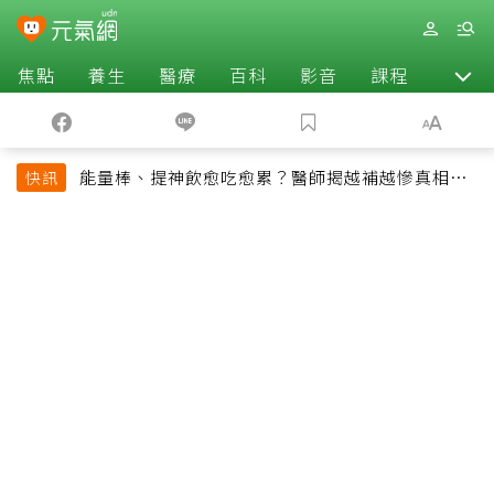
焦點
養生
醫療
百科
影音
課程
退休
能量棒、提神飲愈吃愈累？醫師揭越補越慘真相：
快訊
恐欠下疲勞債