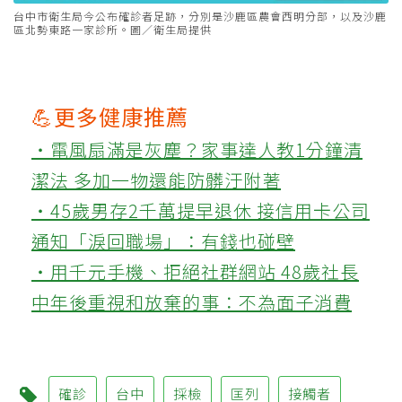
台中市衛生局今公布確診者足跡，分別是沙鹿區農會西明分部，以及沙鹿
區北勢東路一家診所。圖／衛生局提供
💪更多健康推薦
‧電風扇滿是灰塵？家事達人教1分鐘清
潔法 多加一物還能防髒汙附著
‧45歲男存2千萬提早退休 接信用卡公司
通知「淚回職場」：有錢也碰壁
‧用千元手機、拒絕社群網站 48歲社長
中年後重視和放棄的事：不為面子消費
確診
台中
採檢
匡列
接觸者