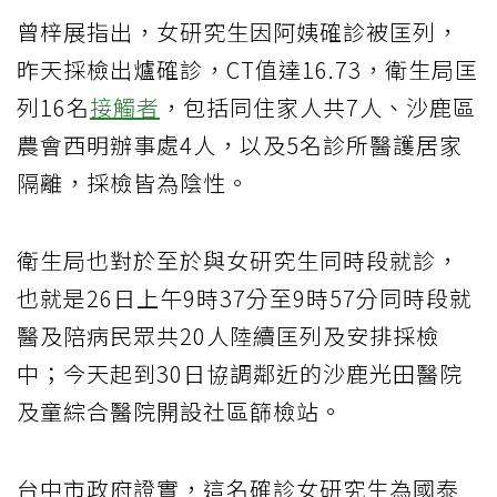
曾梓展指出，女研究生因阿姨確診被匡列，
昨天採檢出爐確診，CT值達16.73，衛生局匡
列16名
接觸者
，包括同住家人共7人、沙鹿區
農會西明辦事處4人，以及5名診所醫護居家
隔離，採檢皆為陰性。
衛生局也對於至於與女研究生同時段就診，
也就是26日上午9時37分至9時57分同時段就
醫及陪病民眾共20人陸續匡列及安排採檢
中；今天起到30日協調鄰近的沙鹿光田醫院
及童綜合醫院開設社區篩檢站。
台中市政府證實，這名確診女研究生為國泰