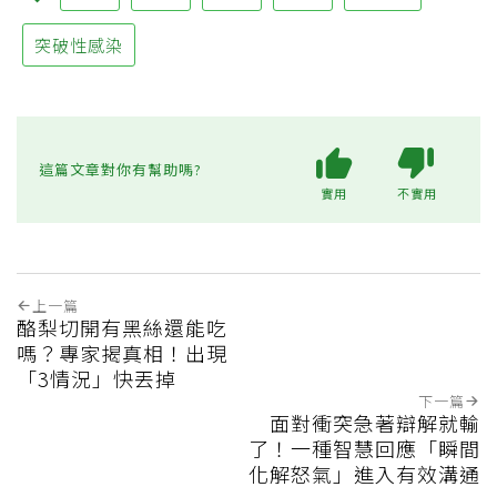
突破性感染
這篇文章對你有幫助嗎?
實用
不實用
上一篇
酪梨切開有黑絲還能吃
嗎？專家揭真相！出現
「3情況」快丟掉
下一篇
面對衝突急著辯解就輸
了！一種智慧回應「瞬間
化解怒氣」進入有效溝通