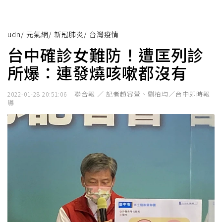
udn
/
元氣網
/
新冠肺炎
/
台灣疫情
台中確診女難防！遭匡列診
所爆：連發燒咳嗽都沒有
聯合報 ／ 記者趙容萱、劉柏均／台中即時報
2022-01-28 20:51:06
導