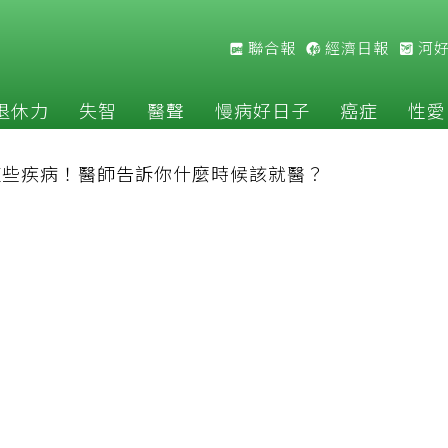
聯合報
經濟日報
河
退休力
失智
醫聲
慢病好日子
癌症
性愛
這些疾病！醫師告訴你什麼時候該就醫？