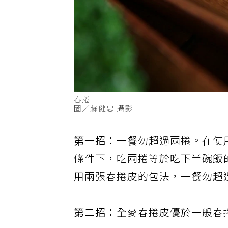
春捲
圖／蘇健忠 攝影
第一招：
一餐勿超過兩捲。在使
條件下，吃兩捲等於吃下半碗飯
用兩張春捲皮的包法，一餐勿超
第二招：
全麥春捲皮優於一般春