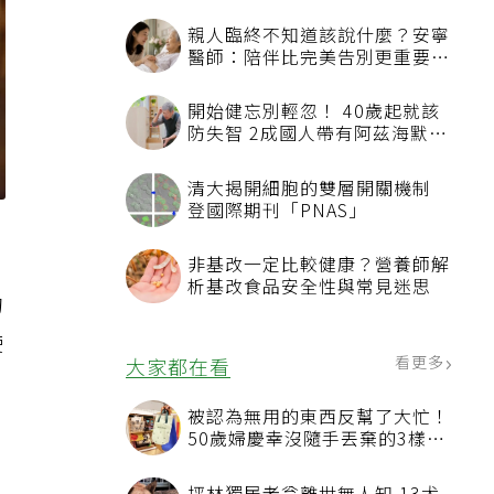
親人臨終不知道該說什麼？安寧
醫師：陪伴比完美告別更重要，
4句話值得及早說出口
開始健忘別輕忽！ 40歲起就該
防失智 2成國人帶有阿茲海默症
相關基因
清大揭開細胞的雙層開關機制
登國際期刊「PNAS」
非基改一定比較健康？營養師解
析基改食品安全性與常見迷思
的
使
看更多
大家都在看
被認為無用的東西反幫了大忙！
50歲婦慶幸沒隨手丟棄的3樣物
品