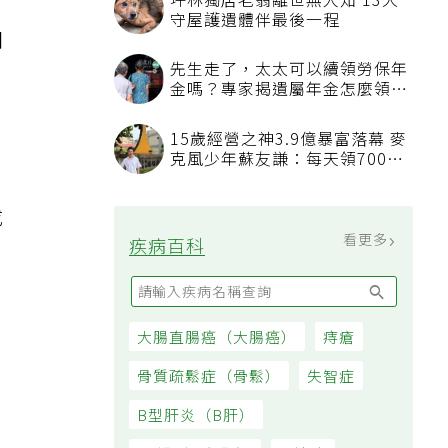
坪林獨居老翁離世無人知 13犬
守屋護遺體伴最後一程
間
先生走了，太太可以續領勞保年
金嗎？專家揭遺屬年金怎麼領，
看順位還要看資格
15歲經營之神3.9億暴富落幕 麥
克風少年蘇友謙：每天領700元
過日子
成
看更多
疾病百科
大腸直腸癌（大腸癌）
痔瘡
骨質疏鬆症（骨鬆）
失智症
B型肝炎（B肝）