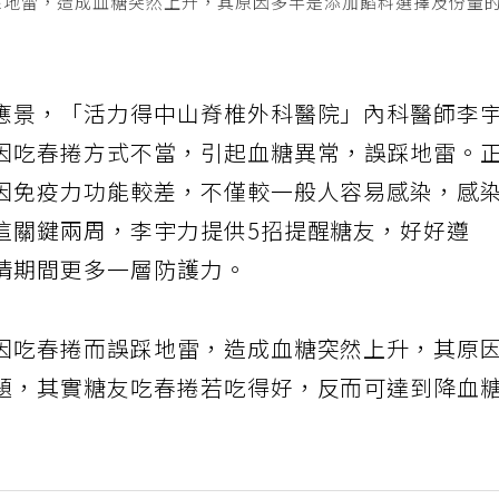
踩地雷，造成血糖突然上升，其原因多半是添加餡料選擇及份量
應景，「活力得中山脊椎外科醫院」內科醫師李
因吃春捲方式不當，引起血糖異常，誤踩地雷。
因免疫力功能較差，不僅較一般人容易感染，感
這關鍵兩周，李宇力提供5招提醒糖友，好好遵
情期間更多一層防護力。
因吃春捲而誤踩地雷，造成血糖突然上升，其原
題，其實糖友吃春捲若吃得好，反而可達到降血