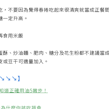
吃，不要因為覺得春捲吃起來很清爽就當成正餐
糖一定升高。
再食用米飯
蛋酥、炒油麵、肥肉、糖分及花生粉都不建議當
皮或豆干可適量加入。
↘↘↘】
知道正確用油5撇步！