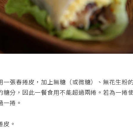
用一張春捲皮，加上無糖（或微糖）、無花生粉
的糖分，因此一餐食用不能超過兩捲。若為一捲
過一捲。
捲皮。