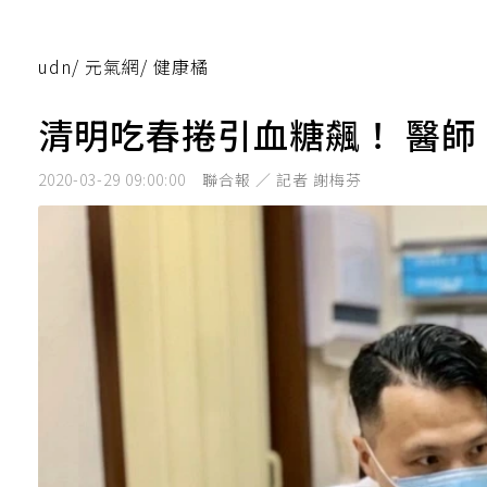
udn
/
元氣網
/
健康橘
清明吃春捲引血糖飆！ 醫師
2020-03-29 09:00:00
聯合報 ／ 記者 謝梅芬