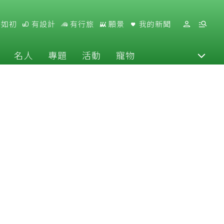
好如初
有設計
有行旅
願景
我的新聞
名人
專題
活動
寵物