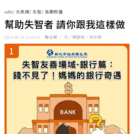
udn
/
元氣網
/
失智
/
長期照護
幫助失智者 請你跟我這樣做
聯合報 ／ 文／陳韻如、洪彩婷
2023-09-10 11:41:21