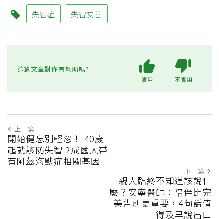
失智症
失智友善
這篇文章對你有幫助嗎?
實用
不實用
上一篇
開始健忘別輕忽！ 40歲
起就該防失智 2成國人帶
有阿茲海默症相關基因
下一篇
親人臨終不知道該說什
麼？安寧醫師：陪伴比完
美告別更重要，4句話值
得及早說出口