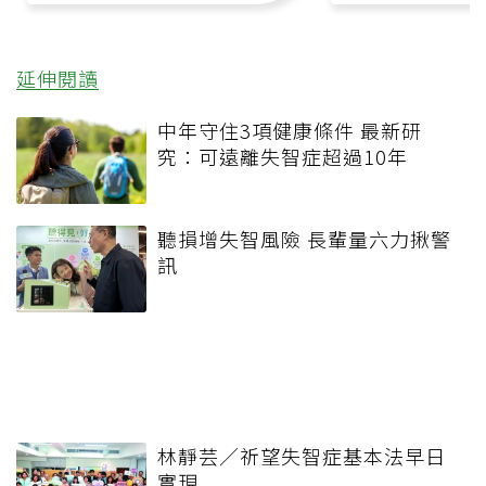
延伸閱讀
中年守住3項健康條件 最新研
究：可遠離失智症超過10年
聽損增失智風險 長輩量六力揪警
訊
林靜芸／祈望失智症基本法早日
實現