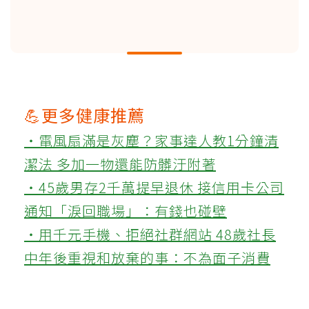
💪更多健康推薦
‧電風扇滿是灰塵？家事達人教1分鐘清
潔法 多加一物還能防髒汙附著
‧45歲男存2千萬提早退休 接信用卡公司
通知「淚回職場」：有錢也碰壁
‧用千元手機、拒絕社群網站 48歲社長
中年後重視和放棄的事：不為面子消費