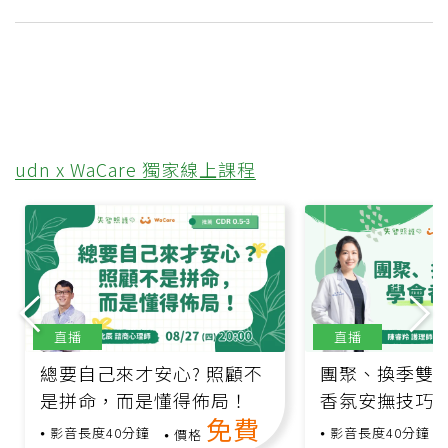
udn x WaCare 獨家線上課程
直播
直播
總要自己來才安心? 照顧不
團聚、換季雙
是拼命，而是懂得佈局！
香氛安撫技巧
免費
影音長度40分鐘
影音長度40分鐘
價格