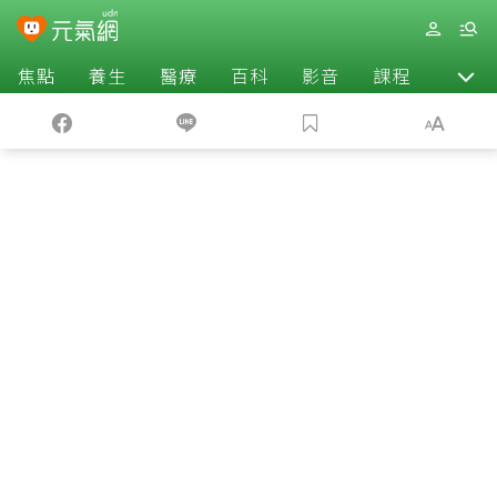
焦點
養生
醫療
百科
影音
課程
退休