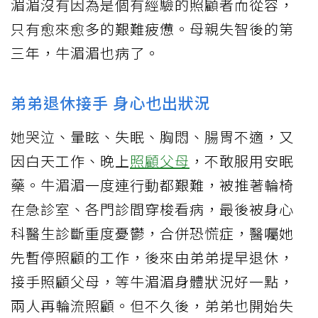
湄湄沒有因為是個有經驗的照顧者而從容，
只有愈來愈多的艱難疲憊。母親失智後的第
三年，牛湄湄也病了。
弟弟退休接手 身心也出狀況
她哭泣、暈眩、失眠、胸悶、腸胃不適，又
因白天工作、晚上
照顧父母
，不敢服用安眠
藥。牛湄湄一度連行動都艱難，被推著輪椅
在急診室、各門診間穿梭看病，最後被身心
科醫生診斷重度憂鬱，合併恐慌症，醫囑她
先暫停照顧的工作，後來由弟弟提早退休，
接手照顧父母，等牛湄湄身體狀況好一點，
兩人再輪流照顧。但不久後，弟弟也開始失