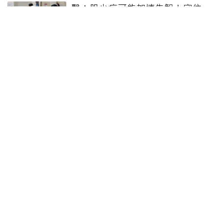
醫：肌少症可能加速失智！守住
肌肉，就是守住大腦健康
健康報e報
本站內容僅供參考，一切診斷與治療請遵從醫師指導。
關於元氣網
健康聚樂部
精選專題
疾病百科
退休力
文章首頁
專欄作家
聯合線上公司 著作權所有 2022