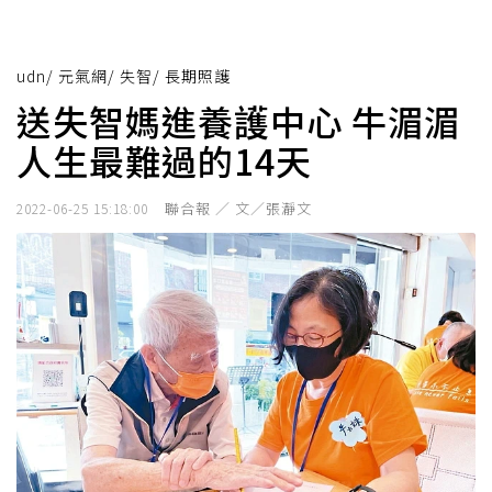
udn
/
元氣網
/
失智
/
長期照護
送失智媽進養護中心 牛湄湄
人生最難過的14天
聯合報 ／ 文／張瀞文
2022-06-25 15:18:00