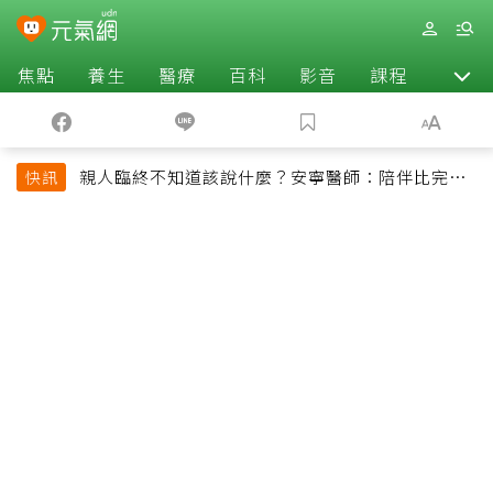
焦點
養生
醫療
百科
影音
課程
退休
親人臨終不知道該說什麼？安寧醫師：陪伴比完美
快訊
告別更重要，4句話值得及早說出口