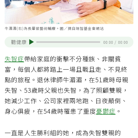
牛湄湄(右)為長輩做藝術輔療。圖／摘自瑞智基金會網站
聽健康
00:00
/
00:00
失智症
帶給家庭的衝擊不分種族、非關貧
富，每個人都將踏上一場且戰且走、不見終
點的旅程。退休律師牛湄湄，在51歲時母親
失智、53歲時父親也失智，為了照顧雙親，
她減少工作、公司家裡兩地跑、日夜顛倒、
身心俱疲，在54歲時罹患了重度
憂鬱症
。
一直是人生勝利組的她，成為失智雙親的