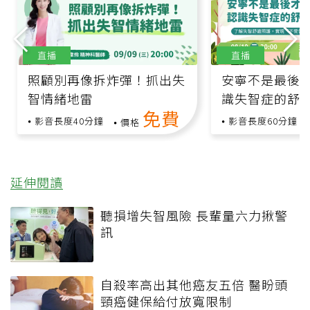
直播
直播
照顧別再像拆炸彈！抓出失
安寧不是最後
智情緒地雷
識失智症的舒
免費
影音長度40分鐘
影音長度60分鐘
價格
延伸閱讀
聽損增失智風險 長輩量六力揪警
訊
自殺率高出其他癌友五倍 醫盼頭
頸癌健保給付放寬限制