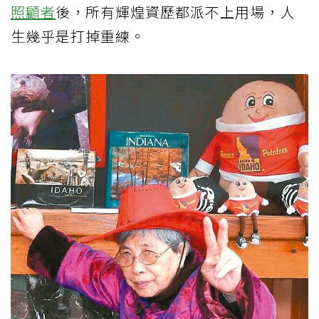
照顧者
後，所有輝煌資歷都派不上用場，人
生幾乎是打掉重練。