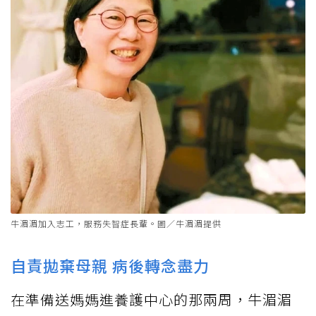
牛湄湄加入志工，服務失智症長輩。圖／牛湄湄提供
自責拋棄母親 病後轉念盡力
在準備送媽媽進養護中心的那兩周，牛湄湄