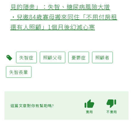
見的隱患」：失智、糖尿病風險大增
‧兒邀84歲寡母搬來同住「不用付房租
還有人照顧」1個月後幻滅心寒
失智症
照顧父母
憂鬱症
照顧者
失智長輩
這篇文章對你有幫助嗎?
實用
不實用