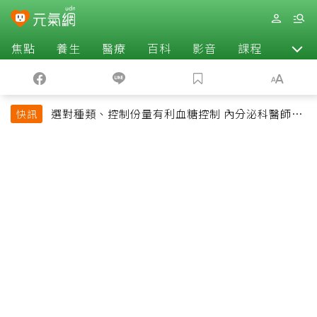
焦點
養生
醫療
百科
影音
課程
退休
選對種類、控制份量有利血糖控制 內分泌科醫師最
快訊
常吃的4種水果