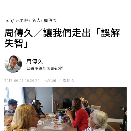
udn
/
元氣網
/
名人
/
周傳久
周傳久／讓我們走出「誤解
失智」
周傳久
公視電視新聞部記者
元氣網 ／ 周傳久
2017-06-07 16:26:24