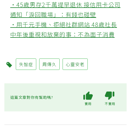
‧45歲男存2千萬提早退休 接信用卡公司
通知「淚回職場」：有錢也碰壁
‧用千元手機、拒絕社群網站 48歲社長
中年後重視和放棄的事：不為面子消費
失智症
周傳久
心靈安老
這篇文章對你有幫助嗎?
實用
不實用