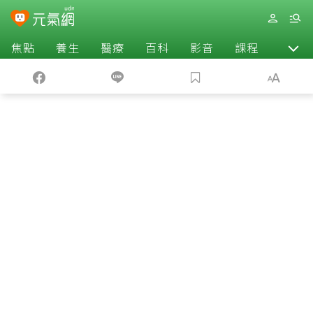
焦點
養生
醫療
百科
影音
課程
退休