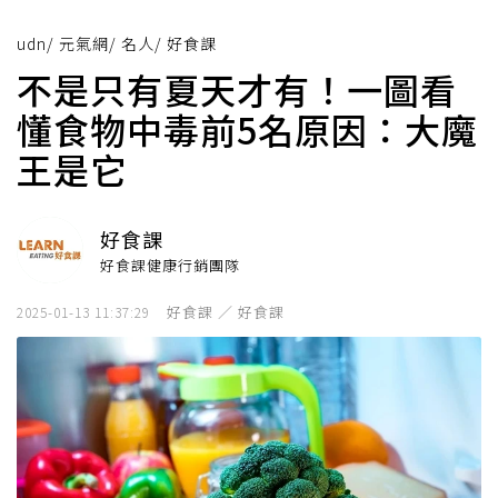
udn
/
元氣網
/
名人
/
好食課
不是只有夏天才有！一圖看
懂食物中毒前5名原因：大魔
王是它
好食課
好食課健康行銷團隊
好食課 ／ 好食課
2025-01-13 11:37:29