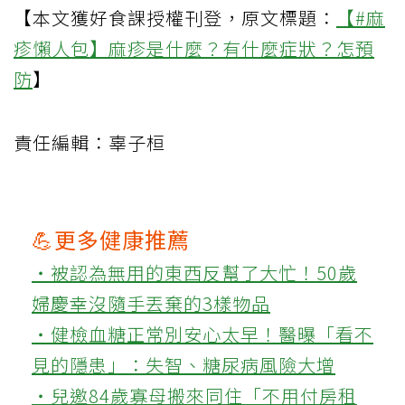
【本文獲好食課授權刊登，原文標題：
【#麻
疹懶人包】麻疹是什麼？有什麼症狀？怎預
防
】
責任編輯：辜子桓
💪更多健康推薦
‧被認為無用的東西反幫了大忙！50歲
婦慶幸沒隨手丟棄的3樣物品
‧健檢血糖正常別安心太早！醫曝「看不
見的隱患」：失智、糖尿病風險大增
‧兒邀84歲寡母搬來同住「不用付房租