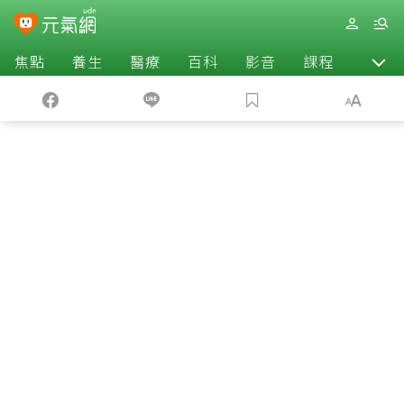
焦點
養生
醫療
百科
影音
課程
退休