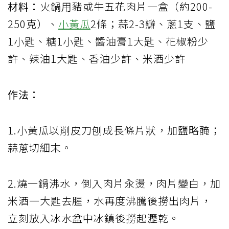
材料：
火鍋用豬或牛五花肉片一盒（約200-
250克）、
小黃瓜
2條；蒜2-3瓣、蔥1支、鹽
1小匙、糖1小匙、醬油膏1大匙、花椒粉少
許、辣油1大匙、香油少許、米酒少許
作法：
1.小黃瓜以削皮刀刨成長條片狀，加鹽略醃；
蒜蔥切細末。
2.燒一鍋沸水，倒入肉片汆燙，肉片變白，加
米酒一大匙去腥，水再度沸騰後撈出肉片，
立刻放入冰水盆中冰鎮後撈起瀝乾。