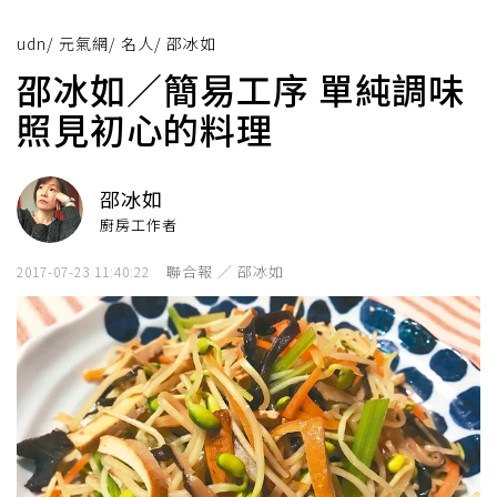
udn
/
元氣網
/
名人
/
邵冰如
邵冰如／簡易工序 單純調味
照見初心的料理
邵冰如
廚房工作者
聯合報 ／ 邵冰如
2017-07-23 11:40:22