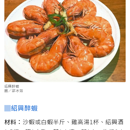
紹興醉蝦
圖／邵冰如
▓紹興醉蝦
材料：
沙蝦或白蝦半斤、雞高湯1杯、紹興酒