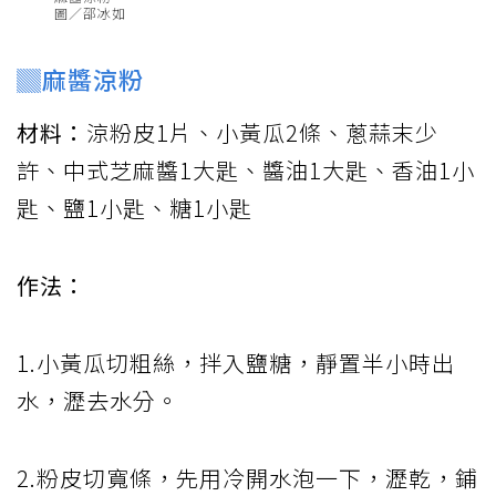
圖／邵冰如
▓麻醬涼粉
材料：
涼粉皮1片、小黃瓜2條、蔥蒜末少
許、中式芝麻醬1大匙、醬油1大匙、香油1小
匙、鹽1小匙、糖1小匙
作法：
1.小黃瓜切粗絲，拌入鹽糖，靜置半小時出
水，瀝去水分。
2.粉皮切寬條，先用冷開水泡一下，瀝乾，鋪