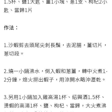
1.5杯、鹽1大匙、薑1小塊、蔥1支、枸杞2小
匙、當歸1片
作法：
1.沙蝦剪去頭尾尖刺長鬚，去泥腸，薑切片，
蔥切段。
2.燒一小鍋沸水，倒入蝦和蔥薑，轉中火煮1-
2分鐘，熄火撈出蝦子，用涼開水略沖瀝乾。
3.另用1小鍋加入雞高湯1杯、紹興酒1.5杯、
燙蝦的高湯1杯、鹽、枸杞、當歸，大火煮沸