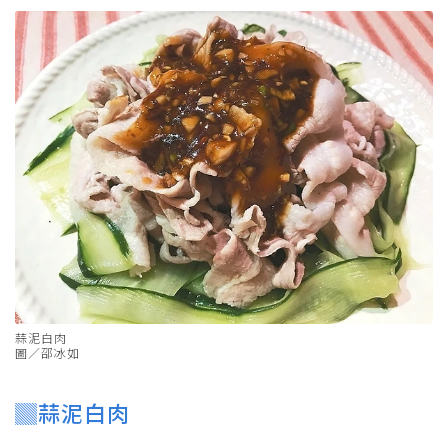
蒜泥白肉
圖／邵冰如
▓蒜泥白肉