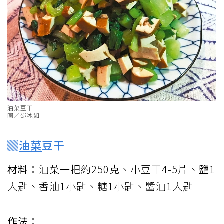
油菜豆干
圖／邵冰如
▓
油菜
豆干
材料：
油菜一把約250克、小豆干4-5片、鹽1
大匙、香油1小匙、糖1小匙、醬油1大匙
作法：