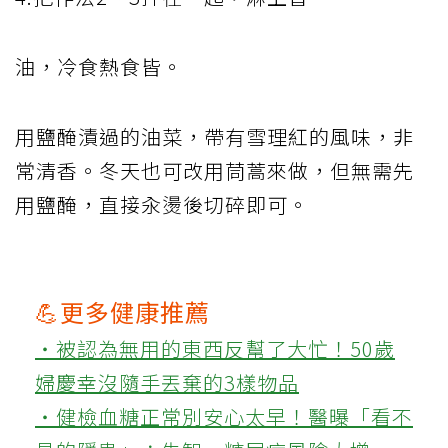
油，冷食熱食皆。
用鹽醃漬過的油菜，帶有雪理紅的風味，非
常清香。冬天也可改用茼蒿來做，但無需先
用鹽醃，直接汆燙後切碎即可。
💪更多健康推薦
‧被認為無用的東西反幫了大忙！50歲
婦慶幸沒隨手丟棄的3樣物品
‧健檢血糖正常別安心太早！醫曝「看不