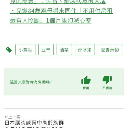
見的隱患」：失智、糖尿病風險大增
‧兒邀84歲寡母搬來同住「不用付房租
還有人照顧」1個月後幻滅心寒
小黃瓜
豆干
油菜
邵冰如
營養藥物
這篇文章對你有幫助嗎?
實用
不實用
上一篇
日本腦炎威脅中高齡族群