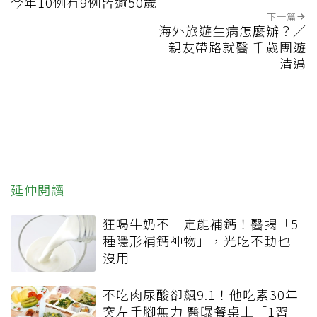
今年10例有9例皆逾50歲
下一篇
海外旅遊生病怎麼辦？／
親友帶路就醫 千歲團遊
清邁
延伸閱讀
狂喝牛奶不一定能補鈣！醫揭「5
種隱形補鈣神物」，光吃不動也
沒用
不吃肉尿酸卻飆9.1！他吃素30年
突左手腳無力 醫曝餐桌上「1習