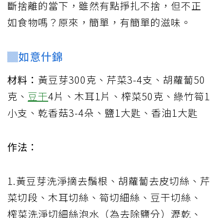
斷捨離的當下，雖然有點掙扎不捨，但不正
如食物嗎？原來，簡單，有簡單的滋味。
▓如意什錦
材料：
黃豆芽300克、芹菜3-4支、胡蘿蔔50
克、
豆干
4片、木耳1片、榨菜50克、綠竹筍1
小支、乾香菇3-4朵、鹽1大匙、香油1大匙
作法：
1.黃豆芽洗淨摘去鬚根、胡蘿蔔去皮切絲、芹
菜切段、木耳切絲、筍切細絲、豆干切絲、
榨菜洗淨切細絲泡水（為去除鹽分）瀝乾、