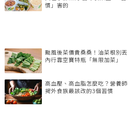
慣」害的
颱風後菜價貴桑桑！油菜根別丟
內行靠空寶特瓶「無限加菜」
高血壓、高血脂怎麼吃？營養師
揭外食族最該改的3個習慣