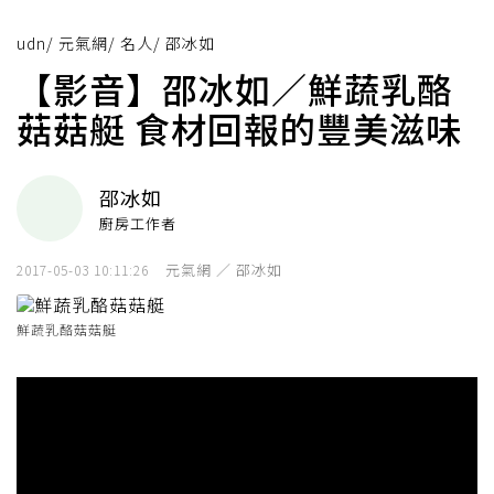
udn
/
元氣網
/
名人
/
邵冰如
【影音】邵冰如／鮮蔬乳酪
菇菇艇 食材回報的豐美滋味
邵冰如
廚房工作者
元氣網 ／ 邵冰如
2017-05-03 10:11:26
鮮蔬乳酪菇菇艇