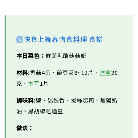
▓快食上舞春惜食料理 食譜
本日菜色：
鮮蔬乳酪菇菇艇
材料:
香菇4朵、碗豆莢8~12片、
洋蔥
20
克、
木耳
1片
調味料:
鹽、迷迭香、拔絲起司、無鹽奶
油、黑胡椒粒適量
做法：