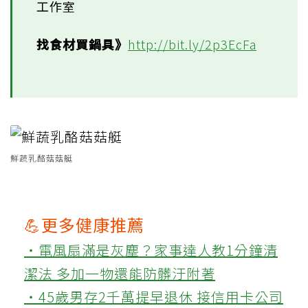
工作室
找食材買鍋具》
http://bit.ly/2p3EcFa
鮮蔬乳酪菇菇艇
💪更多健康推薦
‧電風扇滿是灰塵？家事達人教1分鐘清
潔法 多加一物還能防髒汙附著
‧45歲男存2千萬提早退休 接信用卡公司