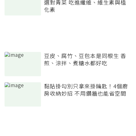
選對青菜 吃進纖維、維生素與植
化素
豆皮、腐竹、豆包本是同根生 香
煎、涼拌、煮糖水都好吃
黏貼掛勾別只拿來掛鑰匙！4個廚
房收納妙招 不用鑽牆也能省空間