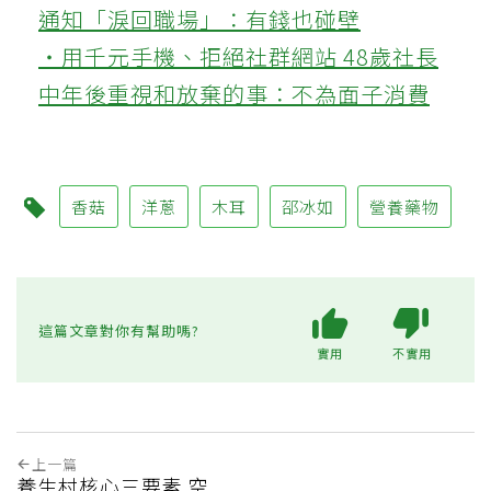
通知「淚回職場」：有錢也碰壁
‧用千元手機、拒絕社群網站 48歲社長
中年後重視和放棄的事：不為面子消費
香菇
洋蔥
木耳
邵冰如
營養藥物
這篇文章對你有幫助嗎?
實用
不實用
上一篇
養生村核心三要素 空