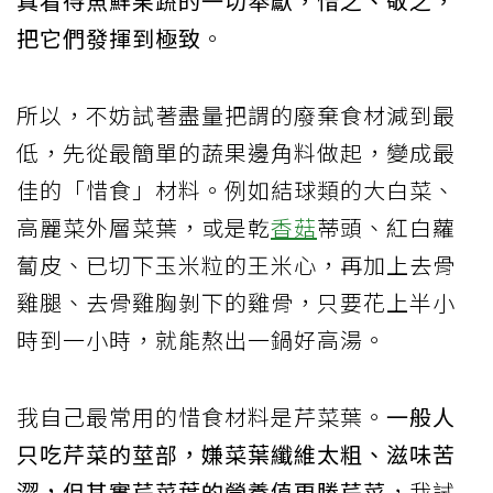
真看待魚鮮果蔬的一切奉獻，惜之、敬之，
把它們發揮到極致
。
所以，不妨試著盡量把謂的廢棄食材減到最
低，先從最簡單的蔬果邊角料做起，變成最
佳的「惜食」材料。例如結球類的大白菜、
高麗菜外層菜葉，或是乾
香菇
蒂頭、紅白蘿
蔔皮、已切下玉米粒的王米心，再加上去骨
雞腿、去骨雞胸剝下的雞骨，只要花上半小
時到一小時，就能熬出一鍋好高湯。
我自己最常用的惜食材料是芹菜葉。
一般人
只吃芹菜的莖部，嫌菜葉纖維太粗、滋味苦
澀，但其實芹菜葉的營養值更勝芹菜
，我試