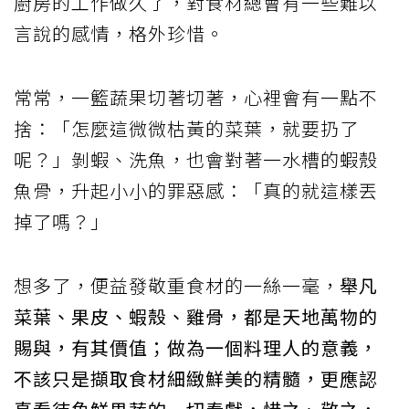
廚房的工作做久了，對食材總會有一些難以
言說的感情，格外珍惜。
常常，一籃蔬果切著切著，心裡會有一點不
捨：「怎麼這微微枯黃的菜葉，就要扔了
呢？」剝蝦、洗魚，也會對著一水槽的蝦殼
魚骨，升起小小的罪惡感：「真的就這樣丟
掉了嗎？」
想多了，便益發敬重食材的一絲一毫，
舉凡
菜葉、果皮、蝦殼、雞骨，都是天地萬物的
賜與，有其價值；做為一個料理人的意義，
不該只是擷取食材細緻鮮美的精髓，更應認