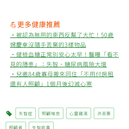
💪更多健康推薦
‧被認為無用的東西反幫了大忙！50歲
婦慶幸沒隨手丟棄的3樣物品
‧健檢血糖正常別安心太早！醫曝「看不
見的隱患」：失智、糖尿病風險大增
‧兒邀84歲寡母搬來同住「不用付房租
還有人照顧」1個月後幻滅心寒
失智症
照顧喘息
心靈雞湯
洪淑惠
照顧者
失智故事