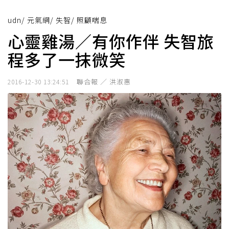
udn
/
元氣網
/
失智
/
照顧喘息
心靈雞湯／有你作伴 失智旅
程多了一抹微笑
聯合報 ／ 洪淑惠
2016-12-30 13:24:51