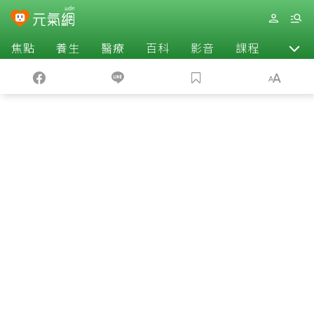
焦點
養生
醫療
百科
影音
課程
退休