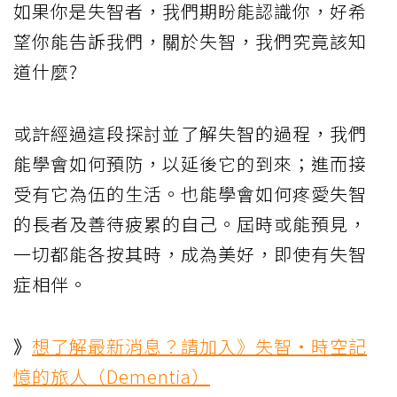
如果你是失智者，我們期盼能認識你，好希
望你能告訴我們，關於失智，我們究竟該知
道什麼?
或許經過這段探討並了解失智的過程，我們
能學會如何預防，以延後它的到來；進而接
受有它為伍的生活。也能學會如何疼愛失智
的長者及善待疲累的自己。屆時或能預見，
一切都能各按其時，成為美好，即使有失智
症相伴。
》
想了解最新消息？請加入》失智・時空記
憶的旅人（Dementia）