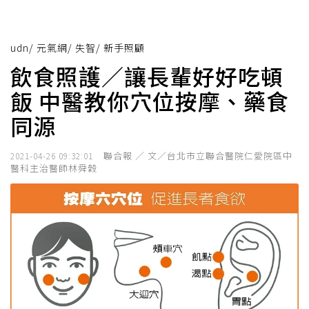
udn
/
元氣網
/
失智
/
新手照顧
飲食照護／讓長輩好好吃頓
飯 中醫教你穴位按摩、藥食
同源
聯合報 ／ 文／台北市立聯合醫院仁愛院區中
2021-04-26 09:32:01
醫科主治醫師林舜穀