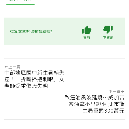
這篇文章對你有幫助嗎?
實用
不實用
上一篇
中部地區國中新生暑輔失
控！「折斷掃把刺眼」女
老師受重傷恐失明
下一篇
致癌油風波延燒…威加苦
茶油拿不出證明 北市衛
生局重罰300萬元