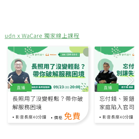
udn x WaCare 獨家線上課程
直播
直播
長照用了沒變輕鬆？帶你破
忘付錢、簽錯
解服務困境
家庭陷入官司
免費
影音長度40分鐘
影音長度40分鐘
價格