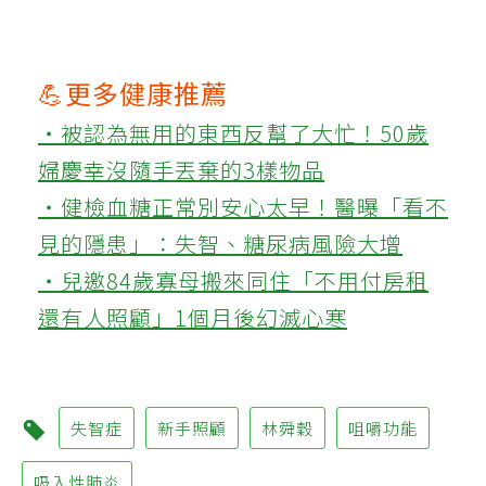
💪更多健康推薦
‧被認為無用的東西反幫了大忙！50歲
婦慶幸沒隨手丟棄的3樣物品
‧健檢血糖正常別安心太早！醫曝「看不
見的隱患」：失智、糖尿病風險大增
‧兒邀84歲寡母搬來同住「不用付房租
還有人照顧」1個月後幻滅心寒
失智症
新手照顧
林舜穀
咀嚼功能
吸入性肺炎