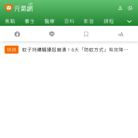
焦點
養生
醫療
百科
影音
課程
退休
蚊子持續騷擾超崩潰！6大「防蚊方式」有效降低被
快訊
叮機率