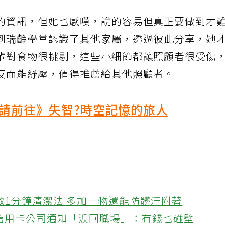
的資訊，但她也感嘆，說的容易但真正要做到才
到瑞齡學堂認識了其他家屬，透過彼此分享，她
輩對食物很挑剔，這些小細節都讓照顧者很受傷
反而能紓壓，值得推薦給其他照顧者。
請前往》失智?時空記憶的旅人
教1分鐘清潔法 多加一物還能防髒汙附著
接信用卡公司通知「淚回職場」：有錢也碰壁