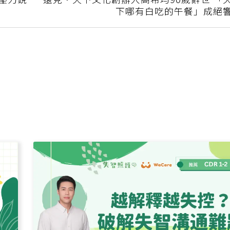
鼠壓力銳
遠見‧天下文化創辦人高希均90歲辭世 「
下哪有白吃的午餐」成絕