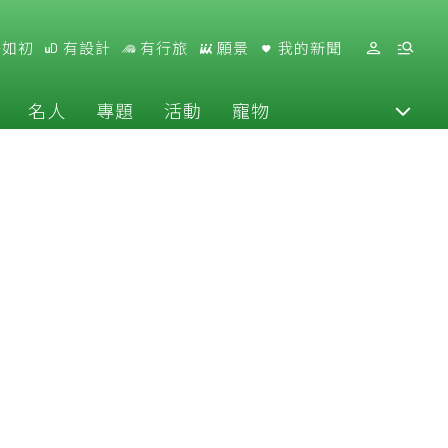
好如初
有設計
有行旅
願景
我的新聞
名人
專題
活動
寵物