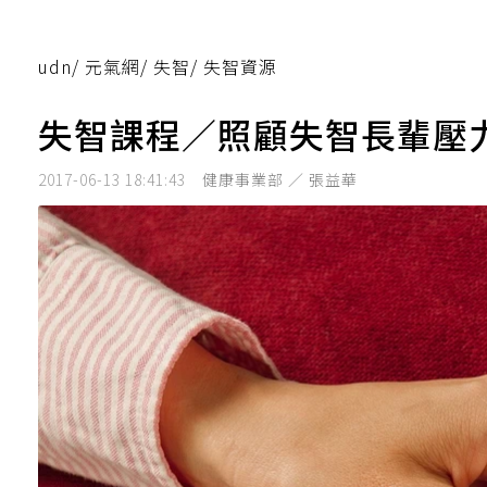
udn
/
元氣網
/
失智
/
失智資源
失智課程／照顧失智長輩壓
2017-06-13 18:41:43
健康事業部 ／ 張益華