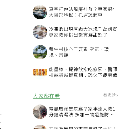
真空打包法風靡社群？專家揭4
大隱形地獄：托運恐超重
冷凍蝦出現厚霜大冰塊千萬別買
專家教你挑出緊實鮮甜蝦子
養生村核心三要素 空氣、環
境、景觀
能量棒、提神飲愈吃愈累？醫師
揭越補越慘真相：恐欠下疲勞債
看更多
大家都在看
電風扇滿是灰塵？家事達人教1
分鐘清潔法 多加一物還能防髒
汙附著