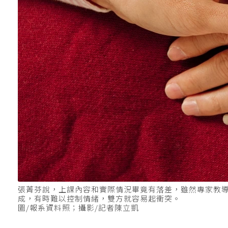
張菁芬說，上課內容和實際情況畢竟有落差，雖然專家教
成，有時難以控制情緒，雙方就容易起衝突。
圖/報系資料照；攝影/記者陳立凱