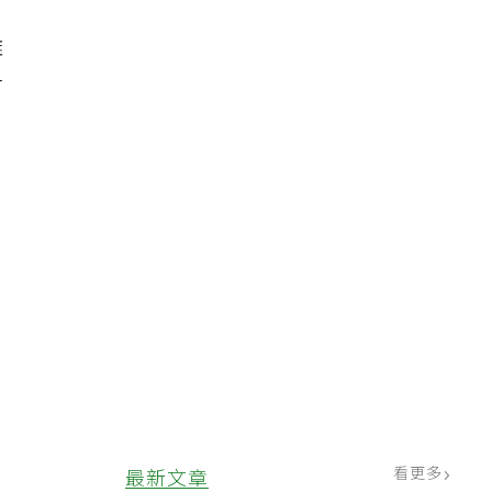
難
才
，
看更多
最新文章