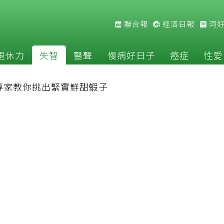
聯合報
經濟日報
河
退休力
失智
醫聲
慢病好日子
癌症
性愛
專家教你挑出緊實鮮甜蝦子