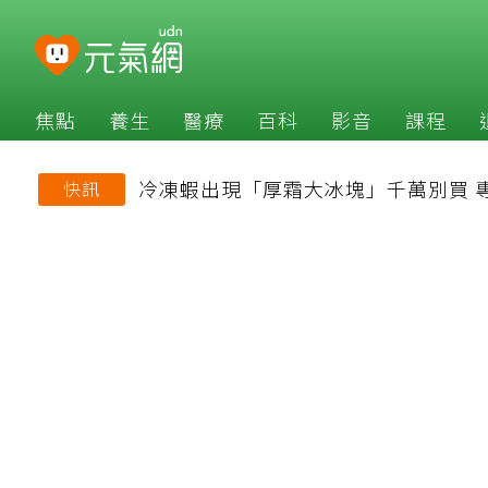
焦點
養生
醫療
百科
影音
課程
冷凍蝦出現「厚霜大冰塊」千萬別買 
快訊