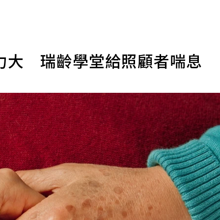
力大 瑞齡學堂給照顧者喘息