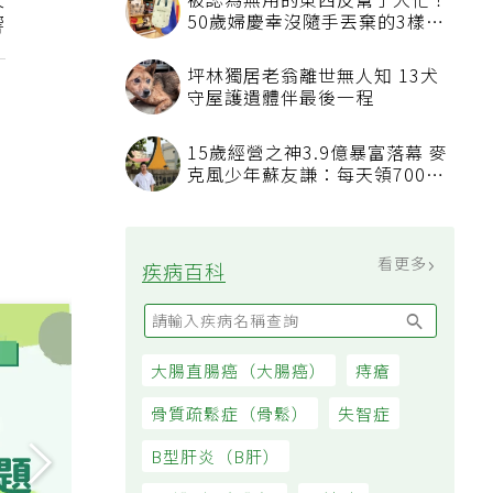
天
被認為無用的東西反幫了大忙！
50歲婦慶幸沒隨手丟棄的3樣物
響
品
坪林獨居老翁離世無人知 13犬
守屋護遺體伴最後一程
15歲經營之神3.9億暴富落幕 麥
克風少年蘇友謙：每天領700元
過日子
看更多
疾病百科
大腸直腸癌（大腸癌）
痔瘡
骨質疏鬆症（骨鬆）
失智症
B型肝炎（B肝）