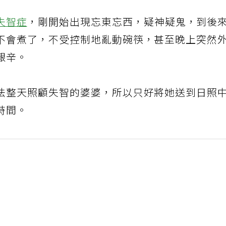
失智症
，剛開始出現忘東忘西，疑神疑鬼，到後
不會煮了，不受控制地亂動碗筷，甚至晚上突然
艱辛。
法整天照顧失智的婆婆，所以只好將她送到日照
時間。