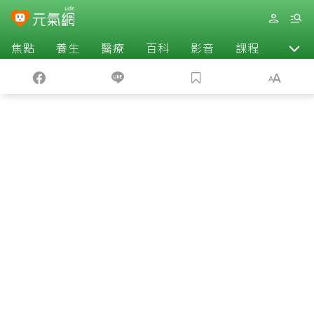
焦點
養生
醫療
百科
影音
課程
退休