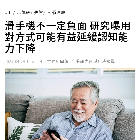
udn
/
元氣網
/
失智
/
大腦健康
滑手機不一定負面 研究曝用
對方式可能有益延緩認知能
力下降
世界新聞網 ／ 編譯尤寶琪即時報導
2025-04-29 11:36:44