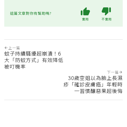
這篇文章對你有幫助嗎?
實用
不實用
上一篇
蚊子持續騷擾超崩潰！6
大「防蚊方式」有效降低
被叮機率
下一篇
30歲空姐以為臉上長濕
疹「確診皮膚癌」年輕時
一習慣釀惡果超後悔