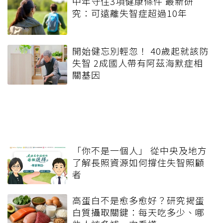
中年守住3項健康條件 最新研
究：可遠離失智症超過10年
開始健忘別輕忽！ 40歲起就該防
失智 2成國人帶有阿茲海默症相
關基因
「你不是一個人」 從中央及地方
了解長照資源如何撐住失智照顧
者
高蛋白不是愈多愈好？研究揭蛋
白質攝取關鍵：每天吃多少、哪