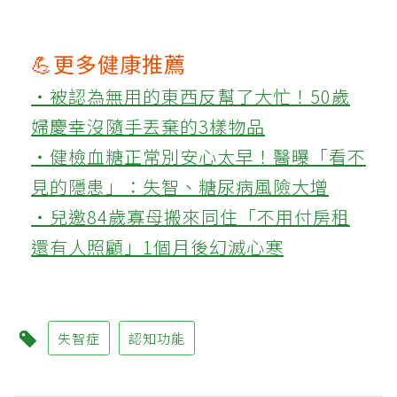
💪更多健康推薦
‧被認為無用的東西反幫了大忙！50歲
婦慶幸沒隨手丟棄的3樣物品
‧健檢血糖正常別安心太早！醫曝「看不
見的隱患」：失智、糖尿病風險大增
‧兒邀84歲寡母搬來同住「不用付房租
還有人照顧」1個月後幻滅心寒
失智症
認知功能