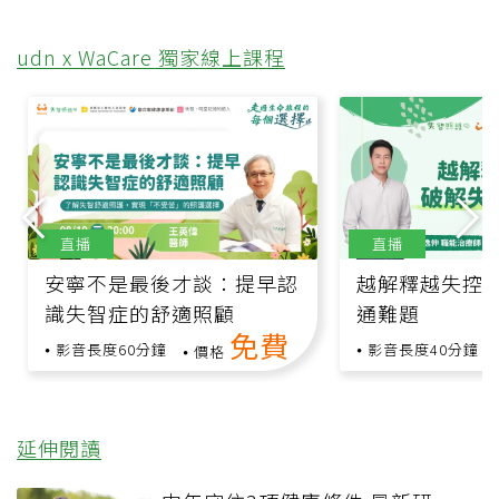
udn x WaCare 獨家線上課程
直播
直播
安寧不是最後才談：提早認
越解釋越失控
識失智症的舒適照顧
通難題
免費
影音長度60分鐘
影音長度40分鐘
價格
延伸閱讀