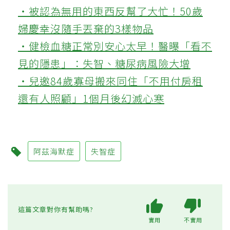
‧被認為無用的東西反幫了大忙！50歲
婦慶幸沒隨手丟棄的3樣物品
‧健檢血糖正常別安心太早！醫曝「看不
見的隱患」：失智、糖尿病風險大增
‧兒邀84歲寡母搬來同住「不用付房租
還有人照顧」1個月後幻滅心寒
阿茲海默症
失智症
這篇文章對你有幫助嗎?
實用
不實用