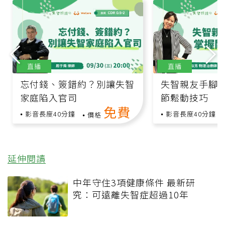
直播
直播
忘付錢、簽錯約？別讓失智
失智親友手腳
家庭陷入官司
節鬆動技巧
免費
影音長度40分鐘
影音長度40分鐘
價格
延伸閱讀
中年守住3項健康條件 最新研
究：可遠離失智症超過10年