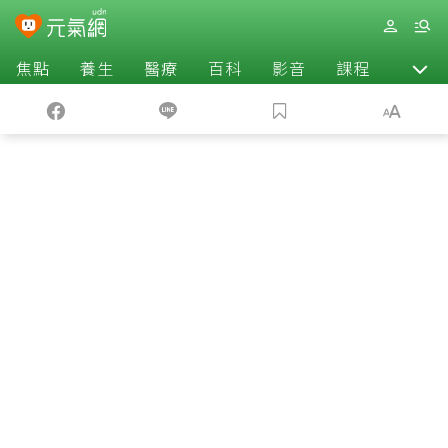
焦點
養生
醫療
百科
影音
課程
退休