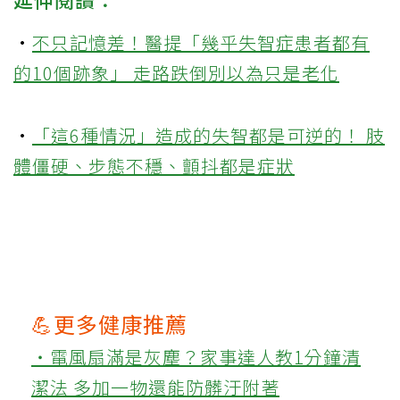
·
不只記憶差！醫提「幾乎失智症患者都有
的10個跡象」 走路跌倒別以為只是老化
·
「這6種情況」造成的失智都是可逆的！ 肢
體僵硬、步態不穩、顫抖都是症狀
💪更多健康推薦
‧電風扇滿是灰塵？家事達人教1分鐘清
潔法 多加一物還能防髒汙附著