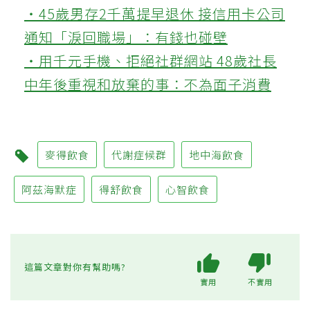
‧45歲男存2千萬提早退休 接信用卡公司
通知「淚回職場」：有錢也碰壁
‧用千元手機、拒絕社群網站 48歲社長
中年後重視和放棄的事：不為面子消費
麥得飲食
代謝症候群
地中海飲食
阿茲海默症
得舒飲食
心智飲食
這篇文章對你有幫助嗎?
實用
不實用