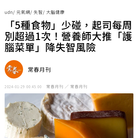
udn
/
元氣網
/
失智
/
大腦健康
「5種食物」少碰，起司每周
別超過1次！營養師大推「護
腦菜單」降失智風險
常春月刊
常春月刊 ／ 常春月刊
2024-01-29 00:45:00