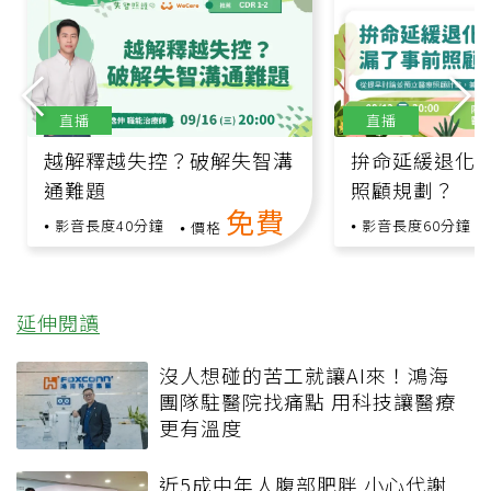
直播
直播
越解釋越失控？破解失智溝
拚命延緩退化
通難題
照顧規劃？
免費
影音長度40分鐘
影音長度60分鐘
價格
延伸閱讀
沒人想碰的苦工就讓AI來！鴻海
團隊駐醫院找痛點 用科技讓醫療
更有溫度
近5成中年人腹部肥胖 小心代謝