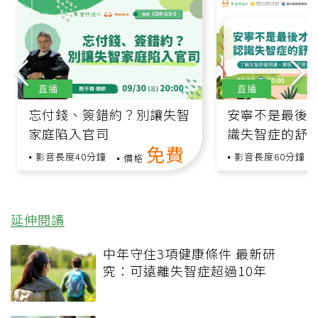
直播
直播
忘付錢、簽錯約？別讓失智
安寧不是最後
家庭陷入官司
識失智症的舒
免費
影音長度40分鐘
影音長度60分鐘
價格
延伸閱讀
中年守住3項健康條件 最新研
究：可遠離失智症超過10年