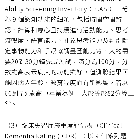
Ability Screening Inventory； CASI）：分
為 9 個認知功能的細項，包括時間空間辨
認、計算和專⼼且持續進⾏活動能⼒、思考
流暢度、語⾔能⼒、抽象思考能⼒及判別斷
定事物能⼒和⼿眼協調畫圖能⼒等。⼤約需
要20到30分鐘完成測試，滿分為100分，分
數愈⾼表⽰病⼈的功能愈好，但測驗結果可
能因病⼈年齡、教育程度而有所影響，若以
66到 75 歲⾼中畢業為例，⼤於等於82分算正
常。
（3）臨床失智症嚴重度評估表（Clinical
Dementia Rating；CDR）：以 9 個系列題目