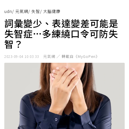
udn
/
元氣網
/
失智
/
大腦健康
詞彙變少、表達變差可能是
失智症…多練繞口令可防失
智？
元氣網 ／ 轉載自《MyGoPen》
2023-09-04 10:03:33