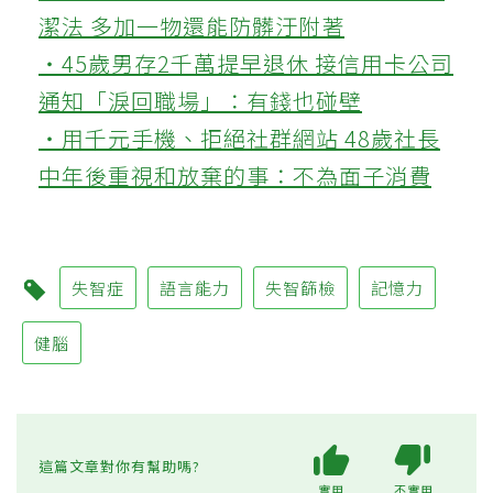
潔法 多加一物還能防髒汙附著
‧45歲男存2千萬提早退休 接信用卡公司
通知「淚回職場」：有錢也碰壁
‧用千元手機、拒絕社群網站 48歲社長
中年後重視和放棄的事：不為面子消費
失智症
語言能力
失智篩檢
記憶力
健腦
這篇文章對你有幫助嗎?
實用
不實用