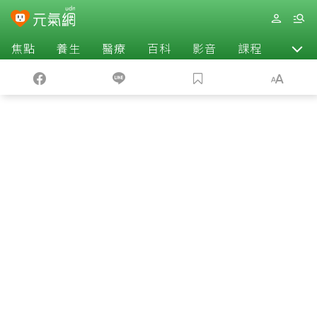
焦點
養生
醫療
百科
影音
課程
退休