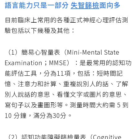
語言能力只是一部分
失智篩檢
面向多
目前臨床上常用的各種正式神經心理評估測
驗包括以下幾種及其他：
（1）簡易心智量表（Mini-Mental State
Examination；MMSE）：是最常⽤的認知功
能評估⼯具，分為11項，包括：短時間記
憶、注意⼒和計算、重複說別⼈的話、了解
別⼈說話的意思、看懂⽂字或圖片的意思、
寫句⼦以及畫圖形等。測量時間⼤約需 5 到
10 分鐘，滿分為30分。
（2）認知功能障礙篩檢量表（Cognitive