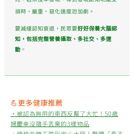
損時，嚴重、惡化速度恐加劇。
要減緩認知衰退，民眾要
好好保養大腦認
知，包括完整營養攝取、多社交、多運
動
。
💪更多健康推薦
‧被認為無用的東西反幫了大忙！50歲
婦慶幸沒隨手丟棄的3樣物品
‧健檢血糖正常別安心太早！醫曝「看不