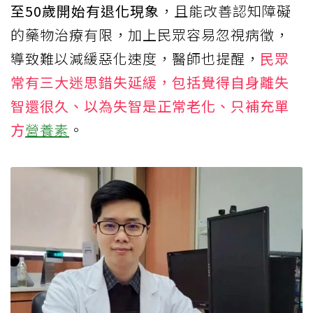
至50歲開始有退化現象
，且能改善認知障礙
的藥物治療有限，加上民眾容易忽視病徵，
導致難以減緩惡化速度，醫師也提醒，
民眾
常有三大迷思錯失延緩，包括覺得自身離失
智還很久、以為失智是正常老化、只補充單
方
營養素
。