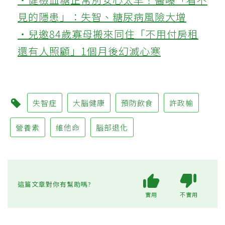
見的隱患」：失智、糖尿病風險大增
‧兒邀84歲寡母搬來同住「不用付房租
還有人照顧」1個月後幻滅心寒
失智症
大腦健康
預防飲食
許政榆
營養素
維他命
腦部退化
這篇文章對你有幫助嗎?
實用
不實用