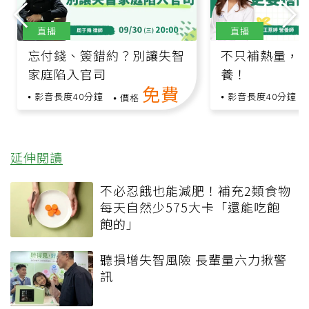
直播
直播
忘付錢、簽錯約？別讓失智
不只補熱量，
家庭陷入官司
養！
免費
影音長度40分鐘
影音長度40分鐘
價格
延伸閱讀
不必忍餓也能減肥！補充2類食物
每天自然少575大卡「還能吃飽
飽的」
聽損增失智風險 長輩量六力揪警
訊