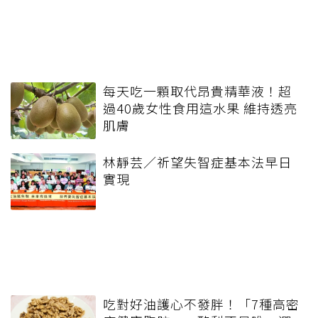
每天吃一顆取代昂貴精華液！超
過40歲女性食用這水果 維持透亮
肌膚
林靜芸／祈望失智症基本法早日
實現
吃對好油護心不發胖！「7種高密