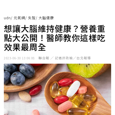
udn
/
元氣網
/
失智
/
大腦健康
想讓大腦維持健康？營養重
點大公開！醫師教你這樣吃
效果最周全
聯合報 ／ 記者許政榆／台北報導
2023-06-30 13:06:08