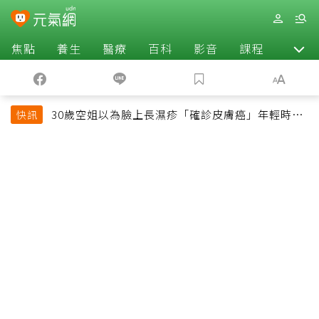
焦點
養生
醫療
百科
影音
課程
退休
30歲空姐以為臉上長濕疹「確診皮膚癌」年輕時一
快訊
習慣釀惡果超後悔