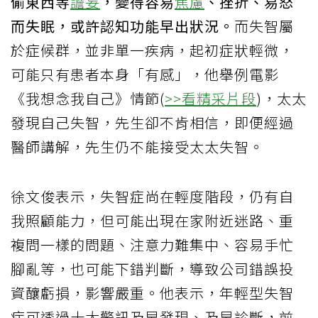
偷東西等
譫妄
，變得容易
焦慮
、挫折、易怒
而失眠，或許認知功能早出狀況。
而失智屬
於症候群，並非單一疾病，起初症狀輕微，
可能只有患者本身「有感」，他舉例電影
《我想念我自己》情節(
>>看精采片段
)，太太
發現自己失智，先生卻不肯相信，即便經過
醫師講解，先生仍不能接受太太失智。
徐文俊表示，失智症尚在輕度階段，仍有自
我照顧能力，但可能出現在家附近迷路、重
複問一樣的問題、注意力難集中、容易手忙
腳亂等，也可能下錯判斷，導致公司錯誤投
資釀虧損，影響嚴重。他表示，年輕型失智
症可透過十大警訊及早發現、及早診斷，前