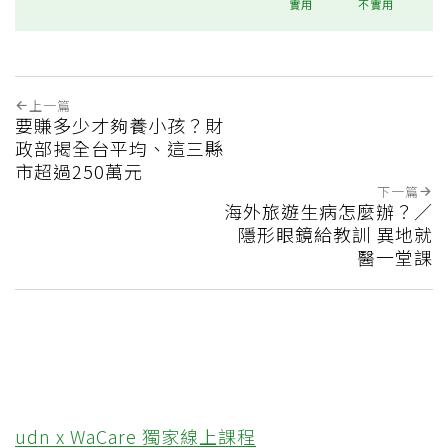
實用
不實用
上一篇
要賺多少才夠養小孩？財
政部揭全台平均、這三縣
市超過250萬元
下一篇
海外旅遊生病怎麼辦？／
隱形眼鏡給教訓 異地就
醫一堂課
udn x WaCare 獨家線上課程