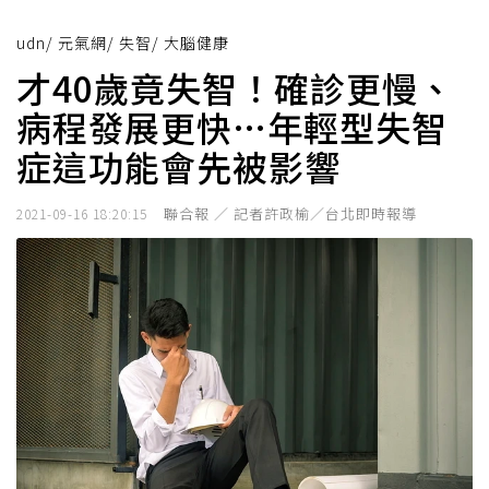
udn
/
元氣網
/
失智
/
大腦健康
才40歲竟失智！確診更慢、
病程發展更快…年輕型失智
症這功能會先被影響
聯合報 ／ 記者許政榆／台北即時報導
2021-09-16 18:20:15