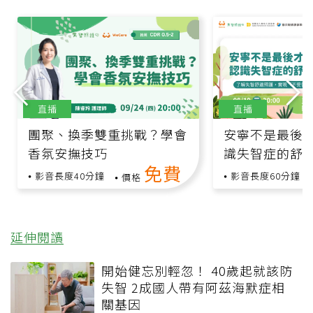
直播
直播
團聚、換季雙重挑戰？學會
安寧不是最後
香氛安撫技巧
識失智症的舒
免費
影音長度40分鐘
影音長度60分鐘
價格
延伸閱讀
開始健忘別輕忽！ 40歲起就該防
失智 2成國人帶有阿茲海默症相
關基因