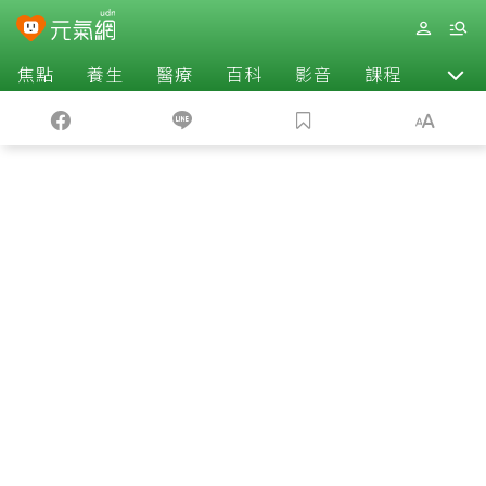
焦點
養生
醫療
百科
影音
課程
退休