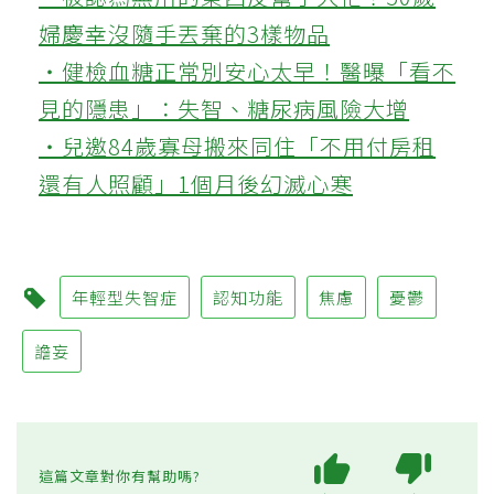
婦慶幸沒隨手丟棄的3樣物品
‧健檢血糖正常別安心太早！醫曝「看不
見的隱患」：失智、糖尿病風險大增
‧兒邀84歲寡母搬來同住「不用付房租
還有人照顧」1個月後幻滅心寒
年輕型失智症
認知功能
焦慮
憂鬱
譫妄
這篇文章對你有幫助嗎?