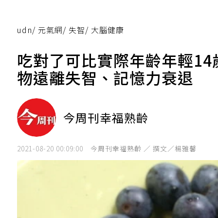
udn
/
元氣網
/
失智
/
大腦健康
吃對了可比實際年齡年輕14
物遠離失智、記憶力衰退
今周刊幸福熟齡
2021-08-20 00:09:00
今周刊幸福熟齡 ／ 撰文／楊雅馨