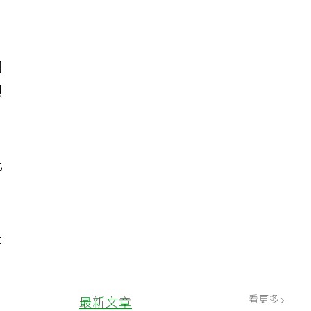
細
烈
此
是
看更多
最新文章