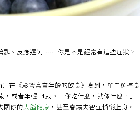
鑰匙、反應遲鈍⋯⋯ 你是不是經常有這些症狀？
oizen）在《影響真實年齡的飲食》寫到，單單選擇
歲，或者年輕14歲。「你吃什麼，就像什麼。」
攸關你的
大腦健康
，甚至會讓失智症悄悄上身。