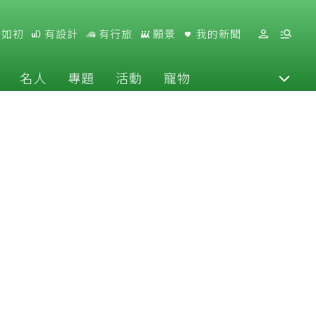
好如初
有設計
有行旅
願景
我的新聞
名人
專題
活動
寵物