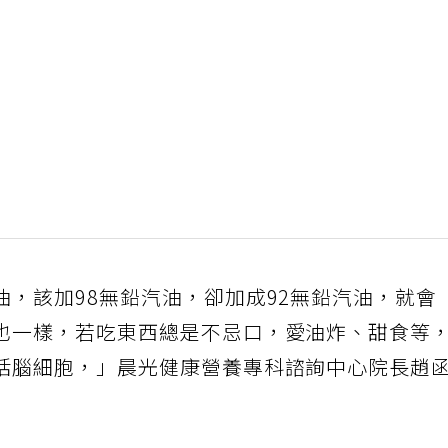
，該加98無鉛汽油，卻加成92無鉛汽油，就會
也一樣，若吃東西總是不忌口，愛油炸、甜食等
括腦細胞，」晨光健康營養專科諮詢中心院長趙