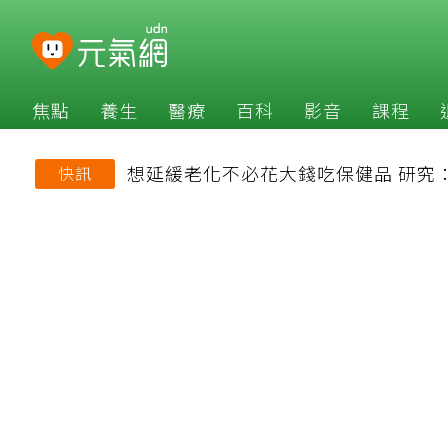
焦點
養生
醫療
百科
影音
課程
想延緩老化不必花大錢吃保健品 研究
快訊