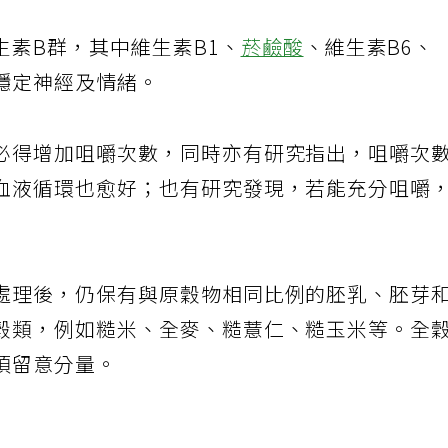
生素B群，其中維生素B1、
菸鹼酸
、維生素B6、
穩定神經及情緒。
必得增加咀嚼次數，同時亦有研究指出，咀嚼次
血液循環也愈好；也有研究發現，若能充分咀嚼
處理後，仍保有與原穀物相同比例的胚乳、胚芽
穀類，例如糙米、全麥、糙薏仁、糙玉米等。全
須留意分量。