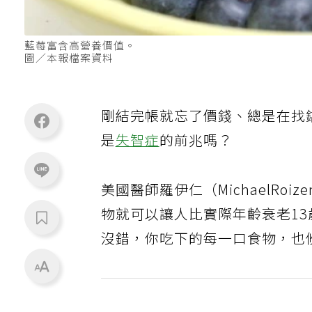
藍莓富含高營養價值。
圖／本報檔案資料
剛結完帳就忘了價錢、總是在找
是
失智症
的前兆嗎？
美國醫師羅伊仁（MichaelR
物就可以讓人比實際年齡衰老13
沒錯，你吃下的每一口食物，也