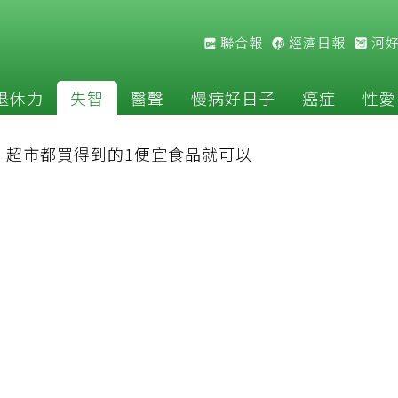
聯合報
經濟日報
河
退休力
失智
醫聲
慢病好日子
癌症
性愛
：超市都買得到的1便宜食品就可以