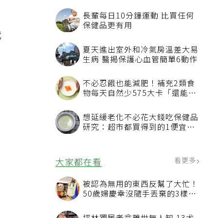
長輩每日10分鐘運動 比買任何
保健品更有用
我
夏天進出室外和冷氣房溫差大易
生病 醫揭保護心血管簡單6動作
不必忍餓也能減肥！補充2類食
物每天自然少575大卡「還能吃
飽飽的」
想延緩老化不必花大錢吃保健品
記
研究：超市都買得到的1便宜食
品就可以
看更多
大家都在看
被認為無用的東西反幫了大忙！
50歲婦慶幸沒隨手丟棄的3樣物
品