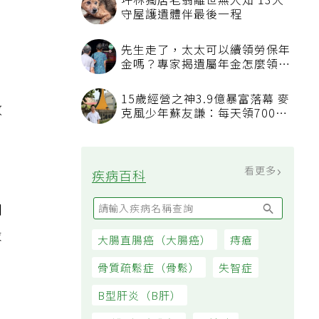
坪林獨居老翁離世無人知 13犬
守屋護遺體伴最後一程
先生走了，太太可以續領勞保年
金嗎？專家揭遺屬年金怎麼領，
看順位還要看資格
15歲經營之神3.9億暴富落幕 麥
數
克風少年蘇友謙：每天領700元
過日子
，
看更多
疾病百科
和
穀
大腸直腸癌（大腸癌）
痔瘡
骨質疏鬆症（骨鬆）
失智症
B型肝炎（B肝）