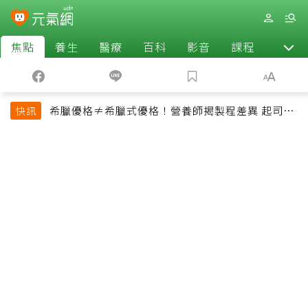
焦點
養生
醫療
百科
影音
課程
退休
希臘優格≠希臘式優格！營養師揭製程差異 起司片
快訊
也不一定是天然起司