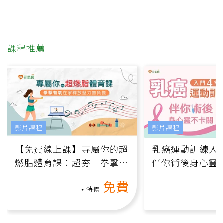
課程推薦
影片課程
影片課程
【免費線上課】專屬你的超
乳癌運動訓練入門
燃脂體育課：超夯「拳擊有
伴你術後身心靈
氧」高壓族在家釋放壓力無
上影音課）
免費
負擔
特價