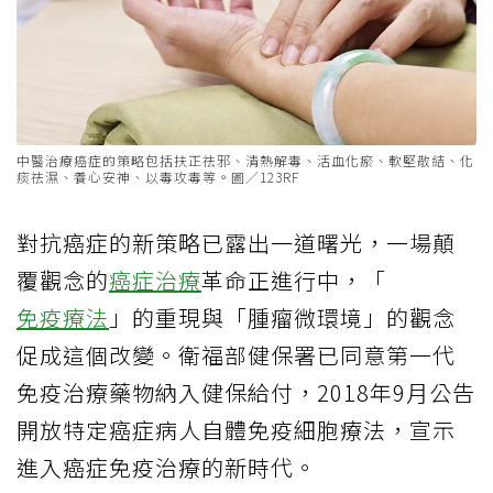
中醫治療癌症的策略包括扶正祛邪、清熱解毒、活血化瘀、軟堅散結、化
痰祛濕、養心安神、以毒攻毒等。圖／123RF
對抗癌症的新策略已露出一道曙光，一場顛
覆觀念的
癌症治療
革命正進行中，「
免疫療法
」的重現與「腫瘤微環境」的觀念
促成這個改變。衛福部健保署已同意第一代
免疫治療藥物納入健保給付，2018年9月公告
開放特定癌症病人自體免疫細胞療法，宣示
進入癌症免疫治療的新時代。