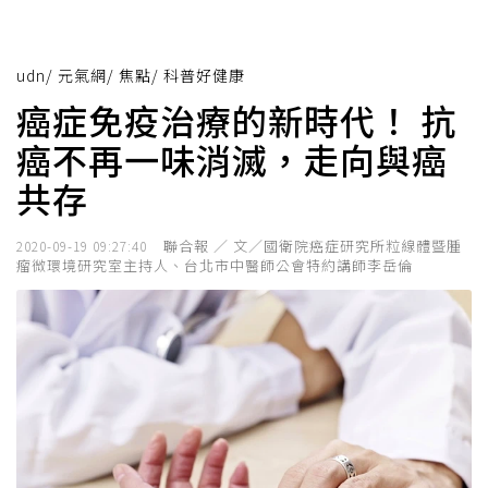
udn
/
元氣網
/
焦點
/
科普好健康
癌症免疫治療的新時代！ 抗
癌不再一味消滅，走向與癌
共存
聯合報 ／ 文／國衛院癌症研究所粒線體暨腫
2020-09-19 09:27:40
瘤微環境研究室主持人、台北市中醫師公會特約講師李岳倫