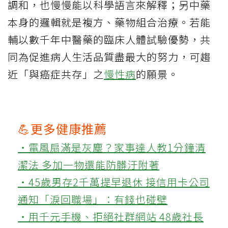
調和，也慢慢能以科學語言來解釋；另中藥
本身的邏輯就是複方、藥物組合治療。若能
輔以數千年中醫藥的臨床人體試驗優勢，共
同為促進病人生活品質盡最大的努力，可趨
近「與癌症共存」之
慢性病
的願景。
💪更多健康推薦
‧電風扇滿是灰塵？家事達人教1分鐘清
潔法 多加一物還能防髒汙附著
‧45歲男存2千萬提早退休 接信用卡公司
通知「淚回職場」：有錢也碰壁
‧用千元手機、拒絕社群網站 48歲社長