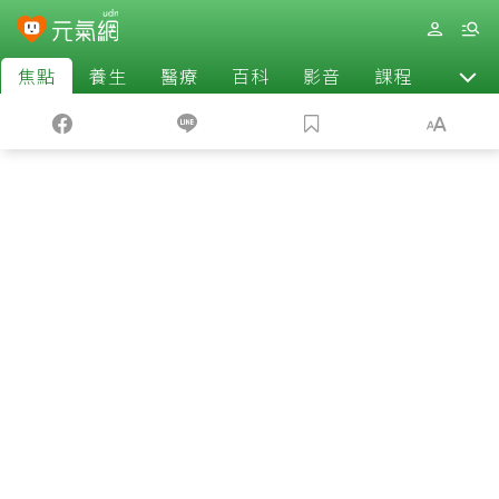
焦點
養生
醫療
百科
影音
課程
退休