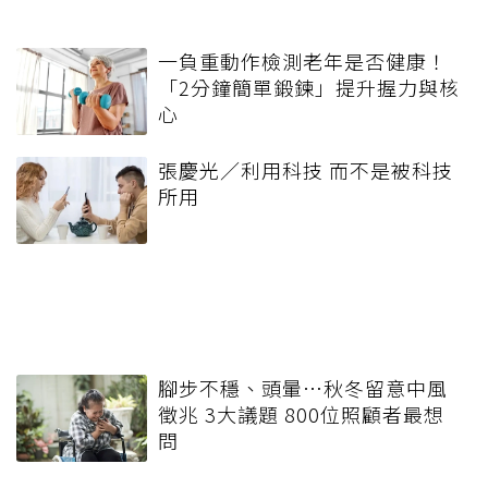
一負重動作檢測老年是否健康！
「2分鐘簡單鍛鍊」提升握力與核
心
張慶光／利用科技 而不是被科技
所用
腳步不穩、頭暈…秋冬留意中風
徵兆 3大議題 800位照顧者最想
問