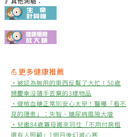
》其他測驗：
💪更多健康推薦
‧被認為無用的東西反幫了大忙！50歲
婦慶幸沒隨手丟棄的3樣物品
‧健檢血糖正常別安心太早！醫曝「看不
見的隱患」：失智、糖尿病風險大增
‧兒邀84歲寡母搬來同住「不用付房租
還有人照顧」1個月後幻滅心寒