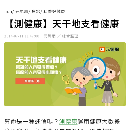
udn
/
元氣網
/
焦點
/
科普好健康
【測健康】天干地支看健康
元氣網 ／ 綜合整理
2017-07-11 11:47:00
算命是一種迷信嗎？
測健康
運用健康大數據