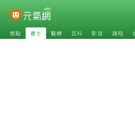
焦點
養生
醫療
百科
影音
課程