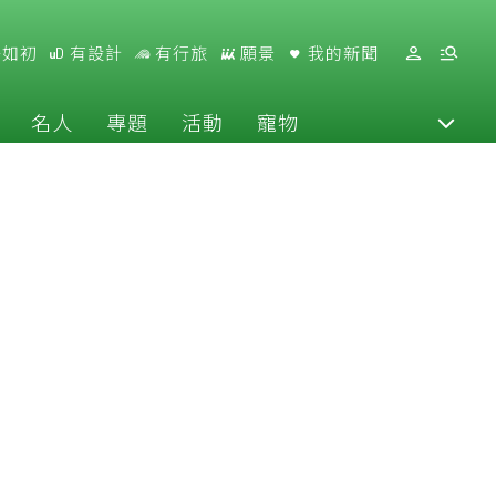
好如初
有設計
有行旅
願景
我的新聞
名人
專題
活動
寵物