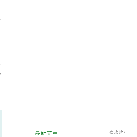
後
是
不
家
也
看更多
最新文章