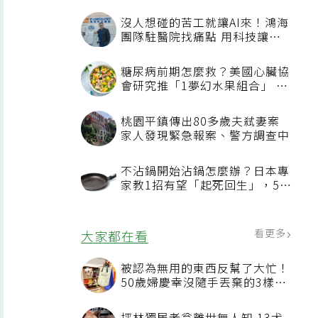
沒人想碰的苦工就讓AI來！鴻海
團隊駐醫院找痛點 用科技讓醫
療更有溫度
糖尿病前期怎麼救？美國心臟協
會研究推「1夢幻水果組合」 酪
梨加它改善血管功能
桃園平鎮傳出80多歲夫弒妻案
家人發現緊急報案、警方調查中
不沾鍋開始沾鍋怎麼辦？日本專
家教1招有望「起死回生」，5情
況該換新
看更多
大家都在看
被認為無用的東西反幫了大忙！
50歲婦慶幸沒隨手丟棄的3樣物
品