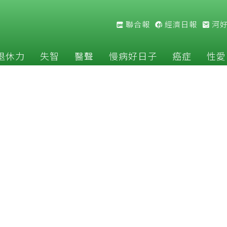
聯合報
經濟日報
河
退休力
失智
醫聲
慢病好日子
癌症
性愛