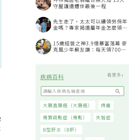
坪林獨居老翁離世無人知 13犬
守屋護遺體伴最後一程
先生走了，太太可以續領勞保年
金嗎？專家揭遺屬年金怎麼領，
看順位還要看資格
15歲經營之神3.9億暴富落幕 麥
克風少年蘇友謙：每天領700元
過日子
看更多
疾病百科
大腸直腸癌（大腸癌）
痔瘡
快
骨質疏鬆症（骨鬆）
失智症
不
B型肝炎（B肝）