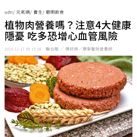
udn
/
元氣網
/
養生
/
聰明飲食
植物肉營養嗎？注意4大健康
隱憂 吃多恐增心血管風險
聯合報 ／ 陳詩婷／康寧醫院營養師
2025-11-17 09:15:56