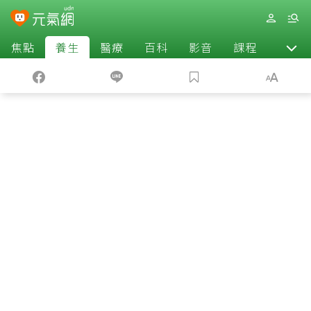
焦點
養生
醫療
百科
影音
課程
退休