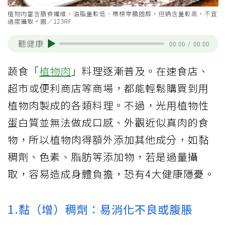
植物肉富含膳食纖維，油脂量較低、標榜零膽固醇，但鈉含量較高，不宜
過度攝取。圖／123RF
聽健康
00:00
/
00:00
蔬食「
植物肉
」料理逐漸普及。在速食店、
超市或便利商店等商場，都能輕鬆購買到用
植物肉製成的各類料理。不過，光用植物性
蛋白質並無法做成口感、外觀近似真肉的食
物，所以植物肉得額外添加其他成分，如黏
稠劑、色素、脂肪等添加物，若是過量攝
取，容易造成身體負擔，恐有4大健康隱憂。
1.黏（增）稠劑：易消化不良或腹脹