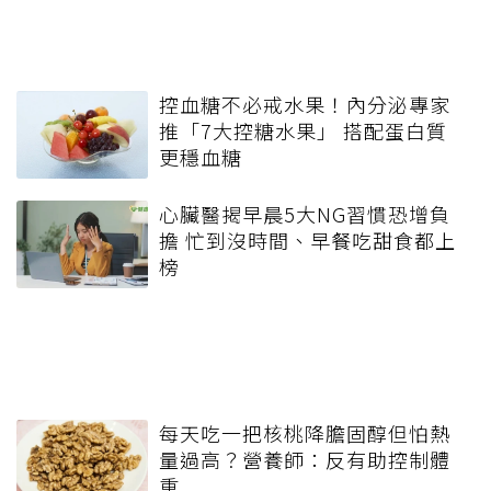
控血糖不必戒水果！內分泌專家
推「7大控糖水果」 搭配蛋白質
更穩血糖
心臟醫揭早晨5大NG習慣恐增負
擔 忙到沒時間、早餐吃甜食都上
榜
每天吃一把核桃降膽固醇但怕熱
量過高？營養師：反有助控制體
重