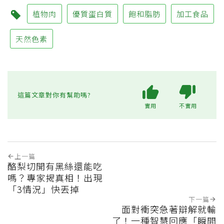
植物肉
優質蛋白質
飽和脂肪
加工食品
天然色素
這篇文章對你有幫助嗎?
實用
不實用
上一篇
酪梨切開有黑絲還能吃
嗎？專家揭真相！出現
「3情況」快丟掉
下一篇
面對衝突急著辯解就輸
了！一種智慧回應「瞬間