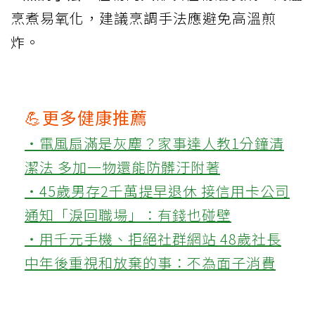
烹煮易氧化，建議烹調手法應避免高溫煎
炸。
💪更多健康推薦
‧電風扇滿是灰塵？家事達人教1分鐘清
潔法 多加一物還能防髒汙附著
‧45歲男存2千萬提早退休 接信用卡公司
通知「淚回職場」：有錢也碰壁
‧用千元手機、拒絕社群網站 48歲社長
中年後重視和放棄的事：不為面子消費