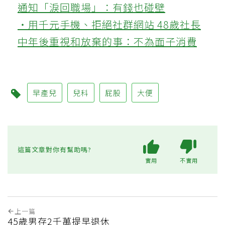
通知「淚回職場」：有錢也碰壁
‧用千元手機、拒絕社群網站 48歲社長
中年後重視和放棄的事：不為面子消費
早產兒
兒科
屁股
大便
這篇文章對你有幫助嗎?
實用
不實用
上一篇
45歲男存2千萬提早退休