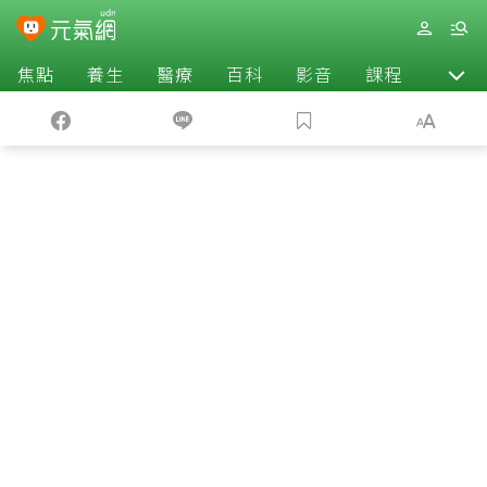
焦點
養生
醫療
百科
影音
課程
退休