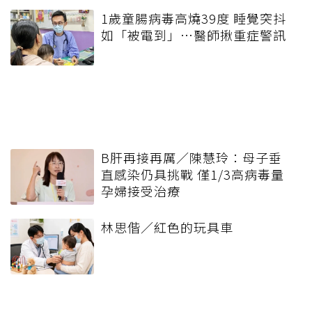
1歲童腸病毒高燒39度 睡覺突抖
如「被電到」…醫師揪重症警訊
B肝再接再厲／陳慧玲：母子垂
直感染仍具挑戰 僅1/3高病毒量
孕婦接受治療
林思偕／紅色的玩具車