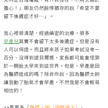
擔心！」朋友仍然餘悸猶存的說「希望不要
留下後遺症才好…」。
我心裡很清楚，經過縝密的治療，很多
早產兒
其實不會留下太多後遺症，但是沒有
人可以保證。而且將來孩子如果考試沒考一
百分、沒得到諾貝爾獎，家長都可能會怪罪
於一開始太早來到這世界。但是，早產是因
為醫師造成的嗎？除非你說，因為醫師太帥
讓我動了胎氣才會早產，不然我是不會輕易
相信的！
>>看更多「
醫師。娘（隔壁張太）
」