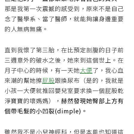
那是我第一次震撼的感受到，原來不是自己
念了醫學系、當了醫師，就能夠讓身邊重要
的人無病無痛。
直到我懷了第三胎，在比預定剖腹的日子前
三週意外的破水之後，她來到這個世上。在
月子中心的時候，有一天她
大便
了，我心血
來潮的幫她擦
屁股
跟換尿布（是的，我就是
小孩一大便就推回嬰兒室要求換一個屁股乾
淨寶寶的壞媽媽），
赫然發現她臀部上方有
個帶毛髮的小凹裂(dimple)。
雖然我不是小兒神經科，但是本能也知道這