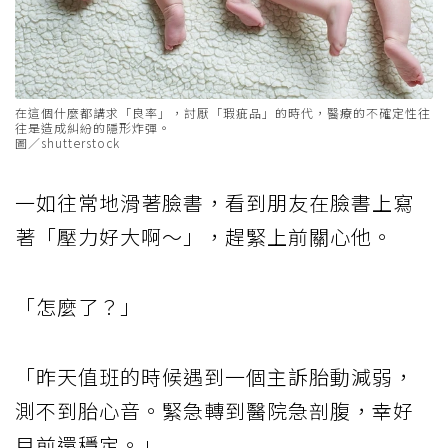
在這個什麼都講求「良率」，討厭「瑕疵品」的時代，醫療的不確定性往
往是造成糾紛的隱形炸彈。
圖／shutterstock
一如往常地滑著臉書，看到朋友在臉書上寫
著「壓力好大啊～」，趕緊上前關心他。
「怎麼了？」
「昨天值班的時候遇到一個主訴胎動減弱，
測不到胎心音。緊急轉到醫院急剖腹，幸好
目前還穩定。」