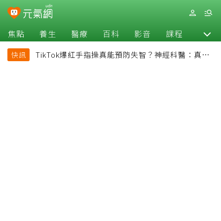
焦點
養生
醫療
百科
影音
課程
退休
TikTok爆紅手指操真能預防失智？神經科醫：真正
快訊
該做的是4件事