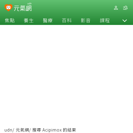
焦點
養生
醫療
百科
影音
課程
退休
udn
/
元氣網
/
搜尋 Acipimox 的結果