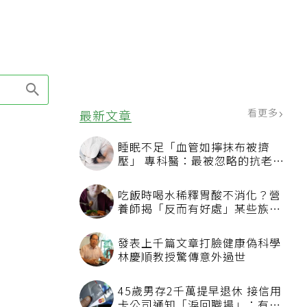
看更多
最新文章
睡眠不足「血管如擰抹布被擠
壓」 專科醫：最被忽略的抗老方
法
吃飯時喝水稀釋胃酸不消化？營
養師揭「反而有好處」某些族群
才要禁
發表上千篇文章打臉健康偽科學
林慶順教授驚傳意外過世
45歲男存2千萬提早退休 接信用
卡公司通知「淚回職場」：有錢