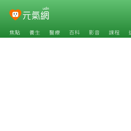
焦點
養生
醫療
百科
影音
課程