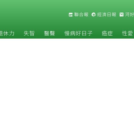
聯合報
經濟日報
河
退休力
失智
醫聲
慢病好日子
癌症
性愛