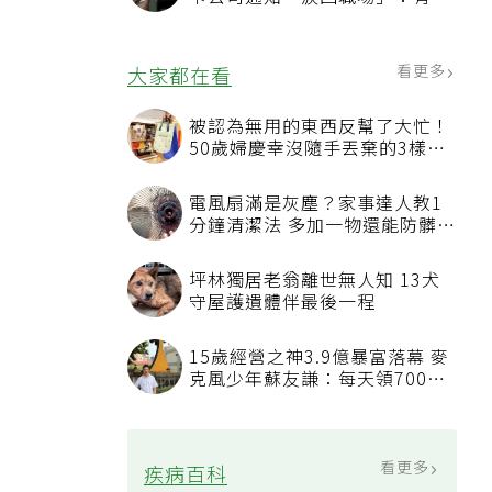
也碰壁
看更多
大家都在看
被認為無用的東西反幫了大忙！
50歲婦慶幸沒隨手丟棄的3樣物
品
電風扇滿是灰塵？家事達人教1
分鐘清潔法 多加一物還能防髒汙
附著
坪林獨居老翁離世無人知 13犬
守屋護遺體伴最後一程
15歲經營之神3.9億暴富落幕 麥
克風少年蘇友謙：每天領700元
過日子
看更多
疾病百科