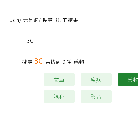
udn
/
元氣網
/
搜尋 3C 的結果
3C
搜尋
共找到
0
筆 藥物
文章
疾病
藥
課程
影音