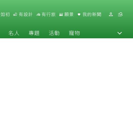
好如初
有設計
有行旅
願景
我的新聞
名人
專題
活動
寵物