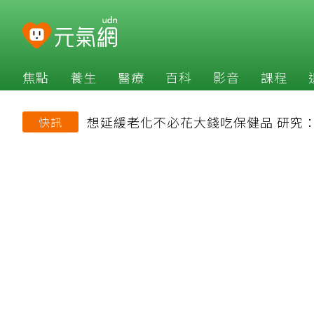
焦點
養生
醫療
百科
影音
課程
想延緩老化不必花大錢吃保健品 研究
快訊