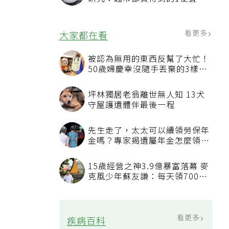
品就可以
看更多
大家都在看
被認為無用的東西反幫了大忙！
50歲婦慶幸沒隨手丟棄的3樣物
品
坪林獨居老翁離世無人知 13犬
守屋護遺體伴最後一程
先生走了，太太可以續領勞保年
金嗎？專家揭遺屬年金怎麼領，
看順位還要看資格
15歲經營之神3.9億暴富落幕 麥
克風少年蘇友謙：每天領700元
過日子
看更多
疾病百科