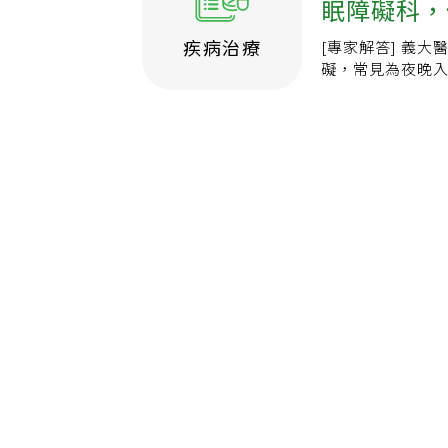
眠障礙科，
如何改善睡
疾病治療
[專家解答] 義
藥物衝突嗎
礙，常見為夜晚入
睡，可能要確定前
泌尿道疾病引起
是睡眠衛生習慣不
生習慣改變著手，
鐘不使用手機或
每天維持固定睡眠
啡因、限制酒精飲
金森病藥物，可
併精神症狀，如