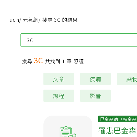
udn
/
元氣網
/
搜尋 3C 的結果
3C
搜尋
共找到
1
筆 照護
文章
疾病
藥
課程
影音
巴金森病（帕金森
罹患巴金森