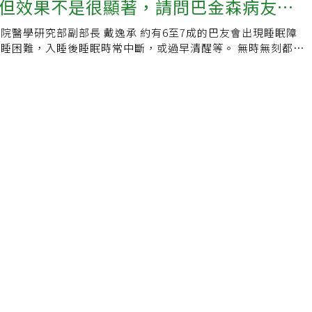
但效果不是很顯著，請問巴金森病友該
眠障礙問題？服用安眠藥會與巴金森病
大醫院醫學研究部副部長 戴逸承 約有6至7成的巴友會出現睡眠障
？
睡困難，入睡後睡眠時常中斷，或過早清醒等。 無時無刻都想
1天晚上的睡眠品質如何，有些睡眠障礙是因其它疾病而起，如
夜尿、睡眠呼吸中止症，或是因為巴金森病藥量不足等，也可能
佳，睡前過度使用3C產品，干擾睡眠品質。 建議應先從睡眠衛
製造舒服的睡眠環境，床僅作為睡覺或性行為使用，睡前30分
電視、不吃東西、不看刺激性節目等，睡眠期間不開燈，也呼籲
時間、午睡控制20分鐘以內、規律運動、避免中午過後攝取咖
料等。 安眠藥不會與巴金森病藥物產生交互作用，不過有些巴
能會讓患者產生幻覺、惡夢、過於興奮等，也可能因巴金森病合
焦慮、憂鬱症而導致失眠，建議找尋醫師排除原因。