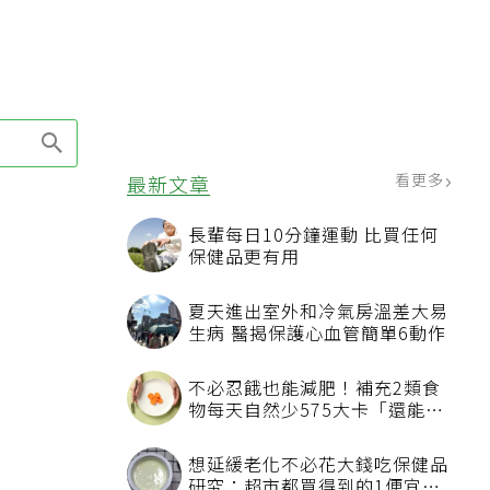
看更多
最新文章
長輩每日10分鐘運動 比買任何
保健品更有用
夏天進出室外和冷氣房溫差大易
生病 醫揭保護心血管簡單6動作
不必忍餓也能減肥！補充2類食
物每天自然少575大卡「還能吃
飽飽的」
想延緩老化不必花大錢吃保健品
研究：超市都買得到的1便宜食