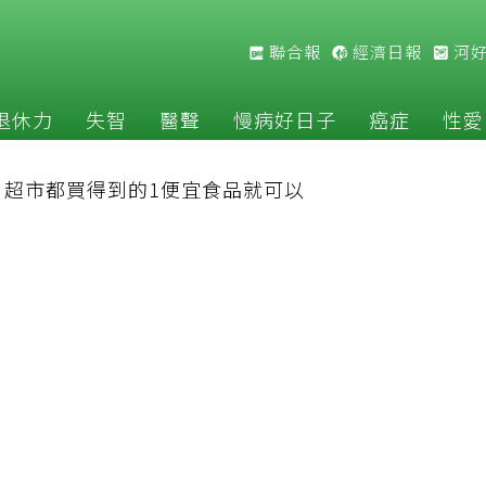
聯合報
經濟日報
河
退休力
失智
醫聲
慢病好日子
癌症
性愛
：超市都買得到的1便宜食品就可以