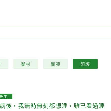
Type 1 or more characters for results.
物
醫材
醫師
照護
氏症）
病後，我無時無刻都想睡，雖已看過睡