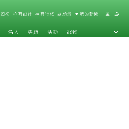
好如初
有設計
有行旅
願景
我的新聞
名人
專題
活動
寵物