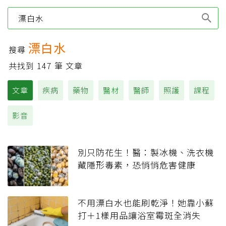
Type 1 or more
characters for results.
漂白水
搜尋
共找到
147
筆 文章
文章
疾病
藥物
醫材
醫師
照護
課程
影音
別只防花生！醫：製冰機、洗衣機
藏隱形毒素，恐悄悄危害健康
不用漂白水也能刷乾淨！她靠小蘇
打＋1樣用品讓浴室霉斑全消失