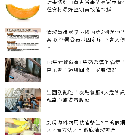
蔬果切好再買更省事？專家示警4
種食材最好整顆買較能保鮮
清潔員遭鼠咬…國內第3例漢他個
案 疾管署公布基因定序 不會人傳
人
10隻老鼠就有1隻恐帶漢他病毒！
醫示警：這項回收一定要做好
出國別亂吃！機場餐廳9大危險訊
號當心旅遊者腹瀉
廚房海綿兩周就能孳生8百萬個細
菌 4種方法才可徹底清潔乾淨