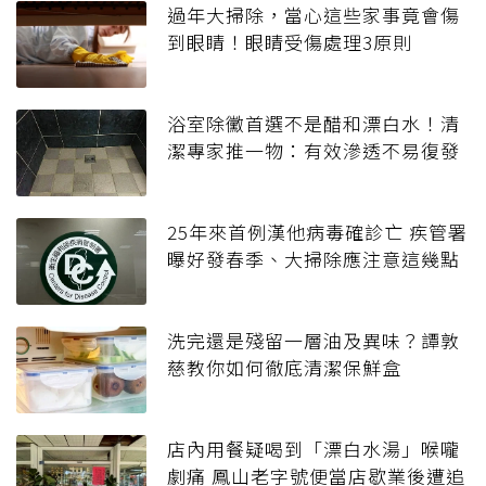
過年大掃除，當心這些家事竟會傷
到眼睛！眼睛受傷處理3原則
浴室除黴首選不是醋和漂白水！清
潔專家推一物：有效滲透不易復發
25年來首例漢他病毒確診亡 疾管署
曝好發春季、大掃除應注意這幾點
洗完還是殘留一層油及異味？譚敦
慈教你如何徹底清潔保鮮盒
店內用餐疑喝到「漂白水湯」喉嚨
劇痛 鳳山老字號便當店歇業後遭追