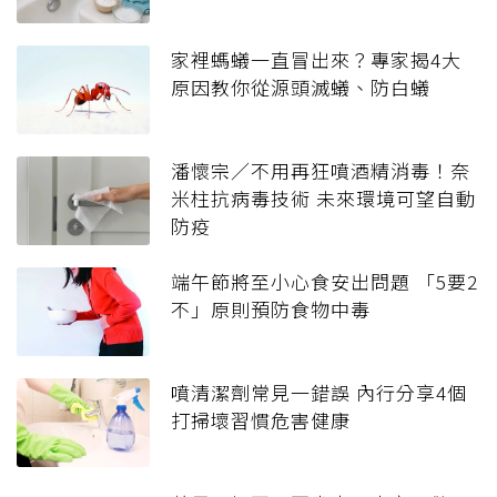
家裡螞蟻一直冒出來？專家揭4大
原因教你從源頭滅蟻、防白蟻
潘懷宗／不用再狂噴酒精消毒！奈
米柱抗病毒技術 未來環境可望自動
防疫
端午節將至小心食安出問題 「5要2
不」原則預防食物中毒
噴清潔劑常見一錯誤 內行分享4個
打掃壞習慣危害健康