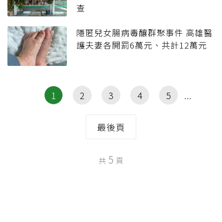
查
隱匿兒女腸病毒釀群聚事件 高雄醫
護夫妻各開罰6萬元、共計12萬元
1
2
3
4
5
最後頁
5
共
頁