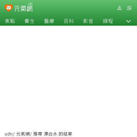
焦點
養生
醫療
百科
影音
課程
退休
udn
/
元氣網
/
搜尋 漂白水 的結果