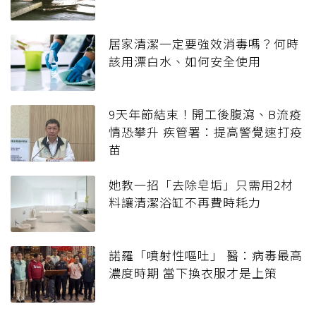
居家清潔一定要強效消毒嗎？何時
該用漂白水、如何安全使用
9天年節結束！開工後腹瀉、B流疫
情恐攀升 疾管署：提高警覺速打疫
苗
她教一招「去除皂垢」只需用2材
料讓清潔浴缸不再費時耗力
諾羅「噴射性嘔吐」 醫：病毒最高
濃度時期 當下換衣服才是上策