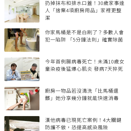
扔掉抹布和排水口蓋！30歲家事達
人「捨棄4項廚房用品」家裡更整
潔
你家馬桶是不是白刷了？多數人會
犯一陷阱 「5分鐘法則」確實除菌
今年首例腸病毒死亡！未滿10歲女
童染疫後猛爆心肌炎 發病7天猝死
廚房一物品若沒清洗「比馬桶還
髒」她分享幾分鐘就能快速消毒
漢他病毒已現死亡案例！4大關鍵
防護不做，恐提高感染風險