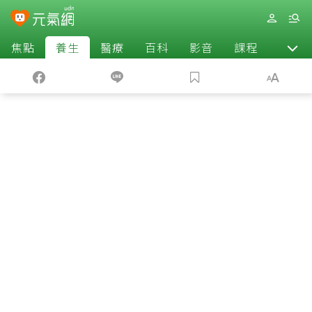
焦點
養生
醫療
百科
影音
課程
退休