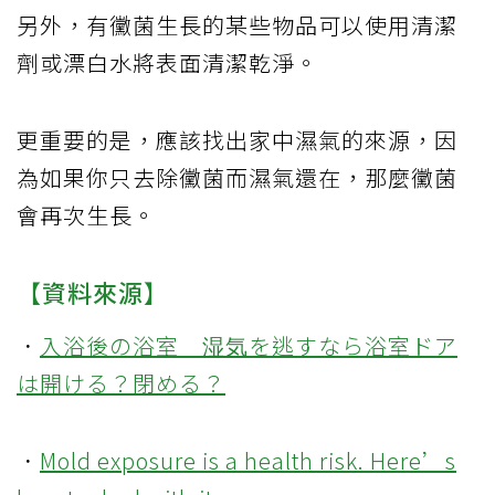
另外，有黴菌生長的某些物品可以使用清潔
劑或漂白水將表面清潔乾淨。
更重要的是，應該找出家中濕氣的來源，因
為如果你只去除黴菌而濕氣還在，那麼黴菌
會再次生長。
【資料來源】
．
入浴後の浴室 湿気を逃すなら浴室ドア
は開ける？閉める？
．
Mold exposure is a health risk. Here’s