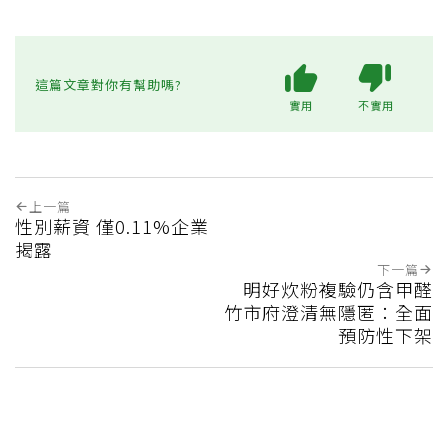
這篇文章對你有幫助嗎?
實用
不實用
上一篇
性別薪資 僅0.11%企業
揭露
下一篇
明好炊粉複驗仍含甲醛
竹市府澄清無隱匿：全面
預防性下架