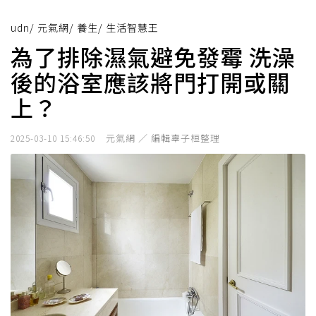
udn
/
元氣網
/
養生
/
生活智慧王
為了排除濕氣避免發霉 洗澡
後的浴室應該將門打開或關
上？
元氣網 ／ 編輯辜子桓整理
2025-03-10 15:46:50