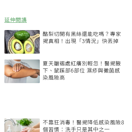
延伸閱讀
酪梨切開有黑絲還能吃嗎？專家
揭真相！出現「3情況」快丟掉
夏天皺褶處紅癢別輕忽！醫揭腋
下、鼠蹊部6部位 濕疹與黴菌感
染風險高
不靠狂消毒！醫揭降低感染風險8
個習慣：洗手只是其中之一