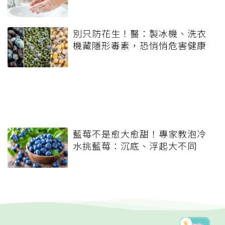
別只防花生！醫：製冰機、洗衣
機藏隱形毒素，恐悄悄危害健康
藍莓不是愈大愈甜！專家教泡冷
水挑藍莓：沉底、浮起大不同