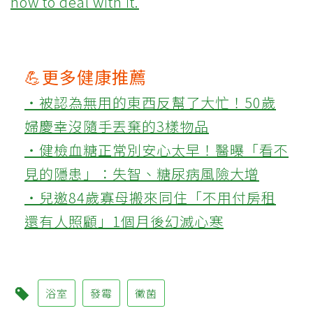
how to deal with it.
💪更多健康推薦
‧被認為無用的東西反幫了大忙！50歲
婦慶幸沒隨手丟棄的3樣物品
‧健檢血糖正常別安心太早！醫曝「看不
見的隱患」：失智、糖尿病風險大增
‧兒邀84歲寡母搬來同住「不用付房租
還有人照顧」1個月後幻滅心寒
浴室
發霉
黴菌