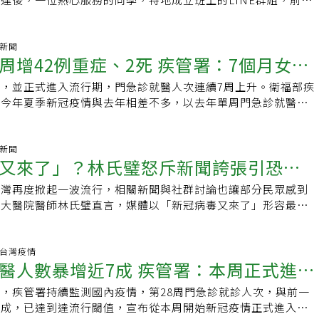
能低下者及孕婦等高風險族群，一旦出現發燒、咳嗽、喉嚨痛、
新竹台大分院急診醫學部醫師陳麒心指出，登革熱初期症狀與感
給你的敵人。」如果問我，想把這段照顧經驗傳承給誰？我還沒
達30多位。大家都已屆高齡，身體不再如年輕時健壯，身體有
症狀，應儘速就醫評估，必要時及早使用抗病毒藥物，以降低重
明顯差異。．感冒：以喉嚨痛、流鼻水為主，不一定會高燒。．
與我仇恨深到這種程度。回想起來，這段經歷真的非常痛苦，就
不適，都會藉此群組告知；而如何預防、治療或減輕痠痛也會在
言人林明誠表示，截至今年8月2日，本季新冠疫苗接種累計約
伴隨高燒、咳嗽及全身痠痛，以呼吸道症狀為主。．登革熱：突
腥、有奔波、有恐慌、有挫折。昨天我看了一位女病人，她也是
共勉。曾經就有這麼一件事，群組的版主是我們班對之一。他們
氣新聞
65歲以上長者接種率分別為第1劑21.12%、第2劑0.78%。國內新
0度，合併頭痛、眼窩痛、肌肉與關節劇烈疼痛，部分病人還會出
周增42例重症、2死 疾管署：7個月女嬰
說：「林醫師，我先生和您先生罹患的是同樣的疾病，他現在處
真正做到「執子之手，與子偕老」，令人羨慕。不過，在2019
.5萬劑，已於今年7月30日撥配8萬550劑予各縣市提供民眾接
膚出疹，屬於全身性不適。高燒超過3天恐是重症警訊登革熱重
狀況。」我看到她全身瘀青，告訴她：「妳要躲避，不能讓他打
之際，版主的老公突然感到身體有異樣，馬上就醫，醫師檢查診
依各縣市需求再配送約4.5萬劑，有接種需求民眾，擴大接種措施
麒心表示，若高燒持續超過3天，並伴隨腹痛、嘔吐、紅疹、眼
，並正式進入流行期，門急診就醫人次連續7周上升。衛福部疾
重症病例
「不行，他每天固定在某個時間就會打人。」我問：「那妳怎麼
。夫婦倆當機立斷，馬上住院治療，並在群組宣告此訊息，但因
8日止。
、黑便或呼吸急促等症狀，可能代表血管滲漏或出血，是重症登
今年夏季新冠疫情與去年相差不多，以去年單周門急診就醫逾1
只能拿一條毛巾鋪在身上。根據統計，老老照顧，照顧者憂鬱的
期間禁止探病，因此同學均無法到醫院探病，只能在群組裡表達
立即就醫。急診醫師會根據病人的旅遊史、居住地、發燒天數及
重症確診人數是48例，今天公佈上周為42例，目前重症分布在
年死亡率是26%。對一位醫師而言，有些問題單靠個人醫療能力無
打氣。所幸，住院一段時日後即可出院回家，之後只要定期回診
是否進行登革熱抗原快篩或病毒核酸檢驗。若證實為登革熱感染
新冠病毒感染併發重症個案，新增42例本土重症病例及2人死
都有印象的新冠病毒，政府積極介入才控制疫情。當我還是住院
後同學們再見面，從這位同學的外觀、走路動作來看，均與正常
速下降或出血徵象，則需密切觀察，甚至住院治療。防蚊是預防
本土重症病例創今年新高，更有今年年齡最小的重症個案。疾管
氣新聞
們害怕的，是年輕人騎摩托車發生嚴重頭部外傷。如今，台灣頭
敏，開車依舊靈活，70歲後每3年重考駕照，他也順利取得，令
又來了」？林氏璧怒斥新聞誇張引恐慌
登革熱如何治療？陳麒心說明，目前登革熱尚無特效藥，治療以
說，2位死亡病例中，一名為70多歲男性，患有糖尿病等慢性疾
大幅減少，甚至有人開玩笑地說，神經外科醫師都快失業了。為
，包括補充水分、充分休息，必要時進行輸液治療。退燒藥僅建
曾接種新冠疫苗，但未接種第2劑疫苗，7月中旬出現發燒症狀，
變？因為國家的力量站了出來，規定騎乘摩托車必須戴安全帽。
台灣再度掀起一波流行，相關新聞與社群討論也讓部分民眾感到
走向
避免使用布洛芬或阿斯匹靈，以免增加出血風險；多數病人約1
新冠快篩為陽性，給予抗病毒藥物治療，但2天後卻出現意識喪
照顧責任對我而言，我最希望看到的，就是失智症基本法能夠完
台大醫院醫師林氏璧直言，媒體以「新冠病毒又來了」形容最新
程辛苦需耐心照護。陳麒心呼籲，防蚊才是預防登革熱的根本之
心跳，經急救無效於當天死亡，死因為新冠病毒感染，合併雙側
照顧者在面對失智症時，都有人告訴他：「你可以怎麼做、有哪
因為新冠病毒「根本沒有離開過」。他認為，病毒持續變異、反
清除居家環境中的積水容器，定期巡檢居家環境，外出時擦防蚊
另，重症個案中，有一名南部年滿7個月女嬰，為本流行季，也
險時如何保護自己。」如果國家的制度能夠站出來支持，我相信
已成為常態，未來甚至可能逐漸走向「感冒化」。林氏璧近日在
袖衣物，以降低被蚊子叮咬的風險。民眾若出現疑似登革熱症
最小的個案，其沒有潛在病史，雖然月齡已可接種新冠疫苗，但
都會更加平安。很多人以為，我們現在談的是別人的事情；其
遊中毒者」發文表示，沒想到到了2026年，媒體仍以引發恐慌
炎.台灣疫情
並配合環境清理與孳生源清除，共同防堵疫情。【本文獲uho
旬，家屬發現女嬰出現全身發燙症狀，送醫過程中又出現全身抽
患失智症比率23%，每4到5位高齡者有一個。我們每個人的家
醫人數暴增近7成 疾管署：本周正式進入
病毒，社群平台上也仍可看到許多錯誤資訊。他強調：「他不是
刊登，原文刊載網址見此】
嘴唇發紫等症狀，經確診感染新冠病毒，並收治於加護病房治
奶、外公及外婆，這並不是別人的事情，而是每一個家庭都可能
本沒有離開過。」林氏璧指出，新冠病毒會持續突變，並造成新
、恢復意識，但仍在加護病房觀察中。林詠青說，目前已開放6
，疾管署持續監測國內疫情，第28周門急診就診人次，與前一
們一起祝福，也共同努力，使失智症基本法能夠早日實現。
況早已不應被視為意外。流感病毒同樣會不斷變異，每隔一段時
民眾都能接種新冠疫苗，呼籲符合接種條件應盡速接種。另提醒
七成，已達到達流行閾值，宣布從本周開始新冠疫情正式進入流
的流行，先前接種的疫苗也可能無法完全阻擋感染。「新冠病毒