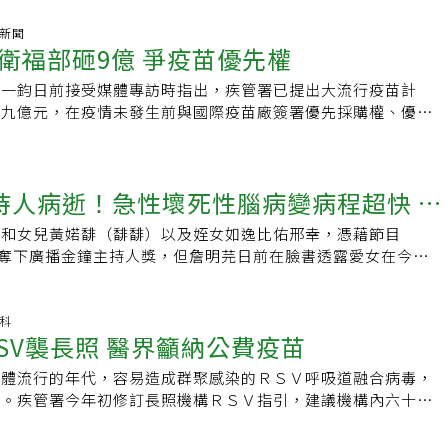
。此外，目前請假或保險等相關事項，也不一定需要新冠確診證
以數理模式分析，預估本周或下周進入流行期，健保門急診就醫
a疫苗。因65歲以上長者仍是併發重症或死亡的高風險族群，提醒65
及免疫功能低下者若感冒後出現喘、胸痛、意識改變或血氧下
長最後會選擇不進行快篩。林氏璧認為，經歷多年疫情後，民眾
。曾淑慧說，當醫院急診收治新冠病毒確診人次比率達疫情流行閾
氣新聞
不全者等3類高風險對象已接種1劑且間隔6個月，應再接種第2
退燒藥硬撐。第三種、日本腦炎病毒台灣目前正值日本腦炎流行
有一定程度的認識，不必因每一次流行都陷入恐慌。新冠病毒未
衛福部砸9億 爭疫苗優先權
入流行期。一旦新冠疫情進入流行期後，約為一個月至一個半月進
保護力。
2026年7月14日公布新增3例確定病例，今年累計5例，雖然低
，並隨著病毒變異反覆出現流行，社會應逐漸從疫情初期的高度
月中旬至下旬達高峰期。疾管署統計，2023年夏季新冠疫情高
病例仍持續散發。黃軒提醒，尤其居住或活動地點鄰近水稻田、
羅一鈞日前接受媒體專訪時指出，疾管署已提出大流行疫苗計
性的風險管理。對健康民眾而言，重點不必放在每一次感染都過
次，2024年12萬人次，2025年5、6月間有7萬多人次，預計今
應加強防蚊，因為少數人可能出現高燒、劇烈頭痛、意識混亂、
有九億元，在疫情未發生前與國際疫苗廠簽署優先採購權、優先
持續關注病毒是否出現導致健康人重症率明顯上升的新變化；至
就診人次約5萬人次。不只台灣，中國大陸、日本、南韓、香港
甚至昏迷，且該病無專一性抗病毒藥物，家中幼童應依時程接種
學院小兒科特聘教授黃立民指出，國際間開始聚焦一百天任務，
病患者等高風險族群，則仍應持續做好疫苗接種及及早接受治療
冠疫情。曾淑慧說，夏季爆發新冠疫情有三大原因，首先接種新
登革熱暑假旅遊、境外移入、颱風豪雨及雨後積水都可能增加傳
三個月內產出疫苗，目前台灣除了與國際藥廠簽署優先採購權
後，中和抗體於2至4周達到高峰，之後逐漸下降，約4至6個月
高燒，伴隨眼窩痛、劇烈頭痛、肌肉關節痛、噁心或皮疹，應主
技術轉移，在地生產」的可能性，以防疫情擊垮台灣競爭力。後
。多數民眾於秋冬接種疫苗或感染，到了隔年夏季，整體免疫保
持人病逝！急性壞死性腦病變病程超快 醫
史。尤其在發燒逐漸下降後，如果反而出現腹痛、持續嘔吐、嗜
苗是國家安全與供應鏈韌性的重要武器。國際組織流行病預防創
中易感族群增加，容易形成疫情。其次，新冠病毒持續演化，這
異常出血，可能是重症警示，必須立刻就醫。面對來勢洶洶的病
Ｉ）觀察，疫苗應在一百天內快速開發才能抑制大流行傳染狀
同程度的免疫逃脫能力，使曾接種疫苗或感染者仍可能再次感
芫和女兒黃婼馡（馡馡）以及姪女如逸比佑邢幸，憑藉節目
警訊
籲，夏天真正需要防範的不只有中暑，更危險的是我們以為「睡
自行生產疫苗的能力成為防疫關鍵。在一一五年中央政府總預算
學校停課，但暑假旅遊、聚會增加與長時間待在空調室內等因
」奪下廣播金鐘主持人獎，但詹明芫日前在臉書透露愛女在今年3
卻忽略了身體正在發出的重症警訊。夏季防病毒，請記住五件
疫苗產業韌性深耕計畫十點一六億元，這也是打造後疫情時代防
人的傳播，有助於病毒傳播。曾淑慧說，新冠疫情高峰主要受到
性壞死性腦病變」離世，年僅7歲，讓她痛心不已。詹明芫在臉
其吃東西前及照顧幼兒後。2不共用餐具、水杯與毛巾。3密閉空
一。羅一鈞日前指出，目前編列約九億元，先與國際疫苗廠簽署
疫力及人群活動等因素影響。65歲以上長者及其他重症高風險
月初反覆高燒兩天，最高溫燒到41度，第二天晚上覺得不妙趕
時戴口罩。4雨後巡查花盆、水桶及排水槽，徹底清除積水。5
先取得權，確保比其他國家在疫情發生時提早取得疫苗，只要立
新新冠疫苗，維持足夠保護力，降低感染後發生重症及死亡風
住院後持續反覆高燒，在這幾天食欲不振，但意識清醒、還能聊
染科
抽搐、意識異常或持續高燒，立即就醫。
能啟動相關計畫。黃立民說，為達成三個月內阻斷疫情傳播，各
RSV襲長照 醫界籲納公費疫苗
自去年10月起，累計136例新冠併發重症本土病例，其中18例
、下床走路。直到第三天下午突然抽搐，趕緊請護理師來看，直
源開發可短期內大量生產的疫苗產業供應鏈，在現有技術中，只
5歲以上長者占72.1%，及具慢性病史者占83.8%為多，
沒多久就插管，最後還是離開了我們⋯」。詹明芫說，急性壞死
速研發出新疫苗。黃立民解釋，ｍＲＮＡ物理性質穩定且一致，
原體流行的年代，容易造成群聚感染的ＲＳＶ呼吸道融合病毒，
本季新冠疫苗。全球近期新冠病毒陽性率上升，除東地中海呈下降
非常快，「在發病前女兒除了高燒，還有一點點的咳嗽，但並沒
列便可製造；傳統蛋白質疫苗則非常「嬌嫩」，若改變一個胺基
論。疾管署今年初修訂長照機構ＲＳＶ指引，建議機構內六十歲
上升趨勢；鄰近國家與地區，如中國、香港、日本、韓國及新加
是咳⋯咳⋯，很像之前她過敏的症狀，在咳嗽的期間去診所看
度、結構與性質就可能完全改變，疫苗製作時間長。ｍＲＮＡ技
尤其是患有慢性疾病者，應經醫師評估後接種疫苗。台灣感染症
球流行變異株以NB.1.8.1為主，其次為JN.1及XFG。疾管署
查出什麼病症，沒想到這場病來的無聲無息。」而女兒離開了，
病毒疫苗，原因在於病毒通常只需針對一個關鍵蛋白即可對抗，
峰義指出，隨著超高齡社會來臨，整體疫苗政策的布局，應以減