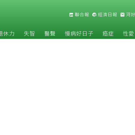
聯合報
經濟日報
河
退休力
失智
醫聲
慢病好日子
癌症
性愛