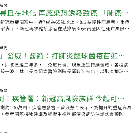
月12日，本季新冠疫苗接種累計約173.2萬人次，65歲以上接種
染源。醫生認為，可能病毒在治療的時候有被殺掉，但引發免疫
，可能需要三種或更多種蛋白質才能產生免疫反應，以現代基因
原體為優先，而ＲＳＶ公費疫苗應該要列入下一波的政策討論。
氣新聞
.97%、第2劑0.51%。國際研究發現，接種當季新冠疫苗，可在
導致多處腦組織水腫、壞死。「急性壞死性腦病變」是怎麼回
異且在地化 再感染恐誘發致癌 「肺癌發
識別病毒與受體結合的關鍵蛋白非常容易，科學家約一周就能找
修訂長照機構ＲＳＶ感染管制指引，明確指出，人類是ＲＳＶ的
提供額外保護，可降低約48%至50%，因新冠病毒至急診或緊
壞死性腦病變」
動疫苗製作，一百天產出疫苗是有可能的。黃立民指出，新冠病
年齡層皆有可能感染，除了常見於兩歲以下的嬰幼兒外，同時也
可降低約53%至55%住院風險。曾淑慧提醒，民眾出入醫療照
zingencephalopathyofchildren,ANEC)或「急性壞死性腦病
新冠重症個案中，近7成為65歲以上、8成為慢性病患者，重症
2倍」
一次，ｍＲＮＡ技術可以跟上變異株速度產出疫苗，而蛋白質疫
染病毒中，僅次於流感病毒之病原體。且感染後無終身免疫，仍
聚集且無法保持適當距離或通風不良場所時，建議自主佩戴口
otizingencephalopathy,ANE）是一種高死亡率的急性腦病變，
專家表示，新冠再次確診患者在感染後30天內全因性死亡風險，
才能跟上更新。實際上，ｍＲＮＡ技術初期研發得突破ｍＲＮＡ
染。指引中強調，機構內服務的對象及人員要勤洗手、不共用餐
或呼吸道症狀建議盡量在家休息，避免不必要外出；另具重症風
燒、嘔吐、快速喪失意識等，即使病人治療後存活，預後也普遍
.29倍；研究更指出，新冠和癌症有風險加乘效應，再感染者肺
被降解，須透過ＬＮＰ脂質奈米顆粒技術將其做成微小的保護
碰觸的器物表面要定期消毒及保持環境通風；另外，目前已有Ｒ
如出現疑似症狀應儘速就醫，可由醫師評估進行快篩或自行使用
嚴重的神經系統後遺症。病毒感染是主要誘發因子此病主要誘發
.2倍，其他癌症風險增加1.5至2倍，建議高風險族群應接種疫
Ａ疫苗技術成熟已能標準化，且生產標準作業流程較易複製。目
抗體可預防感染或降低重症風險，疫苗部份建議，長期照護機構
並經醫師評估可針對具重症風險因子的新冠快篩陽性者開立抗病
染」，病毒感染最常見流感病毒，其他如登革熱病毒、新冠病
。後新冠疫情時代來臨，新冠病毒變異已在地化，由大流行轉為
苗世代
藥廠具備從設計、製造到分裝的生產能力，台灣也由國家成立研
務對象，尤其是罹患慢性肺病、心臟血管疾病、肝臟、腎臟等慢
染後導致嚴重併發症或死亡風險。
」發威！醫籲：打肺炎鏈球菌疫苗如
oV-2病毒、皰疹病毒等皆有可能；基因易感性也有可能。根據疾管
表示，5到7月將有小波疫情。台大公共衛生學院教授陳秀熙表
。不過，黃立民坦言，疫苗產能需耗費鉅資，如何「養活」完整
師評估後可以接種預防感染及重症發生。對感染科醫師而言，Ｒ
研究顯示，兒童感染流感後約有1–2%出現腦炎症狀，然而其最
地生根，演變為與多種呼吸道病毒共存狀態，根據2023年至
題，如在非疾病流行期間生產線的閒置是否引來批評，因此，各
忽的病毒，台灣感染管制學會理事長陳宜君指出，在新冠疫情期
後，即使歷經三年多，「免疫負債」現象還是持續發威，各種病
壞死性腦病變，死亡率可高達30-40%。根據《台灣兒童急診醫
國內夏季有小波疫情恐至超額死亡，主要受影響為高風險族群。陳
相關投資，自建生產線才有可能。黃立民建議，台灣可參考日本
因高規格防疫而消失，但唯獨ＲＳＶ在群體戴口罩的情形下，仍
波接一波！林口長庚紀念醫院副院長邱政洵指出，以肺炎鏈球菌
長庚兒童急診》臉書粉絲專頁吳昌騰醫師撰文指出，目前普遍認為
，新冠病毒會影響腸道微生菌，除了增加肺癌風險約3.2倍外，
過保證採購及減稅等獎勵措施吸引藥廠合作，進行技術轉移或在
播，它的傳播力遠比想像中的嚴重，尤其手部及環境衛生若做得
者、免疫低下族群更容易受侵襲，一旦受感染，早期症狀不一定
宿主免疫反應異常」所引起的「細胞激素風暴」有關，感染後宿
.5至2倍的風險增長，高風險族群若出現疑似症狀，應堅持「要
在疫情發生時，第一時間取得大流行疫苗。至於民眾最擔心的疫
造成群聚感染。ＲＳＶ自然感染後產生的免疫力不完全也不持
期可能只有咳嗽、活動力下降，但病情卻常急轉直下，進展至呼
可能是其主要發病機轉，其次「遺傳因子」也在發病中扮演一定
過快篩確認病因，避免引發成重症。台灣感染症醫學會理事長張
黃立民有信心地說，全球已經施打超過一百卅一億劑的ｍＲＮＡ
無形中蔓延，日前一名癌症患者感染ＲＳＶ住院，調查後才發現
打疫苗、做好防護如同「買保險」一樣重要。邱政洵解釋，目前
氣新聞
怕的是「速度」發燒、嗜睡要警覺吳昌騰指出，ANE腦部病變表
例數較數年前的高峰期下降，但重症病例數仍然可觀。疾管署統
累積龐大數據證明風險並不高，其安全性與蛋白質疫苗相當。目
萬劑！疾管署：新冠高風險族群 今起可
染住院的孫女傳染，陳宜君指出，癌症患者花了很多醫療資源及
病，包括流感病毒、新冠病毒、呼吸道融合病毒（RSV）與肺
、壞死，病情兇險，變化快，早期缺乏特異性表現，呼吸道症狀
全年新冠併發重症本土病例累積1727例，與流感不相上下。其中，
來愈多的ｍＲＮＡ病毒性疫苗上市，包括流感疫苗與ＲＳＶ（呼
得很好，卻因為ＲＳＶ感染住加護病房，這個不起眼的病毒就有
體受到流感、新冠與呼吸道融合病毒（RSV）的感染，病毒會
始症狀常為高燒或超高燒，突然高燒後迅速出現抽搐發作和昏
成為65歲以上長者、8成為慢性病患者，新冠重症患者死亡率高
剩約100萬劑，疾管署發言人曾淑慧今表示，為提升對重症高風
第2劑
疫苗，皆是在安全無疑下上市，民眾無須太擔心副作用問題。
的一根稻草。張峰義指出，國內疫苗政策有先後順序，目前新冠
、抑制免疫功能，而潛伏在體內的肺炎鏈球菌可能因此趁虛而
在首次抽搐發作後即出現，並迅速加重。嚴重者隨病情進展可很
4位新冠重症患者便有1位死亡。張峰義表示，2024年發表的台灣
護，參考國際接種建議及經衛生福利部傳染病防治諮詢會預防接
流感病毒每年都是防疫的最大規模，而肺炎鏈球菌疫苗政策也已
感染，進而導致嚴重肺炎或敗血症。所幸，近年來，民眾雖然對
高壓，進而出現腦疝，甚至腦死。北榮婦女醫學部遺傳優生學科
新冠再次確診患者在感染後30天內的全因性死亡風險，是未再
討論，今起提供65歲以上長者等高風險族群，可接種第2劑公費新
著老年人口增加的情形下，整體疫苗政策的布局，站在公共衛生
覺性有所提升，也逐漸了解預防的重要性。然而，目前實際的預
也曾在《基因醫師張家銘》臉書粉絲專頁撰文指出，急性壞死性
倍。依據疾管署2023年血清抗體調查推估，全國近8成人口曾感染
萬人符合資格可接種。一名中部60多歲女性有高血壓、高血脂、
度，ＲＳＶ公費疫苗應該要列入下一波疫苗政策中。張峰義建
，特別年長者是在施打疫苗的行動上仍待加強。邱政洵強調，政
地方在於它的「速度」。許多家長可能會覺得，孩子發燒、嗜睡
8成民眾具備再次感染的條件，隨著體內抗體濃度隨時間衰退，