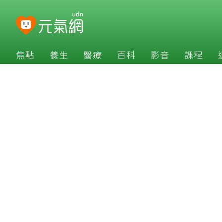
焦點
養生
醫療
百科
影音
課程