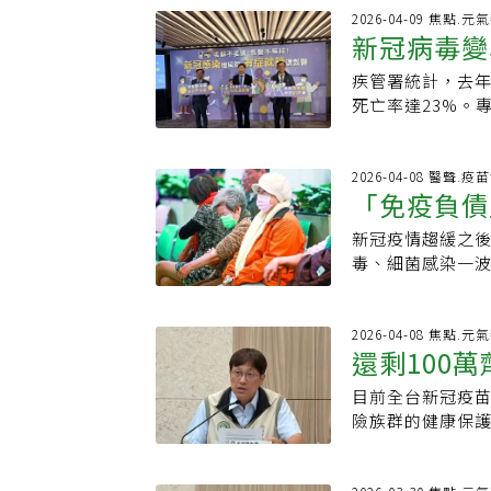
統計，截至今年7
卻也還沒找到感
而細菌結構複雜
少群聚感染的病
2026-04-09 焦點.元
率分別為第1劑20
風暴攻擊大腦，
新冠病毒變
定序技術而言，
疾管署今年一月
既有免疫力基礎上
事？「兒童急性
出序列，就能啟
唯一宿主，所有
急門診就醫風險，
（acutenecroti
疾管署統計，去年
生風險增3.
毒株每半年變異
是老年人常見感
護機構及於人潮
變」acutenecr
死亡率達23%。
苗技術需約一年
有可能會再次感
罩；如出現發燒
常見症狀包括高
是未再次感染者4
進入人體後極易
具、環境中經常
險因子的民眾，
不佳，經常伴有
癌發生風險增加3
殼。目前ｍＲＮ
ＳＶ疫苗及單株
市售家用快篩，
因子為「病毒感
苗，維持保護力
2026-04-08 醫聲.疫
前全球只有少數
六十歲以上之服
毒藥物，降低感
「免疫負債
毒、SARS-C
地方流行，疾管署
發團隊進行研究
性疾病者，經醫
署資料指出，國內
示，新冠病毒已落
生產線是重要課
ＳＶ也非可以輕
新冠疫情趨緩之
「買保險」
嚴重的表現為急性
2025年數據，
界須有共識支持
間很多病原體都
毒、細菌感染一
學教學FB-林口
秀熙說，研究顯示
或韓國政策，透
能在醫院交叉傳
感染為例，年長
此病與「感染後
對其他癌症亦有1
當地設廠，就能
不徹底，是很易
會出現發燒，初
主免疫反應異常
篩不要猜」，透
苗副作用問題，
久，更讓病毒在
吸衰竭，因此施
2026-04-08 焦點.元
角色。ANE最可
峰義說，新冠病
新冠疫苗，至今
還剩100
被也因ＲＳＶ感
最常見的呼吸道疾
現為水腫、出血
計顯示，2025
前，美國已有愈
自己的錢，恢復
炎鏈球菌等。當身
通常較輕微。開
新冠重症個案近7
目前全台新冠疫苗
「免費」打
吸道融合病毒）
可能是壓垮駱駝
破壞呼吸道黏膜
迷；意識不清多
達23%，相當每
險族群的健康保
病毒仍在流行，
入，引發續發性
快發生嚴重顱內
全國性世代研究，
種組ACIP會議
執行多年，但隨
呼吸道疾病的警
主治醫師張家銘
次感染者4.29
冠疫苗，約有75
及感染管控的角
防行動仍有落差
腦病變最可怕的
新冠病毒，意味著