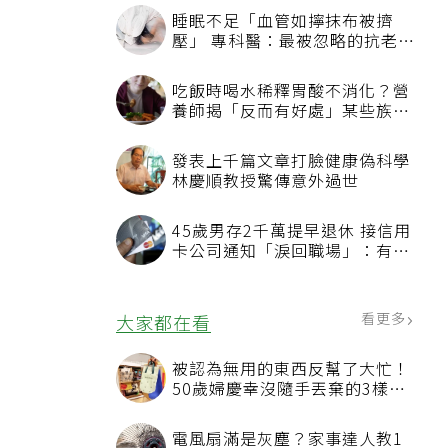
睡眠不足「血管如擰抹布被擠
壓」 專科醫：最被忽略的抗老方
法
吃飯時喝水稀釋胃酸不消化？營
養師揭「反而有好處」某些族群
才要禁
發表上千篇文章打臉健康偽科學
林慶順教授驚傳意外過世
45歲男存2千萬提早退休 接信用
卡公司通知「淚回職場」：有錢
也碰壁
看更多
大家都在看
被認為無用的東西反幫了大忙！
50歲婦慶幸沒隨手丟棄的3樣物
品
電風扇滿是灰塵？家事達人教1