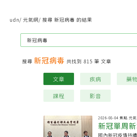
udn
/
元氣網
/
搜尋 新冠病毒 的結果
新冠病毒
搜尋
共找到
815
筆 文章
文章
疾病
藥
課程
影音
2026-08-04 焦點.元
新冠單周新
國內新冠疫情持