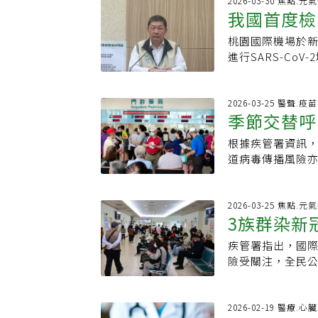
慢性腎病等多重慢
2026-03-30 焦點.元
議，ＲＳＶ疫苗
府已積極引入相
應該是正常的感
我國首度檢
保護力有效期限
月，於3月中旬因
民優先接種，住
提升自身防護力，
過40度且不退•
事長林應然說，台
般病房治療篩檢確
幾乎都是重症，
施打一劑，盼更便
桃園國際機場於
旅遊一周
症狀可能代表免
型、B型）、新冠
周持續在醫院治
一般民眾的醫療
兒童常規接種，
進行SARS-Co
不可逆的損害。
社區傳播，各類
讓新冠高風險族群
不下任何的群聚
苗接種計畫方面，
管署發言人林明誠
下降、運動障礙
季新冠疫情，林應
醒，新冠高風險
照顧者多元，各
疫苗的接種，遠離
形仍在底部沉潛
生病發燒看似平常
群，一旦出現發燒
力。疾管署認定的
為，相關照護的
長者與高風險族
關注該病毒於各
2026-03-25 醫聲.疫
經歷這次後，她也
就醫，有症狀「
上且有免疫不全或
期監測也是感染
季節交替呼
公費疫苗已新增2
10歲女童，屬於
流感疫苗雖然不能
可快速分辨病原
月底接種第二劑。
群聚感染。陳宜
接種便利性。邱
度，由疾管署桃
率，進而避免急
100萬劑，昨起
人次，較前一周上
根據疾管署資訊
黃金期
的分配應該要重
的困難度，讓更
檢驗，驗出BA.3
署》．《台灣急
免疫不全或免疫力
例死亡。去年10
道病毒傳播風險
苗政策又歸疾管
勿等到健康受衝擊
日。經檢疫人員進
診醫學教學FB-
歲以上長者約有7
以65歲以上長者
四月三十日。國
等，希望把防疫
「感染了再治療
TOCC評估後，
全球近期新冠病
變異，傳播力增
健康狀態仍會造
小時內就醫敬告單
港疫情於低點波
內及時用藥，易引
2026-03-25 焦點.元
續併發症。即使看
以NB.1.8.1
3族群染新
占比以XFG最高，
病毒同時流行，
朗就代表無需接
均報告數自1.5
高。依據疾管署監
治療策略。目前，
會更棘手。最後
但變異株資訊只
疾管署指出，國
一周下降10.7%
NB.1.8.1
守護家庭脆弱成
（WHO）評估，
險受關注，全民
2例流重死亡均H
「越來越容易傳
都將受到衝擊。
接種疫苗提高保
皆曾出現新冠疫
感病毒為主，以B
重症可能。三軍總
及家庭醫學科醫
者、肥胖者等高
症狀都很相似，
疫苗對於個人、
症危機。病毒襲要
2026-02-19 醫療.心
斷，而「危險徵