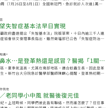
.1成主流株
0周（7月26日至8月1日）全國新冠門、急診就診人次達1萬
周1萬863人增加74.8%，顯示疫情快速擴大。疾管署疫情中心主
周有216人因新冠住院，重症及住院人數同步攀升，高風險族群
宏偉指出，7月28日至8月3日新增62例新冠本土重症及3例死亡
靜芸
望失智症基本法早日實現
月起，國內已累計265例新冠本土重症，其中28人死亡。分析重
歲以上長者占74%，具有慢性病史者占85.3%。其中，高達
呼籲政府盡速提出「失智基本法」院版草案，十日內逾三千人連
患者未接種本季新冠疫苗，顯示疫苗對預防重症仍具有重要保護效
智症協會徐文俊理事長指出，雖然衛福部已公告「失智症防治照
來看，新冠病毒仍持續流行。近期全球陽性率呈現上升趨勢，美
方案3.0」並納入長照3.0專章，但現行模式仍面臨兩大限制：
低點略為回升，東南亞及西太平洋地區則維持高原期。中國、美
源與位階，長照體系無法單獨承擔失智症的多元課題。「失智症
仍持續增加，日本、香港及泰國則已出現單周下降趨勢。目前全
功能是，確立國家責任和跨部會協調架構，並擘畫政策涵蓋範疇
康知識+
以NB.1.8.1、XFG及JN.1為主，病毒持續演化，各國仍密切
鼻水⋯是登革熱還是感冒？醫揭「1關鍵
的承諾，將與現行法制和政策相互補強。唯有提升至法律位階，
傳播情形。除了疫情升溫外，病毒株變化也受到關注。世界衛生
共同責任、永續推動的治理架構。照顧壓力大有如闖「侏羅紀」
將病毒株PQ.16.1.1自原本的NB.1.8.1譜系中獨立列出，代表
地區，夏季氣溫高，尤其在南部地區，適合蚊蟲生長，因此登革
高警覺
仍然保留許多能力的輕度患者；我的先生林芳郁屬於中重度的情
受到國際監測。目前國內近四周流行病毒株也以PQ.16.1.1為
發生。新竹台大分院急診醫學部醫師陳麒心提醒，登革熱初期症
已八年，其中有三年是我一個人獨自奮鬥。很多人問我，那段照
多數上呼吸道感染相似，包括如刀割的喉嚨痛、久咳不癒、流鼻
甚至新冠病毒相似，容易讓民眾誤判；若延誤就醫，嚴重時恐引
麼？對我而言，整個照顧歷程就像走進「侏羅紀公園」。沒有人
，少數患者伴隨腸胃道不適。郭宏偉表示，PQ.16.1.1屬於
，務必提高警覺。近期一名20多歲女性赴國外旅遊返國後，出
妳要成為照顧者了。」也沒有人問過我：「妳有沒有這方面的專
的衍生子代，目前臨床資料仍有限，雖然可能具有一定程度的免疫逃脫
紅點等症狀，因懷疑感染登革熱至新竹台大分院急診就醫，經檢
健康你我他
直接接受了這份工作。整個過程中，我經歷過暴力、迷走、譫妄
／老同學小中風 就醫後復元佳
生組織評估，現有新冠疫苗對於預防重症、住院及死亡仍可提供
例顯示，具有流行地區旅遊史且出現疑似症狀時，應提高警覺，
我來說，就像真的進入「侏羅紀公園」，再從裡面走了回來。老
力，因此民眾無須過度恐慌，符合資格者仍應盡速完成疫苗接
他病毒感染相似，建議及早就醫由醫師評估診斷。登革熱初期症
亡機率增現在回頭看，我當然可說那是一段很值得回憶的歷程；
世紀。上班時候，同學們彼此皆有聯絡，然而誰怎麼了？往往事
師林詠青提醒，目前疫情仍處上升階段，65歲以上長者、慢性
著氣溫升高及降雨頻繁，病媒蚊繁殖速度加快，登革熱防治工作
，我的老師以前常說：「如果有哪一種治療或經驗是你不喜歡
達後，一位熱心服務的同學，特地成立班上的LINE群組，前前