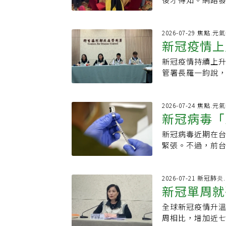
病患者、免疫功
進入重要時期。
的，就把它介紹
後後加入的同學已
全身痠痛等疑似
冒相似，但仍有
有任何一個敵人
任何異樣感受或
症風險。疾管署發
流感與新冠：常
像恐怖片，有血
群組分享，彼此
2026-07-29 焦點.元
177.2萬人次，
然高燒至39～4
新冠疫情上
照顧者。她對我
互相扶持半世紀，
冠疫苗庫存尚約16
現噁心、嘔吐或皮
於有暴力行為的
年新冠病毒肆虐
種，預計8月6日
症警訊有哪些？陳
新冠疫情持續上升
成今年最小
妳。」她回答：
斷是「小中風」
延長至今年9月2
窩痛、牙齦出血
管署長羅一鈞說，
辦？」她說，她
為新冠肺炎疫情
革熱的警訊，應
萬人次相比，該周
機率是30%，4
關心並為之加油
臨床表現，判斷
各年齡層，以上周
法解決的。大家
治療及復健。爾
且出現血小板快
亡，其中，42例
2026-07-24 焦點.元
醫師時，最令我
人無異，且反應靈
新冠病毒「
登革熱主要方法
署防疫醫師林詠青
部外傷病例已經
人為之喝采。
支持性照護為主
病，於去年10月
什麼有這樣的改
新冠病毒近期在
揭病毒未來
議使用普拿疼，應
並到醫院就醫，經
提升位階國家扛
緊張。不過，前
週可恢復，但病
失，失去呼吸、
成立法。讓每位
疫情並不恰當，
道。民眾應積極
肺炎及呼吸衰竭。
些資源、遇到危
覆造成流行，早
液並穿著淺色長
是今年以來年齡
失智者與照顧者
臉書「日本自助旅
2026-07-21 新冠肺
狀，應儘早就醫，
未曾接種。7月下
實，八十歲以上罹
新冠單周就
的方式報導新冠
優活健康網授權
搐、眼睛上吊、
中都有爺爺、奶
『又來』，他根
療，目前已經退燒
全球新冠疫情升溫
流行期
面對的事。讓我
的流行，這種情
個月以上的全國
周相比，增加近
間就可能出現新