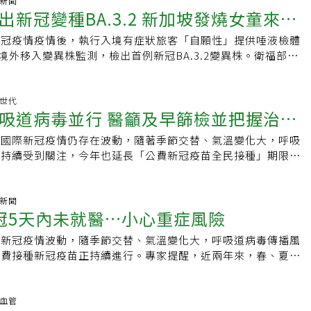
性病史，且需定期洗腎，最近一次接種新冠疫苗是2025年10
氣新聞
接種或許可以比照免疫加強型流感疫苗的方式，讓長照機構的住
關呼吸道疫苗，民眾若符合接種適應症，建議應積極配合施打，
冒症狀，但如果孩子出現以下情況，一定要提高警覺。•發燒超
出新冠變種BA.3.2 新加坡發燒女童來台
持續縮短，二次感染的威脅不容低估。中華民國基層醫療協會理
發燒、呼吸困難和低血氧至急診就醫，X光顯示肺炎並收治於一
民多數是免疫力低落、多重慢性病共病的民眾，一旦感染ＲＳＶ
也守護身邊的人。肺炎鏈球菌公費疫苗推出全新劑型 醫：僅須
精神萎靡、對外界反應變慢•持續嘔吐，甚至無法清醒因為這些
灣社區呼吸道疫情呈多種病原並行的態勢，包括流感病毒（A
診陽性，住院2周後因為呼吸加重轉到加護病房，目前住院約3
多數得在加護病房的治療，健保支付大量醫療費用外，也排擠到
利邱政洵指出，隨著台灣自2015年起已將肺炎鏈球菌疫苗納入
新冠疫情疫情後，執行入境有症狀旅客「自願性」提供唾液檢體
疫風暴正在爆發，一旦錯過黃金治療期，孩子的腦部可能會遭受
病毒、呼吸道細胞融合病毒（RSV）及副流感病毒同時或交替在
療中。防疫醫師林詠青表示，今起，疾管署提供公費新冠疫苗，
資源，在台灣邁入超高齡社會的情形下，再多的醫院病床，都塞
幼兒感染率因此大幅下降，為幼兒健康帶來正面成效。而成人疫
V-2境外移入變異株監測，檢出首例新冠BA.3.2變異株。衛福部疾
即使能夠存活，許多孩子仍可能留下嚴重的神經後遺症，如智能
病毒初期症狀高度相似，單憑臨床表現難以鑑別。面臨可能的夏
可施打第二劑，與前一劑相隔6個月就符合可施打資格，他提
感染，因此，如何阻斷病原體傳染非常重要。另外，由於機構的
目前65歲以上長者及IPD高風險族群亦可接受公費肺炎鏈球菌
說，全球首度監測新冠病毒株BA.3.2為4個月前，但目前流行情
，甚至腦白質萎縮。定期打疫苗降低重症風險詹明芫呼籲父母，
然呼籲65歲以上長者、慢性病患者、肥胖及孕婦等高風險族
族群一旦併發，容易引發重症死亡，呼籲一定要增強自身的防護
地方的機構管理標準差異大，形成感染高風險區域。張峰義也認
感染的威脅。此外，邱政洵也進一步表示，過去，65歲以上年
，競爭能力比不上現有病毒，可說是「非優等生」，但仍將持續
不過的事，還是不能輕忽，如果超過38.5就要提高警覺。而在
、喉嚨痛等呼吸道症狀，應積極於24至48小時內，安排檢測並
高風險對象為，65歲以上長者、55至64歲原住民、滿6個月以
人員可以定期進行三合一篩檢（流感，新冠，ＲＳＶ），進行定
群若要施打肺炎鏈球菌疫苗，須分兩劑施打；然而，自今年起，
類新冠病毒的占比及流行情形。林明誠說，檢出個案為新加坡籍
苗世代
馬上帶兒子去打B型腦膜炎疫苗預防。張家銘也建議，每年接種
要篩不要猜、就醫不等待」，部分醫療院所備有三合一檢測工具
免疫力低下患者。其中65歲以上長者約有75萬人，可於今年4
管制的有效方式，第一線多一些預防篩檢措施，才能防止未來的
吸道病毒並行 醫籲及早篩檢並把握治療
0價結合型疫苗，民眾只需一劑即可產生足夠保護力，大幅提升
境外移入個案，其3月14日搭機來台旅遊，個案因發燒至38.5
100%防止感染，但可以降低重症風險，減少免疫風暴發生的機
，健保也有給付重症高風險族群篩檢。目前公費新冠疫苗剩餘約
國內新冠疫情目前處低點波動，第13周新冠門急診就診計904
君及張峰義都認為，台灣人口老化速度很快，政府在政策資源上
政洵指出，政策朝向「一劑化」的方向調整，正是為了減低接種
機檢疫站攔檢，且自願提供唾液檢體篩檢，經送疾管署研檢中心
性壞死性腦病變這類致命性腦病變。【資料來源】．《疾管
疾管署也提供65歲以上長者、55至64歲原住民、滿6個月以上且有
升4.9%；上周新增2例新冠併發重症本土病例，無新增本土病
，國際新冠疫情仍存在波動，隨著季節交替、氣溫變化大，呼吸
新思考，以長期機構為例，主管機關是長照司，但感染管制及疫
多長者及高風險族群可以獲得保護。接種疫苗如同「買保險」！
.2。該女童入境前14天皆在新加坡，來台旅遊為3月14日至20
診醫學會》．《基因醫師張家銘》臉書粉絲專頁．《台灣兒童急
低下患者，再增加接種1劑新冠疫苗，2劑間隔180天；其中65
月起累計79例新冠併發重症本土病例，其中10例死亡，重症病例
亦持續受到關注，今年也延長「公費新冠疫苗全民接種」期限至
署，衛福部應該召集相關部門進行討論，包括人力、物資、經費
才後悔 邱政洵認為，面對肺炎鏈球菌的威脅，民眾不應抱持
階詢問，個案近12個月內未接種新冠疫苗。林明誠說，經
林口長庚兒童急診》臉書粉絲專頁
5萬人，可於今年4月底接種第2劑。
占72%及具慢性病史者占81%為多，92%未接種本季新冠疫苗。
內專家提醒，近兩年來，春、夏季皆出現新冠疫情，病毒株持續
環境改善好，才能因應未來疫情的再度發生。
就好」的心態，因為即便感染後經藥物治療康復，對年長者整體
執行登革熱血清採檢及新冠病毒唾液自願採檢，同時開立入境24
毒陽性率呈下降趨勢，惟東地中海地區明顯增加；鄰近中國、香
強，若是高齡長者、慢病患者、肥胖者等高風險族群，沒有五天
成嚴重衝擊，包括加速老化、使原有心血管疾病或癌症惡化等後
，個案已於3月20日離境。另，日本新冠整體疫情下降，變異株
動，日本疫情下降，另加拿大疫情也下降。全球目前流行變異株
發重症危機，若再加上流感，呼吸道融合病毒（RSV）等多種
氣新聞
似健康的70歲長者，免疫系統同樣會隨年齡老化，並非身體硬
為多，若單看沖繩縣，近四周疫情上升1.2倍，第9周至第12周定醫平
冠5天內未就醫…小心重症風險
鄰近國家地區如中國大陸、香港、日本則以NB.1.8.1占比為
臨床診斷將變得更加複雜，也須針對不同的感染，擬定相對應的
種疫苗。接種疫苗就像「買保險」，若等到生病才後悔，情況就
6上升至3.47。沖繩最近一周是全國第二高的縣，僅次於岩手縣，
測資料顯示，第13周類流感門急診就診計8萬8740人次，較前
在全球，新冠病毒流行變異株以XFG占多數，在日、韓，以
，邱政洵強調，接種疫苗的意義不僅在於保護自身健康，更在於
有全國的，並沒有個別地區的資訊。林明誠說，依世界衛生組織
際新冠疫情波動，隨季節交替、氣溫變化大，呼吸道病毒傳播風
；另上周新增5例流感併發重症1例H1N1、2例H3N2、2例B型及
變異株為主。台北榮總感染科主任陳昕白解釋，新冠病毒的演化雖是
員，一旦家中有人發生嚴重感染，整個家庭的照顧負擔、生產力
目前疫苗對BA.3.2仍具重症保護力，呼籲新冠重症高風險族群，
公費接種新冠疫苗正持續進行。專家提醒，近兩年來，春、夏季
3N2。實驗室監測資料顯示，目前社區中流行呼吸道病原體以流
播」，但並非所有感染者都是輕症，高風險族群感染後仍存在急
對於尚未列入公費接種範圍的其他族群，也建議可與感染科醫師
護力還是最有效預防重症的方法。
情，由於新冠病毒株持續變異，傳播力增強，高齡者、慢病患
型為主。
醫院感染科主任林德宇指出，無論是新冠、流感或RSV，初期
師進行「醫病共享決策」，評估是否自費接種，整體而言，接種
風險族群一旦感染，未在五天內及時使用抗病毒藥物，易引發重
可能引起咳嗽、流鼻水、肌肉痠痛、全身疲累，民眾很難自行判
家庭與整體社區都能產生一定的防護效果，當疾病來襲，不會措
害 壯年也恐併發症專家指出，新冠再加上流感，呼吸道融合病
臟血管
兆」包括呼吸喘、胸悶胸痛、畏光或意識改變等。即便正值壯