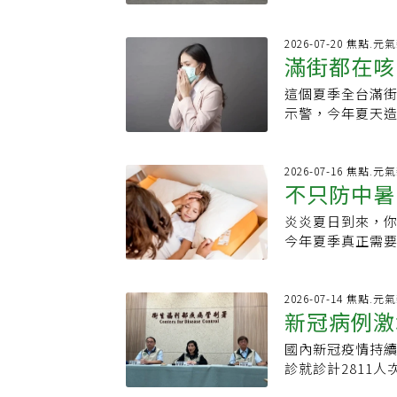
65歲以上長者、
行期，國內流行變異
不會離開我們了
隔6個月(180
冠併發重症本土病
病毒正在逐漸「
險。
罹病後重症死亡機
2026-07-20 焦點.元
上，常見的感冒病
滿街都在咳
就診人次，因新冠
症對於新冠疫苗的
診人次上升66.
的早已轉向預防
這個夏季全台滿
週快就醫
式進入「流行期
無法阻擋新病毒
示警，今年夏天
情也呈上升趨勢
仍保有一定程度
行。首當其衝的
爆發，疾管署已
表示，目前已很
痛、咳嗽、發燒等
藥物倍拉維尚有11
未來出現新的新
數據顯示，新冠急
2026-07-16 焦點.元
注射用的瑞德西韋
不只防中暑
症，才代表過去
就診共達2,81
計去年10月至今
止，我們顯然沒
始擔心A型流感是
例以65歲以上長
炎炎夏日到來，
重症警訊快
屬於新冠重症高
夏季依然可能持
打本季新冠疫苗
今年夏季真正需
重症保護力，可
除了新冠與A流外
嚨痛、咳嗽、鼻
呼籲大眾千萬不
的新冠疫苗。此
毒、副流感病毒，
暫時性嗅覺或味覺
動，長輩感冒後
合公費抗病毒藥物
除了病毒肆虐，
主。全球陽性率
通感冒。第一種
2026-07-14 焦點.元
家長卻已不再恐
內外造成的劇烈
新冠病例激
持平趨勢；鄰近
兒園、托嬰中心
病毒、A型流感與
咳嗽。黃軒特別提
目前全球流行變異株以
佳、意識不清、
情初期平淡許多
高燒、呼吸困難
國內新冠疫情持續
入流行期
JN.1占15.4
快，都可能是重症
檢過程不舒服，
通感冒看待，應
診就診計2811人
173.5萬人次，6
症病例，家長必
式可能沒有太大
疫苗並作快篩。
本土病例，無新增
歲以上者可擇一廠
聞。疾管署於20