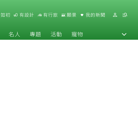
好如初
有設計
有行旅
願景
我的新聞
名人
專題
活動
寵物