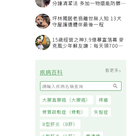
分鐘清潔法 多加一物還能防髒汙
附著
坪林獨居老翁離世無人知 13犬
守屋護遺體伴最後一程
15歲經營之神3.9億暴富落幕 麥
克風少年蘇友謙：每天領700元
過日子
看更多
疾病百科
大腸直腸癌（大腸癌）
痔瘡
骨質疏鬆症（骨鬆）
失智症
B型肝炎（B肝）