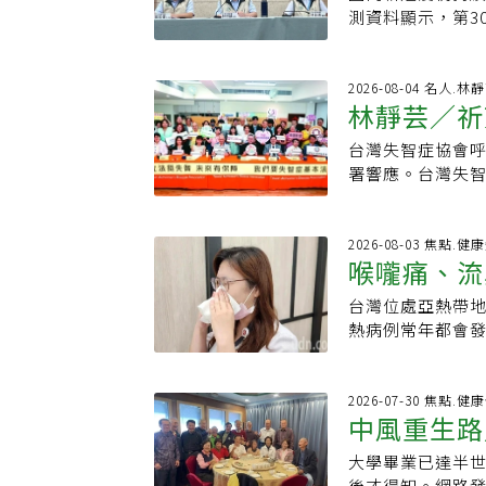
PQ.16.1
測資料顯示，第3
8990人，較前一
任郭宏偉表示，上
不可掉以輕心。郭
2026-08-04 名人.林
林靜芸／祈
個案。自去年10
症個案發現，65
台灣失智症協會
89.1%的重症
署響應。台灣失
果。從全球疫情
護政策綱領暨行動
洲與歐洲疫情自
行政計畫缺乏法
國以及英國疫情
基本法」最大的
2026-08-03 焦點.健
球主要流行病毒株仍
喉嚨痛、流
與定期更新檢討
監測新興變異株
才能建立跨部會
組織自7月27日起，
台灣位處亞熱帶
差異」要提
失智症有一半是
此一新興變異株已
熱病例常年都會
況。我照顧先生
主，臨床症狀與
狀與感冒、流感
顧經驗究竟像什
水、發燒及疲倦等
發出血或器官衰竭
事先通知我：「
NB.1.8.1
現喉嚨痛及雙腳
2026-07-30 焦點.
長？」我就這樣
中風重生路
能力，但世界衛
驗後確診。該病
等各種情況，對
相當程度的保護
因初期表現與其
老照顧憂鬱、死
大學畢業已達半
種。疾管署防疫醫
狀與感冒相似隨
但身為外科醫師
後才得知。網路發