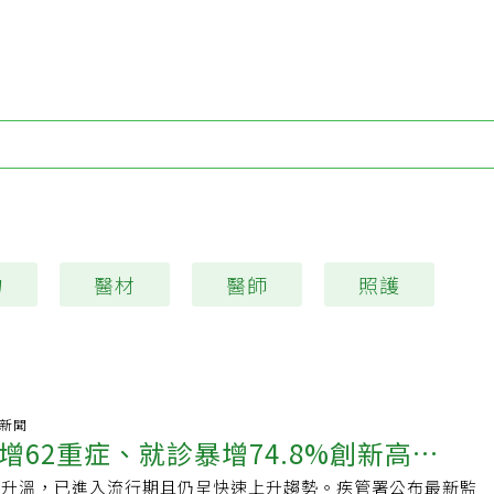
Type 1 or more characters for results.
物
醫材
醫師
照護
氣新聞
增62重症、就診暴增74.8%創新高
續升溫，已進入流行期且仍呈快速上升趨勢。疾管署公布最新監