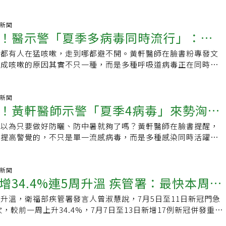
55歲以上原住民及免疫不全者等3類高風險對象如已接種1劑且間
株以NB.1.8.1為主。自去年十月至今，累計通報有161例新
，他會跟著我們很久。」林氏璧表示，從目前的發展來看，新冠
天)，請盡速接種第2劑，再提升保護力，有效降低重症或死亡發生風
例，其中23例死亡，呼籲高風險對象，應盡速接種疫苗，降低
流感化」，再經過更長時間後，甚至可能走向「感冒化」。事實
率。根據疾管署監測資料顯示，統計7月12日到18日的門急診
氣新聞
毒中，本來就包含冠狀病毒。Omicron後接種疫苗主要為防重
！醫示警「夏季多病毒同時流行」：逾3
就診多達4766人次，如果與前一周相比，即7月5日到11日，就
作用，林氏璧指出，進入Omicron年代後，接種疫苗的主要目
5％，顯示國內新冠疫情已持續第六周升溫，且達到流行閥值，正
重症，而不是完全防止感染。他表示，雖然先前接種的疫苗可能
街都有人在猛咳嗽，走到哪都避不開。黃軒醫師在臉書粉專發文
」。疾管署發言人曾淑慧表示，全球新冠疫情升溫，國內新冠疫
株感染，但健康人士在經歷數次自然感染及疫苗接種後，體內應
造成咳嗽的原因其實不只一種，而是多種呼吸道病毒正在同時流
，加上適逢暑假期間，人與人接觸的頻率大增，為防範新冠疫情
的防重症免疫記憶。至於這種免疫保護力可以維持多久，林氏璧
就是新冠病毒，近期確診個案仍持續增加，部分患者會出現喉嚨
儲備足夠抗病毒藥物與新冠疫苗進行防疫整備，公費口服抗病毒
難透過研究明確回答。不過，也可以從實際情況反向觀察，如果
主要症狀，但也有部分的人僅僅持續性乾咳。根據CDC的報告
.3萬人份，第二線藥物舒冠效（Xocova錠）1.8萬人份，以及
冠變異株，導致原本健康、沒有慢性病的人出現較高比例的重
診的就診人次已連續5週呈現增加趨勢，7月5日至11日期間，
氣新聞
也有庫存15.5萬劑。曾淑慧表示，新冠疫情絕對不容小覷，統
！黃軒醫師示警「夏季4病毒」來勢洶洶
幾年建立的防重症免疫力可能對新病毒株失去效果。「而目前為
1人次，較前一週大幅增加了34.4%。在疫情升溫之際，許多人也開
，通報新冠併發重症本土病例達161例，其中23例死亡；重症病
有看到這樣的現象。」林氏璧說。不過，老年人及慢性病患者仍
不是也來了。黃軒直言雖然流感的高峰期多數落在秋冬季節，但
者及具有慢性病史者為最大宗，且92.5％的重症病例，並沒有施
你以為只要做好防曬、防中暑就夠了嗎？黃軒醫師在臉書提醒，
就醫
風險族群，不能因此掉以輕心。林氏璧指出，這些族群的疫苗防
續出現散發病例，尤其在人潮密集、旅遊增加時仍會持續傳播。
。感染新冠病毒後的臨床表現，多以上呼吸道症狀為主，包括喉
要提高警覺的，不只是單一流感病毒，而是多種感染同時活躍，
能在接種半年以上後逐漸下降，因此仍建議持續接種最新病毒株
，近期門診中常見造成大眾咳嗽的原因，還包括鼻病毒、腺病
塞、流鼻水、發燒、疲倦、頭痛及肌肉痠痛等，極少數個案出現
要以為一切都只是感冒。他特別指出遇到孩子突然嗜睡、手腳抽
外，高風險族群一旦感染新冠病毒，也應盡早就醫，評估是否符
以及人類間質肺炎病毒（hMPV）等其他多種呼吸道病毒感染。
喪失與遲鈍。疾管署指出，近4周本土病例變異株以NB.1.8.1為
愈來愈喘，或是旅遊回來高燒、全身痠痛，都千萬別急著當成普
的使用條件，以降低重症風險。新冠、A型流感、腸病毒都不少
夏天許多環境因素也是引發咳不停的元兇，包含夏天的冷氣、室
近期微升，除西太平洋區署呈上升趨勢外，其餘各區署呈下降或
、腸病毒最怕錯過孩子的重症警訊。黃軒表示，腸病毒常見於幼
氣新聞
慌林氏璧也分享妻子近期觀察到的兒科門診情況，表示最近新冠
溫差、空氣污染問題、過敏原的增加，或者是病毒感染後引發的
增34.4%連5周升溫 疾管署：最快本周進
國家地區如中國大陸、香港、日本及南韓的新冠疫情皆上升；而
及家庭群聚，少數可能快速惡化。若幼兒出現明顯嗜睡、精神不
腸病毒病例都不少，但多數家長面對新冠病毒時，態度已經比疫
醒，如果發現自己或家人咳嗽的症狀已經超過3週，並且伴隨著
NB.1.8.1為主，占58.76％，其次為XFG，占19.07％及
持續嘔吐、睡覺時突然驚嚇或肌肉抽動、呼吸急促、心跳異常加
。他表示，當醫師詢問家長是否要進行快篩時，不少人會認為採
、胸痛、咳血或者是血氧下降等危險徵兆，就絕對不要只當作普
升溫，衛福部疾管署發言人曾淑慧說，7月5日至11日新冠門急
6％。疾管署指出，截至今年7月20日，本季新冠疫苗接種累計約
前兆。疾病管制署於2026年7月仍通報新增腸病毒感染併發重
也理解即使確診，若不符合公費抗病毒藥物的使用條件，治療方
該要盡快就醫檢查。他在文末呼籲大家務必戴口罩、勤洗手、打
次，較前一周上升34.4%，7月7日至13日新增17例新冠併發重症
5歲以上長者接種率分別為第1劑20.98%、第2劑0.53%。如滿12
須持續注意。第二種、新冠病毒它沒有消失，只是不再每天上新
差異，基本上就是請假在家休息，針對症狀進行治療，依靠自身
本土死亡病例。新冠疫情已連續5周出現上升趨勢，目前疫情仍
牌儘快接種，而滿6個月以上至11歲兒童則依核准適應症，僅限
26年6月30日指出，國內外新冠疫情均呈上升趨勢，高齡者、慢