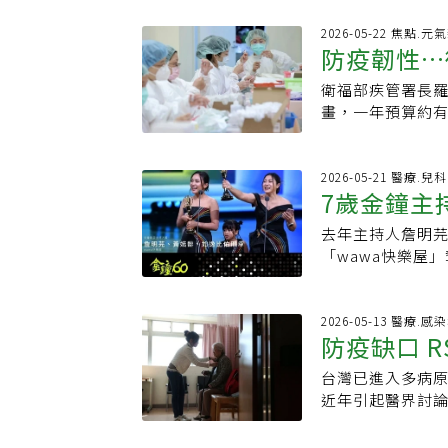
免疫力逐漸康復
在低點震盪，但
接種Modern
性病患者、孕婦
明，因此部分家
恐達5000人次
2026-05-22 焦點.元
歲以上長者及免疫
降，絕不能只靠
對新冠病毒應已
防疫韌性…
值0.3%，即進
劑，以增強自我
高峰期，疾管署於
來仍會持續存在
入高峰期，預計8
於近年同期，但
衛福部疾管署長
恐慌，轉向更理
峰期感染達20萬人
豬舍及鴿舍者，
畫，一年預算約
度恐慌，而是應
年夏季新冠高峰期
抽搐、肢體無力
取得權。台大醫
於高齡者及慢性
也都出現夏季新
疫苗。第四種、
意指在疫情發生
等防重症措施。
冠疫苗或自然感染
播風險。若突然
外，也應考量「
2026-05-21 醫療.兒科
保護力明顯減弱
7歲金鐘主
動告知近期旅遊
疫情時代下，疫
護力降低，社區
睡、呼吸困難或
新聯盟（ＣＥＰ
些變異株具有不
去年主持人詹明
揭免疫風暴
毒，黃軒醫師呼
況，而各國有無
染。最後，雖然
「wawa快樂屋
一覺就會好」，
中，已編列國家
素，均增加人與
月因確診「兒童急
事：1勤洗手，尤
疫重要的根基之
病毒變異、族群免
書提到，女兒在三
間保持通風，生病
優先採購權、優
族群，應接種最
緊送到急診，「
2026-05-13 醫療.感
出現呼吸困難、
法院通過審查就
防疫缺口 
險。曾淑慧指出，
天說笑、看卡通
界投入相當多資
死亡，重症病例以6
接被推進ICU，
有ｍＲＮＡ能快
台灣已進入多病
94.9%未接種
性腦病變的病程
只要替換病毒序
近年引起醫界討
趨勢，其餘皆呈
有咳得很兇，只
酸，整體的溶解
以上服務對象，
坡疫情上升。目前全
過，醫生也沒有
術目前僅應用於
醫學會理事長張