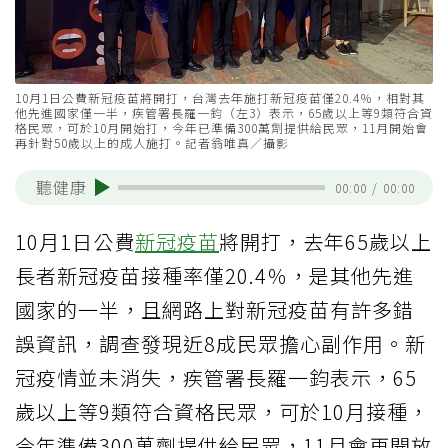
10月1日公費新冠疫苗將開打，台灣去年施打新冠疫苗僅20.4％，相對其
他先進國家僅一半，疾管署長羅一鈞（左3）表示，65歲以上等9類符合資
格民眾，可於10月開始打，今年已準備300萬劑提供給民眾，11月開始會
再針對50歲以上的成人施打。記者翁唯真／攝影
聽健康
00:00
/
00:00
10月1日公費
新冠疫苗
將開打，去年65歲以上
長者新冠疫苗接種率僅20.4％，是其他先進
國家的一半，且網路上對新冠疫苗有許多錯
誤資訊，調查發現近8成民眾擔心副作用。新
冠疫情並未消失，疾管署長羅一鈞表示，65
歲以上等9類符合資格民眾，可於10月接種，
今年準備300萬劑提供給民眾，11月會再開放