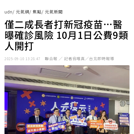
udn
/
元氣網
/
焦點
/
元氣新聞
僅二成長者打新冠疫苗…醫
曝確診風險 10月1日公費9類
人開打
聯合報 ／ 記者翁唯真／台北即時報導
2025-09-10 13:28:47