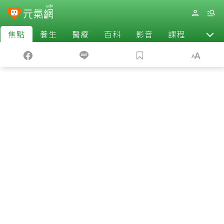
焦點
養生
醫療
百科
影音
課程
退休