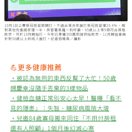
10月1日公費新冠疫苗將開打，不過台灣去年施打新冠疫苗僅20.4％，相
對其他先進國家僅一半，疾管署長羅一鈞呼籲，65歲以上等9類符合資格
民眾，可於10月開始打，今年已準備300萬劑提供給民眾，11月開始會再
針對50歲以上的成人施打。記者翁唯真／攝影
💪更多健康推薦
‧被認為無用的東西反幫了大忙！50歲
婦慶幸沒隨手丟棄的3樣物品
‧健檢血糖正常別安心太早！醫曝「看不
見的隱患」：失智、糖尿病風險大增
‧兒邀84歲寡母搬來同住「不用付房租
還有人照顧」1個月後幻滅心寒