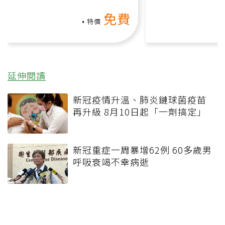
動、增肌、互動元素，0基
氧」高壓族在家
免費
礎也能做！
負擔
特價
延伸閱讀
新冠疫情升溫、肺炎鏈球菌疫苗
再升級 8月10日起「一劑搞定」
新冠重症一周暴增62例 60多歲男
呼吸衰竭不幸病逝