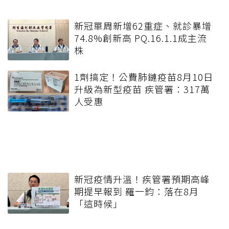
新冠單周新增62重症、就診暴增
74.8%創新高 PQ.16.1.1成主流
株
1劑搞定！公費肺鏈疫苗8月10日
升級為新型疫苗 疾管署：317萬
人受惠
新冠疫情升溫！疾管署預期高峰
期提早報到 羅一鈞：落在8月
「這時候」