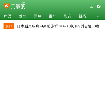
焦點
養生
醫療
百科
影音
課程
退休
日本腦炎威脅中高齡族群 今年10例有9例皆逾50歲
快訊