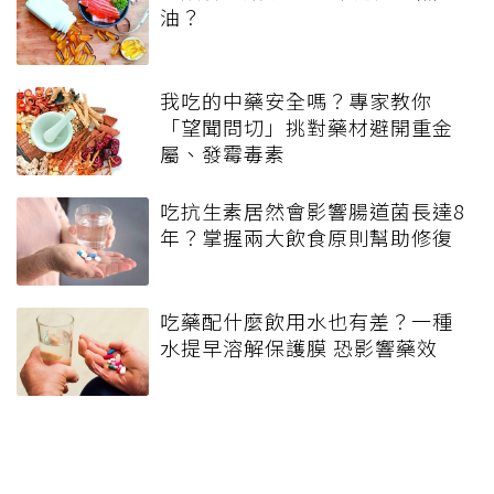
油？
我吃的中藥安全嗎？專家教你
「望聞問切」挑對藥材避開重金
屬、發霉毒素
吃抗生素居然會影響腸道菌長達8
年？掌握兩大飲食原則幫助修復
吃藥配什麼飲用水也有差？一種
水提早溶解保護膜 恐影響藥效