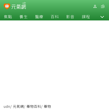
焦點
養生
醫療
百科
影音
課程
退休
udn
/
元氣網
/
藥物百科
/
藥物