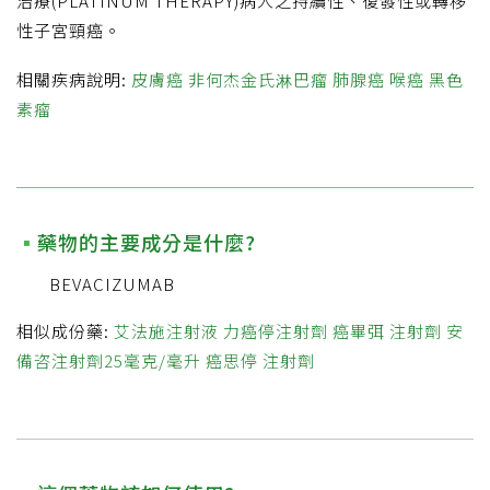
治療(PLATINUM THERAPY)病人之持續性、復發性或轉移
性子宮頸癌。
相關疾病說明:
皮膚癌
非何杰金氏淋巴瘤
肺腺癌
喉癌
黑色
素瘤
藥物的主要成分是什麼?
BEVACIZUMAB
相似成份藥:
艾法施注射液
力癌停注射劑
癌畢弭 注射劑
安
備咨注射劑25毫克/毫升
癌思停 注射劑