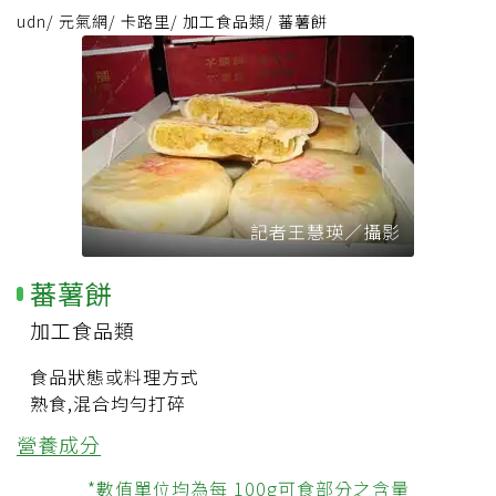
udn
/
元氣網
/
卡路里
/
加工食品類
/
蕃薯餅
記者王慧瑛／攝影
蕃薯餅
加工食品類
食品狀態或料理方式
熟食,混合均勻打碎
營養成分
*數值單位均為每 100g可食部分之含量