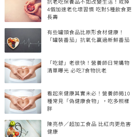
抗老吃保養品不如改變生活！戒掉
4個加速老化壞習慣 吃對5種飲食更
長壽
有些罐頭食品比原形食材健康！
「罐裝番茄」抗氧化贏過新鮮番茄
「吃錯」老很快！營養師日常購物
清單曝光 必吃7食物抗老
看起來健康其實未必！營養師揭10
種常見「偽健康食物」，吃多照樣
胖
陳亮恭／超加工食品 比紅肉更危害
健康