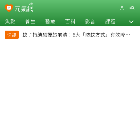
焦點
養生
醫療
百科
影音
課程
退休
蚊子持續騷擾超崩潰！6大「防蚊方式」有效降低被
快訊
叮機率