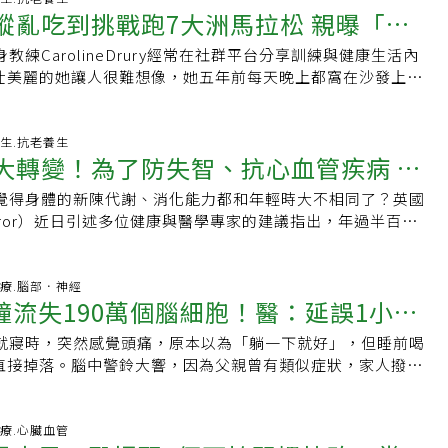
縱亂吃到挑戰跑7大洲馬拉松 親曝「每
的營養成分中含有約34～40%的蛋白質，為所有植物性食物
，也是素食者蛋白質來源的主要供給者；黃豆常被拿來製造各
教練CarolineDrury經常在社群平台分享訓練與健康生活內
些事」
皮、豆漿、豆花、豆乾、素雞、百頁、凍豆腐等食品。她提
壯美麗的她讓人很難想像，她五年前每天晚上都窩在沙發上吃
豆不能生吃，因其含有胰蛋白酶抑制劑，需加熱烹煮才會被分
自己生活的各種放縱找藉口，直到40歲那年新冠疫情爆發，她
化酵素的分泌。市售8種豆腐並非皆適用減肥宋宛蓁警告，並非
情都失控時，照顧好自己的身體是唯一可以控制的事情。「八
肥，若民眾想靠吃豆腐減肥，卻沒有先了解豆腐減肥法需要注
生當時Caroline參加一項為期八週的線上健身挑戰，每週進
-07-28 06:54:33 養生.抗老養生
了體重卻賠了健康。她建議，應謹慎選擇豆腐的種類，留意成
質大轉變！為了防失智、抗心血管疾病 應
5分鐘的全身徒手訓練，並利用枕頭或掃帚等家中物品來增加阻力
出常見的豆腐種類來說明：．板豆腐：含有相對豐富的鈣質及
好上手的方式讓她很快將運動融入日常生活中。除了運動之
選。．凍豆腐：是板豆腐去水處理的一種方式，因去水重量較
否覺得身體的新陳代謝、消化能力都和年輕時大不相同了？英國
物
e還徹底改變了飲食習慣。她不再像過去一樣採取極端但無法持之以
下，較板豆腐份量多，常有熱量較高的誤解，其實兩者營養成
irror）近日引述多位健康與醫學專家的建議指出，年過半百後，
是專注培養可以長期堅持的飲食習慣。搭配為期八週的健身挑
是很好的選擇。．嫩豆腐（絹豆腐）：雖然熱量較低，但其鈣
營養需求會發生巨大變化。如果不跟著調整飲食習慣，可能會
然、少加工的食物，漸漸不再依賴外食、冷凍食品和零食，而
相對較低，且容易在加工過程添入過多調味，而導致含鈉過
危機。為了預防失智症、心血管疾病與癌症，專家點名了以下9
含蛋白質、蔬果、全穀物和健康脂肪的餐點。八週後的結果令
在製作過程中會加入較多油質及澱粉，雖然美味但熱量也相當
的食物，建議50歲以上的民眾應盡量減少攝取，甚至完全戒
6-07-23 05:39:10 醫療.腦部．神經
ine不但減掉了多餘的體重，全身肌肉也變得結實，而且感覺一整
鐘流失190萬個腦細胞！醫：延誤1小
需求的人少吃，否則易攝取過多熱量及油脂。．魚豆腐：其實
的「飲食黑名單」1.油炸食物炸物雖然口感酥脆誘人，但往往
重要的是，她享受整個過程，不需要節食挨餓，也不用勉強自
物製成，不是真正的豆腐，含鈉量極高。．芙蓉豆腐：主要為
反式脂肪，對心血管負擔極大。專家建議，為了心臟健康和控
。為七天內跑完七大洲做準備由於每週都能看到穩定的進步，
日就寢時，突然感覺頭痛，原本以為「躺一下就好」，但睡前喝
3.6年
等原料製成，完全不含黃豆，吃下肚反而容易攝取過多的
方式改為烘烤、清蒸或水煮。2.超加工食品如冷凍披薩、裹粉
然而然有動力繼續維持健康的生活方式，她仍舊進行肌力訓練，並堅
直接掉落。腦中警鈴大響，因為父親曾有類似症狀，家人撥打
雖然含有黃豆和雞蛋，看似營養較豐富，但加工過程添加許多
。這些食品含有大量的鹽、糖和飽和脂肪，卻幾乎沒有營養價
並且她開始嘗試跑走、跑步，藉此呼吸新鮮空氣，放鬆身心。
近的雙和醫院，果斷簽下注射溶栓同意書，沒有耽誤治療，術後恢
建議經常攝取。．杏仁豆腐：常被當作甜品食用，但它其實不
攝取過多超加工食品會加速記憶力衰退，並大幅增加罹患失智
甚至開始參加半程馬拉松和全程馬拉松，2025年她決定參加世
順利回到職場。拖延治療腦神經加速壞死台灣腦中風學會理事
由杏仁、奶粉、糖等製成，蛋白質含量極低，應適量食用。此
緻糖與精緻澱粉白麵包、白麵條和白飯在加工過程中流失了膳食
在七天內於七大洲完成七個馬拉松。她相信只要準備充分，一
民眾常輕忽單側手腳麻木無力、突然走路不穩、說話不清楚、
-07-23 01:24:23 醫療.心臟血管
豐富且多樣化，許多人在減肥過程中，會選擇不同的豆類加工
易導致血糖快速飆升。建議將主食替換為糙米、燕麥等全穀