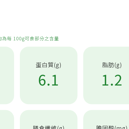
均為每 100g可食部分之含量
蛋白質(g)
脂肪(g)
7
6.1
1.2
膳食纖維(g)
膽固醇(mg)