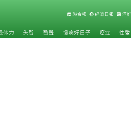
聯合報
經濟日報
河
退休力
失智
醫聲
慢病好日子
癌症
性愛