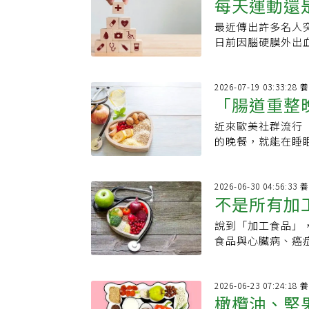
每天運動還
切皆有可能，對於
突發性視力模糊的
製品，如豆皮、素
物，並在飲食中加
將在2026年11月
阻塞或破裂，每分
減少油炸過的加工
食品與汽水充滿了
最近傳出許多名人
5種食物維
私人教練和跑步教
的永久性壞死。台
更美味，但卻添加
酸甘油脂指數至關
日前因腦硬膜外出
也是提升跑步表現的
國人十大死因第4
影響許多素食者體
還添加了化學防腐
急性心肌梗塞送醫
能針對跑步的「單
分鐘接受治療，患
少民眾認為黃豆及黃
只要吃一小根熱狗，
利，現在是愈來愈
習，以強化身體兩
相當於正常老化3
容易造成罹患乳癌
長，大腦細胞對酒
悄提高風險。心臟
2026
行一些核心訓練，例
療可重拾健康中風
豆及其製品，不用
「腸道重整
護腦部與肝臟功能
食與生活做起，就
重視身體修復。包
風治療持續進步，
充劑中攝取，應當
凶。研究發現，每
風是年紀大才需要
和關節酸痛。最重
適合接受靜脈溶栓
近來歐美社群流行「腸
置腸道但做
示，黃豆製品中的
壓藥。建議善用大
風與高血壓、糖尿
規律的作息時間，
栓治療，有機會大
的晚餐，就能在睡
適，緩解潮熱、盜
牛、羊等紅肉雖然
子。想遠離中風，
睡眠不足會影響訓
國內中風溶栓治療
提升精神。不過，
的危險性；茹素者
議將紅肉視為「偶
些可能都是你每天
一。將注意力從目標
物，再持續點滴輸
胃感受，但想靠單
樣豆類製品中，攝
蛋白（如豆腐）為
整天久坐每天運動
切，這反而讓過程
脈取栓時機。陳龍
實可能改善隔日腸胃狀
2026
緩解宋宛蓁指出，
體重增加和代謝問
運動習慣，如果一
慣」和「微小的進
不是所有加
藥，可望縮短急救
常見組合包括鮭魚
及豆類中的寡糖較
麥奶等植物性替代
坐可能影響血液循
是一件她每天引此
及台灣最新中風治
與泡菜，或鷹嘴豆
水、徹底煮熟、催
物，那我們該吃什
議每坐30至60
說到「加工食品」
的加工食品
的關鍵，長期自律
療。」陳龍說，傳
國普渡全球大學營養
改善脹氣不適，宋
第一，多吃天然原
動量。2.認為「
食品與心臟病、癌
豐富的早餐，你也
護需全程監控，病
健康飲食習慣，包
助消脹、止嘔、緩
為主，補足抗氧化
康，但近年研究顯
裡，人們餐桌上離
起吃垃圾食物，會
轉向「推注」，有
材，而非靠一餐讓
側凹陷）往下四橫
或適量攝取酪梨，
險。醫師提醒，若
對身體有害。加工食
健康的生活模式就
溶栓藥物大幅進步
相，但若平時飲食
示，想達到健康有
鯖魚，這些魚類富含
也應盡量減量，避
KatieMurr
2026
資料庫統計，約76
可能感受到一些短
擇營養較高的板豆
鍵。最後，善用抗
橄欖油、堅
鈉攝取過量。速食
將食物大致分為四
餘患者還須經過影
及減少消化不適或