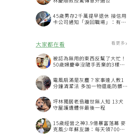
林慶順教授驚傳意外過世
45歲男存2千萬提早退休 接信用
卡公司通知「淚回職場」：有錢
也碰壁
看更多
大家都在看
被認為無用的東西反幫了大忙！
50歲婦慶幸沒隨手丟棄的3樣物
品
電風扇滿是灰塵？家事達人教1
分鐘清潔法 多加一物還能防髒汙
附著
坪林獨居老翁離世無人知 13犬
守屋護遺體伴最後一程
15歲經營之神3.9億暴富落幕 麥
克風少年蘇友謙：每天領700元
過日子