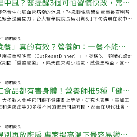
是中風？醫提醒3個可怕習慣快改，常吃
自己的體力和意志力也有信心，即使當時她已經46歲了。比賽
「腦中風發作」症狀，錯失了黃金救援時間。當大腦血管發生
雞、豆乾等，但宋宛蓁提醒，在豆製品的選擇類別上，應盡量
入更多豆類來穩定代謝。4.含糖飲料與市售糕點這類工業烘焙
開始，在這段時間裡，Caroline提升自己的健身知識，並獲得了
鐘就會流失190萬個腦細胞，一旦拖延治療，都是在加速腦神經
製品，少吃如炸豆皮、炸豆包等，雖然這些食材在口感上可能
「空熱量」與有害脂肪。減少攝取對於預防中年發福、降低三
突然發生心腦血管病變的消息，74歲聯電榮譽副董事長宣明智
持血管健康
練資格證，每週固定跑步五天，平均跑48至64公里。肌力訓練
灣腦中風學會呼籲，腦中風是國人健康的重要威脅，長年位居
了更多的油、鹽等調味料，反而讓食物熱量更高，這也是容易
重要。5.加工肉品香腸、培根、火腿等熟食不僅鈉含量驚人，
血緊急送醫開刀；台大醫學院院長吳明賢6月下旬清晨在家中因
關鍵因素，Caroline每週進行兩次大重量舉重訓練，尤其是
名，更是造成失能與長期照護的重要原因。研究顯示，每延遲10
重增加的原因，需要多加留意。黃豆吃多會容易得乳癌嗎？不
劑。世界衛生組織（WHO）早已將加工肉品列為致癌物，每天
OHCA，目前仍在醫院治療中。心腦血管中風已非老年人專
側動作訓練」，例如：單腳羅馬尼亞硬舉、分腿蹲和台階練
者平均將損失約2個月健康生活；若延誤1小時，腦部受損程度
豆製品中，因含有植物雌激素——異黃酮素（Isoflavons），
罹患大腸癌的風險就會增加18%。6.酒精飲料隨著年齡增
年輕化。久坐、外食、高鹽飲食、飲酒等生活習慣，都可能悄
側的平衡和力量，在不進行舉重的日子裡，她也會花30分鐘進
.6年，愈早恢復腦部血流，愈有機會降低失能風險。及時溶栓治
風險，但宋宛蓁指出，已有許多專家學者都證實，適量攝取黃
精的毒性會變得更加敏感。雖然偶爾小酌無傷大雅，但為了保
科醫師提醒，中風其實是容易預防的疾病之一，只要從日常飲
-07-19 03:33:28 養生.聰明飲食
如：死蟲式、側平板支撐和鳥犬式。除了訓練，Caroline也
發生後，腦細胞會快速壞死。陳龍指出，近年急性缺血性腦中
過度擔憂乳癌風險，反而有助於降低罹癌機率，但不建議從補
晚餐」真的有效？營養師：一餐不能重
，應盡量避免常態性飲酒。7.高鹽飲食吃太鹹是高血壓的元
能大幅降低發生機率。預防中風3日常習慣快改掉許多人以為中
括攝取足夠的營養、每日拉伸，還會定期泡瀉鹽浴來舒緩肌肉
醫療團隊會依患者到院時間、影像檢查及臨床狀況，評估是否
由天然食物中攝取，不但安全又可獲得其他營養。宋宛蓁表
天只要少吃「一茶匙」的鹽，降血壓的效果幾乎等同於服用血
擔心的疾病，其實任何年齡都有可能發生。醫師指出，多數中
要的是，她把睡眠放在第一位，無論是平日或週末，她都堅持
或動脈取栓治療。最新研究顯示，在發病4.5小時內及時接受溶
道重整晚餐（GutResetDinner）」，號稱吃一頓精心設計
好6件事有幫助
異黃酮素是天然雌性激素，多補充可有助改善女性更年期不
蒜、黑胡椒、孜然等天然香料來替食物增添風味。8.紅肉豬、
病、高血脂及生活習慣有關，而這些都是可以改善的危險因
晚上8點睡覺，凌晨4點起床，確保每晚都能睡足8小時，她認為
幅提升恢復能力，甚至約8成患者可恢復生活自理、獨立行走。
眠期間「重整腸道」，隔天醒來減少脹氣、感覺更輕盈，甚至
汗等症狀，其中富含的大豆蛋白，也能降低血脂而降低心臟病
富含蛋白質，但其中的飽和脂肪容易使膽固醇飆高。50歲後建
除了控制三高，更要留意以下幾個容易被忽略的生活習慣，這
練的各個層面，所以把睡眠視為訓練計畫中最重要的環節之
已有新突破，傳統靜脈溶栓藥物須依體重計算劑量、配置藥
營養師提醒，雖然一份均衡晚餐確實能支持消化、改善隔日腸
因為不吃肉，無法攝取到動物性蛋白質，也建議應從黃豆及多
爾享受」的食物，日常蛋白質來源請以瘦白肉、魚類或植物性
司空見慣會做的事，但最後可能就是導致疾病的可怕習慣。1.
轉移到每次跨出一小步過去Caroline總是用結果來評斷一
注約1小時，不僅增加醫護照護負擔，也可能影響後續轉院及動
一餐「重置腸道菌相」，並沒有科學依據。一頓高纖晚餐，確
取足量蛋白質，以達身體營養均衡。吃黃豆胃脹氣「2招」按摩
主。9.全脂乳製品全脂牛奶或起司的脂肪含量較高，容易導致
30分鐘，不代表可以放心久坐一整天。研究發現，即使有固定
難以持續。最終她意識到只要把注意力轉移到「堅持日常習
說，新一代溶栓藥物可透過單次靜脈注射，約10秒內完成給
態。verywellhealth網站報導，所謂「腸道重整晚餐」，
-06-30 04:56:33 養生.聰明飲食
容易腸胃脹氣的人，須注意黃豆及豆製品的攝取量，因為黃豆
題。熟齡族群可以改選脫脂、低脂產品，或是以無糖豆漿、燕
天大部分時間都坐著，心血管與中風風險仍會增加。長時間久
步」上，心態就會完全改變，運動不再只是達到目的手段，而
工食品都有害身體！營養師推5種「健康
流程，爭取更多黃金救援時間，目前已納入美國、歐洲、澳洲
搭配藜麥與烤蔬菜、地瓜搭配扁豆與綠葉蔬菜、豆腐搭配糙米
難以消化，或是可透過盡量選擇新鮮的豆類、充分浸泡並瀝
品來補充營養。50歲後這樣吃，越活越年輕！避開了地雷食
環，降低胰島素敏感性，也會增加高血壓及動脈硬化風險。建
為傲的事情。一系列簡單、可重複的習慣是她多年來保持自律
療指引建議。「新藥上市，已經可以縮短到10秒內完成溶栓治
蔬菜燉湯搭配全麥麵包，都符合高纖、多元、均衡的原則。美
芽等方式，以減低脹氣的可能性。吃黃豆及相關製品後，若想
麼呢？專家也同步分享了適合熟齡族群的「黃金飲食法則」。
分鐘就起身活動幾分鐘，利用走路、爬樓梯、做家事等增加日常活
，大多數人會將它們跟不健康劃上等號，研究也表明，高加工
」
其實就是一個又一個的微小而正確的決定，如果選擇一份營養
統溶栓藥物需要精算劑量並透過點滴持續滴注60分鐘，加上醫
學教授KimBlum表示，所謂「腸道重整」，其實是重新建立
宛蓁建議可按摩2穴道：．內關穴：手橫紋中點上三指幅處，幫
型食物，飲食基礎應以新鮮水果、蔬菜、豆類、堅果和全穀物
小酌無妨」過去不少人認為適量飲酒、尤其紅酒有益心血管健
症和焦慮症等30多種不同的健康問題有關，然而在現代社會
很可能會想要在下班後去運動來讓自己更健康；運動完之後比
患也無法隨意移動。新的藥物大幅簡化操作流程，從「滴注」
括多吃富含纖維的完整食物，以及加入能支持好菌生長的食
解心悸，又能安神。．足三里穴：膝蓋彎曲，外膝眼（髕骨外
物與膳食纖維。第二，攝取優質好油，烹調時多使用橄欖油，
示，即使適量飲酒，也可能增加心房顫動、高血壓及中風風
不開加工食品，對此專家就表示，其實並不是所有加工食品都
更傾向吃一頓均衡的正餐補充能量，然後為第二天做好準備，
望大幅提升搶救效率，也重拾生活的主導力機會。陳龍提醒，
腸道重新洗牌。營養師指出，雖然一餐無法徹底改變腸道菌
指處，用指腹按摩2～3分鐘，能有效改善肚腹問題。宋宛蓁表
對心血管有極佳的保護作用。第三，補充深海魚類，如鮭魚、
平時沒有喝酒習慣，不需要為了保健開始飲酒；有飲酒習慣者
品有四大類腸道營養補充品品牌AltruVita的營養師
是由一連串的小習慣形塑而成。
，但真正接受溶栓治療的患者比率仍偏低。根據台灣中風登錄
偏低纖維、加工食品比例高，改吃一頓營養均衡的晚餐，隔天
效率的減重，食材的選擇、烹煮的方式都尤其要留意，除了選
Omega-3脂肪酸和維生素D，是維持骨骼和心血管健康的關
免集中在假日大量飲酒。3.外食吃太鹹外食族最容易忽略的是
ay就告訴《每日週刊》，事實上，有些加工食品是有益健康的。專家
-06-23 07:24:18 養生.聰明飲食
%的急性缺血性腦中風患者未能在黃金4.5小時內送達醫院，剩
期改善，例如排便更規律、糞便狀態較理想、飽足感增加，以
腐，減少選擇油炸或加工後含納過高的豆製品之外，烹煮時應
氧化飲品與香料，綠茶有助於支持免疫系統、延緩老化；而薑
果別再放廚房 專家揭高溫下最容易變質
、披薩、加工肉品、湯麵及各種醬料，都可能讓一天鈉攝取量
大類，包括：「未加工和最低限度加工食品」、「加工烹飪原
像檢查、確認是否符合治療條件，以及完成家屬同意程序等，
腸胃沉重感。纖維攝取需漸進增加，突大量進食反而讓腸胃不