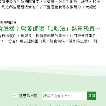
防沒有捷徑，與其依賴保健食品，不如每天少坐一點、少鹽少
：複雜碳水化合物能幫助色胺酸更容易進入大腦，轉換為助眠賀
是健康飲食的熱門關鍵字，從藍莓、鮭魚到地瓜、綠茶，都被
吃法攻略
一層油。賽爾斯說，高溫導致油水分離和質地變化，可能會加
降低慢性發炎。1.活菌優格發酵乳製品含有益生菌，可能有助
並規律運動，長期累積的小改變，就是守護腦血管健康最有效
蔬菜（菠菜、羽衣甘藍）：這是鎂元素的優良來源，鎂能安定神
。到底哪些是超級食物？以下整理營養專家推薦的10大類超級
生醬放進冰箱保持涼爽，使用前可放置一段時間，讓花生醬稍
疫平衡。建議選擇成分較單純、糖分較低的原味產品，避免攝
．《EatingWell》．《EatingWell》．《聯合報系新聞資
然的鎮定劑」。9.南瓜籽：含有豐富的色胺酸與鋅，有助於舒
真有這麼強的健康效益嗎？該怎麼吃才能獲得最大好處？什麼
塗抹和攪拌。4.全穀物麵粉全穀物麵粉是由完整穀粒製成，因
工添加物。2.燕麥與全穀物全穀類富含膳食纖維與植化素。研
禁止酒駕飲酒過量有礙健康
0.洋甘菊茶：不含咖啡因，且含有一種名為「芹菜素」的抗氧化
超級食物（Superfood）」其實並不是正式醫學名詞，而是
質和營養，但同時脂肪含量也較高，相比精緻麵粉更不耐高
穀物攝取量，與較低的大腸癌風險相關。全穀類中的纖維經腸
體，引發睡意並減少夜間醒來的次數。營養師小叮嚀，睡前請
富含維生素、礦物質、抗氧化物與植物營養素的天然食物，能
-05-14 07:13:29 養生.聰明飲食
保存。若家中溫度和濕度過高，也可能加速麵包發霉，將麵包
生短鏈脂肪酸，如丁酸，可能有助維持腸道上皮健康。3.豆類
會怎樣？營養師曝「1吃法」熱量恐直逼
膩的食物以及咖啡因。高脂肪的宵夜會讓消化系統在夜間加
康防禦力。研究發現，經常攝取這類原型食物，有助降低慢性
保存期限，也更能保留口感；冷藏反而會讓麵包變乾、變硬。
性蛋白質與豐富膳食纖維。研究認為，以豆類取代部分紅肉或
逆流，反而中斷你好不容易建立的睡眠。
保護心血管，甚至與降低癌症、糖尿病風險有關。「超級食
示，雖然融化的巧克力還是可以食用，但質地和外觀會改變，巧
善飲食品質，也可能降低大腸癌風險。平時可將扁豆、鷹嘴豆
含植物蛋白，無疑是一種健康飽足的零食。註冊營養師里佐
有什麼不同？「超級食物」跟「全食物」不太一樣，根據《食
新結晶，表面會出現白色條紋的外觀。天氣變熱時，把巧克力
肉醬中。4.原味爆米花爆米花其實屬於全穀類食物。若少糖、
zzo)表示，一份杏仁可以提供蛋白質、膳食纖維、鎂和維生素E；她
臺》營養師林雅恩所介紹的「全食物」指出，營養學中對「全
固態。
製原味爆米花可作為高纖點心選擇之一。建議避免市售高糖、
成分有益於心臟健康、皮膚健康、腸道健康等等，「所以它們
義，排除大型食品商所製造的高油、高糖，熱量高卻營養低的
品。5.朝鮮薊朝鮮薊屬於高膳食纖維蔬菜，也含有益生元成
堅果」。一份杏仁含有6克蛋白質和4克膳食纖維，而且還能提
、洋芋片、泡麵、杯湯等「超級加工食品」，其餘不經過太多
腸道益菌生長。除了朝鮮薊外，洋蔥、大蒜、蘆筍等食物也含
0%，鎂是一種有益於心臟健康和睡眠的礦物質，同時也能提供
全食物」。除了食物的加工狀態，根據《綠主張月刊》訪問營
麥大麥富含水溶性纖維與β-葡聚醣。部分研究指出，放涼後的
的一半。但有些杏仁品種鈉含量可能出奇地高，或是裹著一層糖
食物」還提到一個重要概念：「一物全食」，也就是只要能夠
抗性澱粉含量，可成為腸道好菌利用的養分之一。哪些食物應
然美味，但卻對健康不利；那每天吃杏仁健康嗎？里佐指出：
棄，扣除非常粗糙難以入口的水果外皮如荔枝皮，她鼓勵食用
議減少：．加工肉品（香腸、培根、火腿）．超加工食品．含
杏仁列為最健康、蛋白質含量最高、纖維含量最高、最適合減
是鳳梨皮都可以拿去做發酵；甚至種子也可以連同蔬菜根部一
．高油、高鹽飲食世界衛生組織旗下國際癌症研究機構
如果想把杏仁當作日常零食，那請注意以下幾點：注意份量
此攝取到植物各部位的營養。黃淑惠認為，沒有任何食物是超
加工肉品列為第一類致癌物，與大腸癌風險增加有關。降低大腸癌
，」里佐指出，「你真的需要注意食用份量。」一份杏仁，和
最健康。超級食物有什麼好處？多數超級食物都有幾個共同特
也重要1.規律運動建議每週維持規律中等強度運動，例如快走、
是一盎司，約只有一把的量；但由於杏仁脂肪含量高，所以熱
物，減少自由基傷害．含膳食纖維，有助腸道健康．提供維生
。運動有助改善代謝、控制體重，也與較低的大腸癌風險相
仁大約含有160卡路里。「如果你是那種一次抓三把堅果的人，
素．有助降低慢性發炎．幫助免疫系統正常運作不同食物的營
健康報e報
體重肥胖與內臟脂肪增加，可能與慢性發炎及胰島素阻抗有關，
來看，這可能就相當於一頓飯了，」里佐說。這本身倒沒什麼
狂吃單一食物並不能獲得全面營養，而是多樣化攝取，營養專
的重要危險因子之一。3.限制飲酒酒精代謝後產生的乙醛可能
讓你在不知不覺中吃下比想像中還要多的熱量。所以，如果你
的超級食物，都不能取代均衡飲食與健康生活習慣。哪些是超