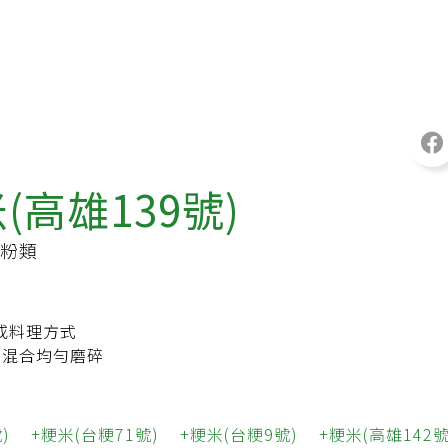
(高雄139號)
粉類
或料理方式
,混合均勻磨碎
)
粳米(台粳71號)
粳米(台粳9號)
粳米(高雄142號