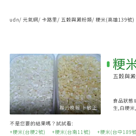
udn
/
元氣網
/
卡路里
/
五穀與澱粉類
/
粳米(高雄139號)
粳米
五穀與澱
食品狀態
聯合晚報 卜敏正
生,白粳米
不是您要的結果嗎？試試看:
粳米(台粳2號)
粳米(台南11號)
粳米(台中189號