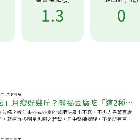
1.3
0
-08-06 07:04:15 養生.健康瘦身
法」月瘦好幾斤？醫揭豆腐吃「這2種最
有效嗎？近年來各式各樣的減肥法層出不窮，不少人靠著豆腐
氣有妙招
斤，就連許多明星也趨之若鶩，但中醫師提醒，不是所有豆腐
火鍋常吃的嫩豆腐可能暗藏高鈉風險、百頁豆腐更是高油、高
不少民眾常困擾黃豆、豆腐吃多易脹氣，也提供簡單2招「消脹
昌盛堂中醫診所臉書粉絲頁邀請中醫師宋宛蓁發文指出，豆腐
-08-01 06:01:42 養生.抗老養生