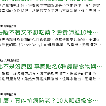
味料，以避免過多熱量攝取；在減重過程中，也別只吃豆腐而
發炎特性，對控制血糖和保護關節都有幫助。
食容易造成血壓升高，而高血壓正是中風最重要的危險因子之
食品」、「超加工食品」。未加工食品像是天然蔬果、肉類；
治療者僅約6.7%，遠低於部分歐洲國家約兩成的水準。大腦健
攝取需要循序漸進。美國註冊營養師JohannahKatz提醒，
要注意補充水分、檢查家中空調系統是否正常運作，食品專家
穀雜糧的營養搭配，均衡飲食配合規律運動，才是長久之計。
清蒸、水煮、少醬料，並減少加工食品，有助控制鈉攝取。多
工烹飪原料；用小麥粉、水、鹽和酵母製成的麵包是加工食
三高：嚴格控制血壓、血脂、血糖，能減少血管病變發生。2.規
食物，突然在晚餐大量攝取蔬菜、豆類或全穀物，反而可能造
藏室裡的食物狀況，常溫保存食品通常不需冷藏，但在高溫或
活健康網授權刊登，原文刊載網址見此】
管健康除了改掉壞習慣，每天吃的食物也大有影響。營養師指
乳化劑、色素或防腐劑，麵包就會變成「超加工食品」。健康
至少150分鐘中等強度有氧運動，可促進血液循環、提升心肺功
胃不適。她強調，重點不是偶爾吃一頓「極端重整餐」，而是
變質，即使未開封，如果食品脂肪含量較高，也建議儘快移至
物、蔬果、豆類與優質油脂的地中海飲食，能將高危險群的中
麻籽粉「亞麻籽粉」屬於加工食品，因為它是由整粒亞麻籽經過
：掌握少油、少鹽、少糖、高纖飲食原則，多攝取全穀物、蔬果
也能長期維持的飲食模式。研究顯示，長期維持腸道友善飲
gWell報導，食品科學家提爾（AbbeyThiel）說，儲藏室應保持
建議將以下幾種食物納入日常飲食：1.鮭魚：富含Omega-3脂
是它對身體很健康，能幫助補充omega-3脂肪酸和膳食纖
得舒飲食」。4.警覺前兆：發現臉歪嘴斜、口齒不清或單側無
菌相，而腸道健康帶來的好處也不只限於消化系統。健康的腸
，多數常溫保存食品最適合的儲存溫度為華氏50至70度之間，
-06-19 05:20:26 養生.聰明飲食
甘油脂，維持血管健康，也提供維生素B6、B12，可幫助降
這種加工食品絕對應該成為每個人飲食的一部分。許多優格都含
直接撥打119送醫。
去睡不著又不想吃藥？營養師推10種
、心血管健康、代謝健康，以及腸腦軸相關的大腦健康都有關
射或過於潮濕。因為高溫、濕度和光線會促使食物發生各種化
度。2.菠菜：富含葉酸及鎂，研究顯示，攝取足夠葉酸及鎂，
將有益菌帶入腸道，選擇含有活性菌且添加糖分較少的優格製
，打造腸道友善餐盤。營養師建議，打造腸道友善餐盤，可掌握
、質地改變，甚至營養流失。密西根州立大學延伸教育學院
關。3.鷹嘴豆：富含植物性蛋白質、膳食纖維及維生素B群，可
菌叢健康，還能補充蛋白質和鈣質。3.罐頭食品罐裝豆類、罐
白天的精神與長期的心血管健康。與其依賴安眠藥物，不如從
食物」
吃高纖植物性食物：包括蔬菜、水果、豆類、堅果與種子。纖維
eUniversityExtension）食品安全專家賽爾斯（WadeSyers）
咖哩，不僅增加飽足感，也有助控制血糖。4.大豆製品：如豆
食品，卻富含營養，也是經常被忽略、能提升日常飲食健康的
營養師與《OprahDaily》的健康專欄一致指出，透過攝取富
積，也能成為腸道好菌的重要養分。2.加入全穀類：如藜麥、
罐頭和未開封的乾貨不太會吸引食源性疾病的病原體，但某些
質植物性蛋白質來源，也含有異黃酮等植化素，有助維持血管
例如：沙丁魚、鯖魚、鮪魚和鮭魚，它們提供豐富的蛋白質和
物，能自然幫助大腦與身體放鬆。打造好眠的關鍵營養素能促
，其中的益生元纖維可被腸道菌利用，產生有益物質。3.選優
影響，而已經開封的食物，高溫下可能會加速病原體生長。以
研究指出，適量黑咖啡中的多酚有助維持血壓健康。不過應減少
酸，促進身體的抗發炎作用。而罐頭豆子中的膳食纖維能為有益腸
常富含以下幾種成分：褪黑激素（控制生理時鐘）、色胺酸
魚類、家禽、豆腐與豆類，提供身體所需營養，同時減少加工
應放入冰箱冷藏的常見食物。1.食用油脂肪含量較高的食物通
糖分添加，以免抵消健康效益。出現這些症狀把握黃金治療時
而且豆類還含有抗性澱粉，有助於促進短鏈脂肪酸的生成，短
驅物）、以及鎂、鉀與維生素D（幫助肌肉放鬆與神經安
6-05-26 12:39:38 癌症.大腸直腸癌
取。4.選擇健康脂肪：橄欖油、酪梨、堅果及富含油脂的魚類
為高溫會加速脂肪氧化，容易產生油耗味或其他異味。提爾
突然中風，因此懂得辨識中風徵兆，盡快送醫很重要，因為中
化不是沒原因 專家點名6種護腸食物與4
道屏障、調節免疫力的作用。罐頭豆子食用前建議先沖洗一
的好眠食物清單1.酸櫻桃(Tartcherries)：這是自然界中少數
維持腸道黏膜健康，調節發炎反應。5.增加植物種類：研究發
就是夏天把奶油放在流理台上，經過一兩天就會開始散發怪
是「搶時間」，越早接受治療，越有機會降低失能風險。台灣
鹽分攝入。4.冷凍蔬果新鮮蔬菜冷凍之後有助於鎖住營養成
素的食物。研究顯示，每天飲用酸櫻桃汁能有效延長睡眠時間
植物性食物，腸道菌相通常越豐富、更具韌性。6.補充發酵食
經氧化，雖然可以食用，但已經變質。若家中沒有空調，最好
化趨勢，許多研究認為，這可能與高加工、低纖維的西化飲
事長林信光醫師曾受訪提醒，當身邊有人出現疑似中風症狀
人來說，它們是一種方便的選擇，可以讓人更容易增加蔬菜和
2.香蕉：富含鉀與鎂，堪稱「天然的肌肉鬆弛劑」，同時也含
、泡菜、酸菜、味噌等發酵食品，也能補充有益菌，幫助維持
種子油放入冰箱保存；若油變得混濁或凝固，先讓油回升至室
代謝問題有關。雖然大腸癌成因複雜，但專家指出，透過飲食
招初步判斷：．微（微笑）：觀察面部表情是否不對稱、口角歪
不用擔心食材放太久變質。5.爆米花這種在電影院相當受到歡
異果：睡前一小時吃兩顆奇異果，其豐富的血清素與葉酸有助於
，應減少高度加工食品、精製糖與人工甜味劑，因為這類飲食
果堅果通常含有大量脂肪，特別是夏威夷豆、松子、胡桃和核
慣及定期篩檢，許多風險其實有機會降低。與部分癌症不同的
：雙手平舉，觀察是否有一側手臂無力垂下。．說（說你
想像中的還要健康，爆米花其實是一種全穀物，富含膳食纖
高脂魚類（如鮭魚、鯖魚）：富含Omega-3與維生素D，能調
及慢性發炎增加有關。「重整」只是網路用語，不能期待一餐
和種子中的油脂也可能氧化，而產生不新鮮或苦味，放進冰箱
篩檢提早發現癌前息肉，並在癌化前直接切除，因此被視為較
否口齒不清或無法表達。一旦符合上述任一症狀，務必把握
那些調味過多，鹽分、糖分或飽和脂肪含量高的爆米花口味，
度，對抗發炎反應。5.堅果類（核桃、杏仁）：杏仁含有褪黑
utResetDinner」中的「reset（重整）」容易讓人誤解。
限，若希望保存更久，賽爾斯說，建議把堅果冷凍起來，等到
之一。以下從飲食、生活習慣與篩檢三個方向，整理有助降低
-05-21 01:19:10 養生.聰明飲食
刻撥打119送醫。若能在發作後4.5小時內進行靜脈血栓溶解
或是用氣炸鍋製成的爆米花，則是令人滿足、富含纖維的推薦
鎂與鋅，是非常好的睡前小點心。6.溫牛奶與乳製品：長輩說
晚餐確實可以支持消化功能，但不可能真正「重置」腸道菌相，
什麼，真能抗病防老？10大類超級食物
。3.天然花生醬許多大量生產的花生醬與堅果醬含有乳化劑，
。防大腸癌怎麼吃？6種有助腸道健康的食物研究顯示，增加膳
內施行動脈取栓術，就能大幅降低失能與死亡風險。中風是可被
的有用！乳製品含有豐富的鈣質與色胺酸，能發揮安神效果。
關鍵仍是長期累積。
分離；但天然花生醬、杏仁醬或葵花籽醬內的脂肪會隨著高溫
低的大腸癌風險有關。高纖飲食有助維持腸道菌相平衡、促進