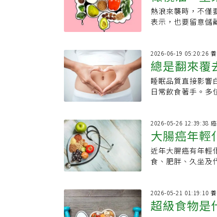
注意少油鹽、少調
黃則具有強大的抗
超標。長期高鈉飲
料」、「加工過的
最終真正接受溶栓
適。不過，增加纖維
熱浪來襲時，不僅
的5種食物
忽略其他蔬果、五
一。點餐時可選擇
奶油和鹽則屬於加
康預防4招1.控制
若平常很少吃高纖
表示，也要留意儲
【本文獲uho優
吃5種食物維持血
品；但是如果添加
律運動：每周累積
成產氣、腹脹或腸
潮濕環境下仍可能
出，採用富含全穀
的加工食品1.亞
能。3.均衡飲食
建立腸道能適應、
冰箱保存。Eatin
風風險降低40%。
研磨加工而成的，但
和低脂乳製品的「
食，有助支持健康
涼爽、陰暗和乾燥
2026
肪酸，有助降低三酸
維。2.優格優格
力等疑似中風症狀，
總是翻來覆
道菌相與免疫功能
而且要避免陽光直
低同型半胱胺酸濃
有活性菌，有助於
聯。掌握6大原則
學反應，導致風味
與較低中風風險有
品，可以促進腸道
睡眠品質直接影響
「天然安眠
幾項原則：1.多
（MichiganStat
加入沙拉、濃湯或
頭魚類雖然是加工
日常飲食著手。多位
不僅能增加糞便體
說，高溫下，雖然
腐、毛豆等都是優
有效方法。罐裝魚
含特定營養素的食
糙米、燕麥與大麥
食物的品質仍會受
彈性。5.咖啡：
omega-3脂肪
進睡眠的食物，通
質蛋白質：可選擇
下是氣溫飆高時，
糖漿、奶精及大量
道細菌提供養分，
（合成血清素的前
202
肉品與過量紅肉攝
常最不耐高溫，因
間太多人無預警的
大腸癌年輕
鏈脂肪酸有修復腸
定）。10種專家推薦
等健康脂肪，有助
說，最常見的例子
風治療最重要的就
下，以減少過多的
含有高濃度褪黑激
現，攝取越多元的
味，這表示脂肪已
近年大腸癌有年輕
大關鍵習慣
腦中風病友協會理
分，對忙碌的現代
並提升睡眠品質。
品：優格、克菲爾
將橄欖油、堅果和
食、肥胖、久坐及
時，可透過簡單3
水果的攝取量，也
有色胺酸。3.奇
腸道環境。相反地
溫再使用。2.堅
調整、改善生活習
斜。．舉（舉手）
迎的零食可能比你
提升睡眠效率。4.
可能與腸道菌失衡
桃。提爾說，堅果
是，大腸癌可透過
好）：觀察說話是
維，關鍵是要留意
節體內血清素的濃
改變腸道。不過，「G
可大幅延長保存期
有機會預防的癌症
2026
「快快快」原則，立
清淡調味的爆米花
激素，核桃則富含
Katz表示，一頓
超級食物是
準備食用時再取出
大腸癌風險的重點
治療，或24小時
零食。
睡前喝熱牛奶是真
想養出健康腸道，
避免較高溫時油水
食纖維攝取，與較