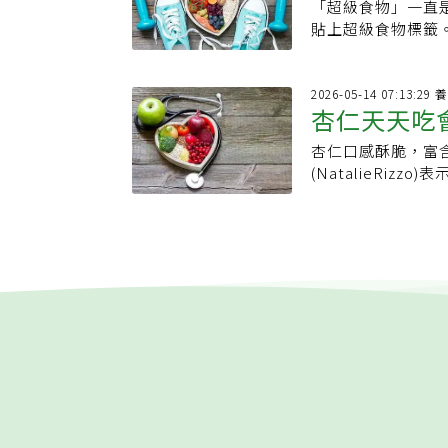
預防的急症！但預
7.燕麥與全穀物
「超級食物」一直
功效與正確
融化，在表面形成
腸道蠕動，也可能
酒、多吃天然食物
爾蒙。8.深綠色
貼上超級食物標籤
速腐敗，最好將花
維持腸道菌相與免
的方法。【資料來源】
經，常被稱為「天
食物。而這些食物
微回溫，會更容易
取過多添加糖與人
料庫》※提醒您：
緩緊繃的神經。1
是「超級食物」？「
此含有較高的蛋白
究發現，較高的全
劑，能結合大腦受
泛指營養密度高、
2026
溫，最好放進冰箱
道菌發酵後，會產
杏仁天天吃
盡量避開辛辣、油
提供超越飽腹的健
放入冷凍庫可延長
豆類同時含有植物
班，容易引發胃酸
發炎、穩定血糖、
5.巧克力提爾表
加工肉品，有助改
杏仁口感酥脆，富
一餐
物」跟「全食物」
克力在冷卻後會重
加入咖哩、燉菜或
(NatalieRi
農教育資訊整合平
放進冰箱可以保持
少鹽、少奶油，自
說，杏仁中的營養
食物」也無明確定
高油或重鹹調味產
是一種非常健康的
食品，如碳酸飲料
分，可能有助特定
供每日所需鎂的2
加工的都可稱為「
有類似成分。6.大
每日所需維生素E
養師黃淑惠談「全
全穀類食物會增加
衣，這種的杏仁雖
入口的，就不要丟
減少？專家普遍建
「當然了。」她將
蔬果的果皮，即便
糖飲料．過量紅肉
肥的堅果之一；但
起打成精力湯，藉
（IARC）已將
「和所有堅果一樣
級食物，多樣全食
風險4個生活習慣
大多數堅果一樣，
色：．富含抗氧化
騎腳踏車、游泳等
量也高，一盎司杏
素、礦物質與植化
關。2.維持健康
那麼從營養攝取量
養強項不同，因此
也被認為是大腸癌
不好，但這很容易
家也強調，再厲害