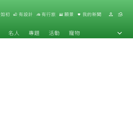
好如初
有設計
有行旅
願景
我的新聞
名人
專題
活動
寵物