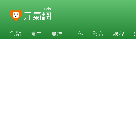
焦點
養生
醫療
百科
影音
課程