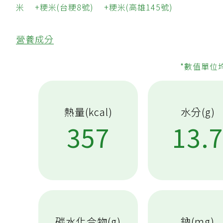
米
粳米(台粳8號)
粳米(高雄145號)
營養成分
*數值單位
熱量(kcal)
水分(g)
357
13.
碳水化合物(g)
鈉(mg)