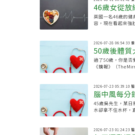
46歲女從放
屬於黃豆製品，黃豆
中蛋白質含量最高
英國一名46歲的健身
天堅持做這
種加工製品，如豆
容，現在看起來強
醒，需特別留意黃
披薩、喝酒，還為
解，否則會阻止消
才意識到當所有事
所有豆腐都適用減
週健康挑戰」翻轉人
2026
意的地方，小心減
50歲後體
行五次約20到2
分及熱量，以下列
和變化，這種簡單
蛋白質，是減肥首
過了50歲，你是
戒吃9種食
外，Carolin
輕，所以在同重量
《鏡報》（TheM
恆的節食方式，而
分及熱量相似，也
人體的生理結構與
戰，她優先選擇天
質及蛋白質含量亦
引發一系列的健康
是在家自己準備富
高。．百頁豆腐：
種日常生活中常見
202
人驚艷，Carol
腦中風每分
高，但建議有減重
除。50歲後應避開
天都精力充沛。更
是魚漿和其他添加
含有極高的熱量和
己做高強度的訓練
45歲吳先生，某
時，大腦老化
蛋液、柴魚汁、糖
制體重，應將烹調
Caroline自
水卻拿不住水杯，
鈉。．雞蛋豆腐：
炸物或微波即食餐
持原型食物飲食，
119緊急送往附
的鈉和磷，因此不
值。研究更指出，
她很快愛上跑步，
復良好，一個月後
是「豆腐」，而是
症的風險。3.精
界馬拉松挑戰賽，
長陳龍表示，許多
2026
外，為了飲食類別
纖維，吃下肚後容