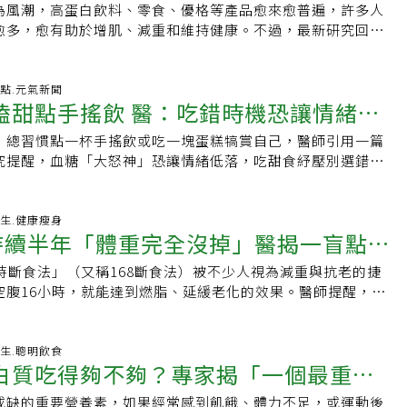
製品，少吃如炸豆皮、炸豆包等，雖然這些食材在口感上可能
緩血糖上升的營養成分，容易造成血糖快速升高後又下降，尤
為風潮，高蛋白飲料、零食、優格等產品愈來愈普遍，許多人
哪些人該多補一次看懂
酚也可能有助改善胰島素敏感性。蘋果的升糖指數相對較低，
生成。②抗氧化成分預防老化紫外線、壓力與睡眠不足等因素
了更多的油、鹽等調味料，反而讓食物熱量更高，這也是容易
況下更應警惕。3.少吃加工肉品培根、香腸、火腿也是常見的
愈多，愈有助於增肌、減重和維持健康。不過，最新研究回顧
以保留較多纖維。3.梨子梨子的水分與纖維含量高，升糖指數
而傷害細胞，成為色斑與皺紋的原因。奇異果不僅含有維生素
重增加的原因，需要多加留意。黃豆吃多會容易得乳癌嗎？不
jraj醫師提醒，這類加工肉品通常含有較高的鈉與飽和脂肪，部
適合所有人，對一般成年人而言，攝取達到建議量即可，真正
影響通常較為緩慢。梨皮含有較多纖維及多酚，清洗乾淨後可
E與多酚等抗氧化成分。這些成分發揮作用後，有助於保護肌膚
豆製品中，因含有植物雌激素——異黃酮素（Isoflavons），
硝酸鹽等。偶爾食用不至於造成明顯影響，但若每天的早餐組
，還得依年齡、肌肉量、運動習慣及健康狀況調整。高蛋白未
次吃一顆小梨，搭配核桃、杏仁、起司或雞胸肉等食物，避免
，並預防老化。③膳食纖維改善腸道環境腸道與全身健康密切
風險，但宋宛蓁指出，已有許多專家學者都證實，適量攝取黃
肉品，長期可能增加心血管健康風險。4.不喝能量飲料早上昏
ellPressBlue》的研究回顧分析350項動物及人體研究，發
-08-03 09:57:04 焦點.元氣新聞
。4.香蕉香蕉甜度較高，卻不代表糖尿病患者完全不能吃。香
「第二大腦」。近年來，腸道環境與肌膚狀態之間的關係也受
過度擔憂乳癌風險，反而有助於降低罹癌機率，但不建議從補
嗑甜點手搖飲 醫：吃錯時機恐讓情緒更
能量飲料快速充電嗎？Bhojraj醫師強調，能量飲料尤其要避
可延長老鼠、果蠅、魚類等動物的壽命，並降低多種老化相關
維生素B6，仍比餅乾、甜點或含糖飲料更具營養價值。建議選
，便秘與腸道環境失衡可能導致肌膚問題。奇異果同時含有水
由天然食物中攝取，不但安全又可獲得其他營養。宋宛蓁表
。他說明，這類飲品通常含有大量咖啡因、糖分及其他刺激性
體研究，目前多為小型且短期的臨床試驗。研究發現，受試者
一次吃半根，搭配無調味堅果、花生醬或雞蛋。熟度愈高的香
食纖維，有助於調整腸道環境。當便秘改善後，許多人也會感
，總習慣點一杯手搖飲或吃一塊蛋糕犒賞自己，醫師引用一篇
異黃酮素是天然雌性激素，多補充可有助改善女性更年期不
跳速度、造成血壓升高，部分族群甚至可能出現心律不整。尤
取量，而非刻意提高攝取時，體脂肪及空腹血糖等代謝指標都
控制不佳者可優先選擇尚未過熟、表皮較少黑斑的香蕉。5.酪
了」、「上妝效果不一樣了」。④葉酸維持正常肌膚代謝奇異
究提醒，血糖「大怒神」恐讓情緒低落，吃甜食紓壓別選錯時
汗等症狀，其中富含的大豆蛋白，也能降低血脂而降低心臟病
正處於調節階段，再受到額外刺激，可能進一步增加心血管系
甚至是在總熱量增加的情況下，仍觀察到上述效益。研究團隊
來看屬於水果，但營養分類較接近油脂類，富含單元不飽和脂
酸是與細胞代謝有關的重要營養素，在製造肌膚與黏膜等新細
取。刊登於《糖尿病學報》（ActaDiabetologica）的研
因為不吃肉，無法攝取到動物性蛋白質，也建議應從黃豆及多
忙到沒時間、精神緊繃Bhojraj醫師強調，不吃早餐未必代表不
多證據顯示，並沒有足夠證據支持所有人都需要高蛋白飲食。
化合物含量較低，有助增加飽足感及延緩餐後血糖上升。不過
讓肌膚順利進行新陳代謝，充分攝取包括葉酸在內的各種維生
名長期使用連續血糖監測儀的第1型糖尿病成年患者，分析其後
取足量蛋白質，以達身體營養均衡。吃黃豆胃脹氣「2招」按摩
康狀況及專業評估後認為適合進行間歇性斷食，同時留意補充
像動物一樣因限制蛋白質而延長壽命，目前仍缺乏長期研究證
次仍應控制份量。6.柑橘類橘子、柳橙等柑橘類水果升糖指數
話說，含有葉酸的奇異果，有助於支持肌膚更新。為什麼早上
測（CGM）指標，以及他們針對「使用CGM的個人經驗」所寫
-08-03 06:34:51 養生.健康瘦身
容易腸胃脹氣的人，須注意黃豆及豆製品的攝取量，因為黃豆
並以平穩的心情開始一天，其實並無大礙。但從他的觀察來
眾自行採取低蛋白飲食。研究人員推測，限制蛋白質可能讓身
C與柚皮素等類黃酮。建議直接吃果肉，不要以柳橙汁取代，以
法持續半年「體重完全沒掉」醫揭一盲點：
如果要吃奇異果，推薦選在早上。早上是補充睡眠期間流失的
發現，當血糖維持在正常範圍（TIR）內的時間越長，文字中的
難以消化，或是可透過盡量選擇新鮮的豆類、充分浸泡並瀝
沒吃早餐」，其實是忙碌到沒有時間進食，一早靠咖啡提神、
與分裂，轉而將資源投入細胞修復與回收，因此有助延緩老
分。7.石榴石榴富含花青素、鞣花單寧等植化素，研究顯示可
機。此時補充維生素C與膳食纖維，有助於調整一整天的身體狀
少；反之，高血糖時間（TAR）越長，越容易出現負面情緒。
芽等方式，以減低脹氣的可能性。吃黃豆及相關製品後，若想
體長時間處於緊繃狀態。每天到了早上10點，神經系統可能就
能機制，尚待更多研究證實。每天該吃多少蛋白質？究竟每天
時斷食法」（又稱168斷食法）被不少人視為減重與抗老的捷
不下來
血壓及胰島素阻抗。食用時可直接吃石榴籽，比飲用石榴汁更
白是由蛋白質製造而成，因此與雞蛋、優格、起司等蛋白質一
科醫師周建安今天透過新聞稿分析，長期習慣靠高糖飲食紓
宛蓁建議可按摩2穴道：．內關穴：手橫紋中點上三指幅處，幫
可能伴隨壓力荷爾蒙與血糖變化。每天空出5分鐘！放慢呼吸、
營養師表示，並沒有一個適合所有人的固定數字。一般而言，
空腹16小時，就能達到燃脂、延緩老化的效果。醫師提醒，16
果掌握3原則想吃水果又不讓血糖大幅波動，還要注意以下幾件
有效率地打造健康美肌。推薦奇異果的吃法①奇異果優格只要
在不穩定狀態，就可能增加大腦情緒調節的負擔。這個現象通
解心悸，又能安神。．足三里穴：膝蓋彎曲，外膝眼（髕骨外
選這些除了提醒大家哪些事不該做，Bhojraj醫師也分享了自
公斤體重約1.2至1.6公克蛋白質作為攝取範圍，但實際需求
都有效，若飲食方式錯誤，不僅可能瘦不下來，還可能導致肌
每次以一份水果為原則，不要一次吃下一大盤。．選完整水
做法非常簡單，同時可以攝取蛋白質與鈣質。這是一道能一次
大關聯，第1個是神經發炎與氧化壓力，周建安說，長期吃高
指處，用指腹按摩2～3分鐘，能有效改善肚腹問題。宋宛蓁表
。他認為，比起追求完美的飲食規畫，更重要的是建立能長期
肉量、活動量及健康狀況影響。其中，高齡者由於肌肉量會隨
加，甚至影響睡眠與血糖控制。日媒報導，A先生開始實施16
昔，並減少果乾、糖漬水果及罐頭水果。．搭配蛋白質或健康
所需營養素的優秀早餐。②奇異果沙拉可能有些人會覺得意
品，可能讓身體陷入慢性發炎及代謝問題。在糖尿病與代謝異
效率的減重，食材的選擇、烹煮的方式都尤其要留意，除了選
他的早餐通常會選擇含有蛋白質、纖維的食物，例如雞蛋搭配
0、40歲後便開始下降，65歲以後流失速度更明顯，因此通常
。然而半年過去，體重不但沒有下降，反而比以前更容易疲
-07-31 05:19:15 養生.聰明飲食
格、蛋、起司、堅果或無糖豆漿。每個人對不同水果的血糖反
菜非常搭。將奇異果加入蔬菜與起司沙拉中，就能同時攝取膳
烈波動產生的氧化壓力，與神經發炎和認知功能改變相關。第2
腐，減少選擇油炸或加工後含納過高的豆製品之外，烹煮時應
配莓果與核桃，或燕麥加奇亞籽，也習慣先喝點水，再喝咖
白質吃得夠不夠？專家揭「一個最重要
質，並且搭配阻力運動，以降低肌少症風險。規律從事重量訓
家庭醫師求助。醫師詢問後才發現，A先生每次結束16小時禁
正在使用降血糖藥物或胰島素，可配合餐前、餐後血糖紀錄，
奇異果，是很適合早上食用的一道料理。③奶昔只要與喜歡的
合成受影響，周建安表示，血清素、多巴胺與γ-氨基丁酸
味料，以避免過多熱量攝取；在減重過程中，也別只吃豆腐而
為一天當中身體受到的首個刺激。Bhojraj醫師表示，多數人
，也因肌肉修復需求較高，通常需要比一般人攝取更多蛋白
盛得滿滿一大碗，當成犒賞自己；晚餐則因擔心之後要禁食16
類與份量。血糖值標準對照正常血糖值．空腹血糖：70～
可，製作簡單，非常適合忙碌的早晨。即使不加糖，也能利用
持情緒平穩的關鍵神經傳導物質，合成與調節它們需要鎂、鋅、維
或缺的重要營養素，如果經常感到飢餓、體力不足，或運動後
穀雜糧的營養搭配，均衡飲食配合規律運動，才是長久之計。