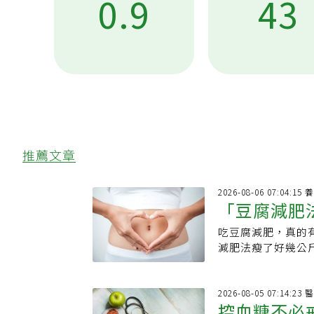
0.9
43
推薦文章
2026
「豆腐減肥
吃豆腐減肥，真的
好」，消脹
減肥法瘦了好幾公
都適用於減肥，如
澱粉地雷，而針對
氣」穴位按摩法。
2026
控血糖不必
屬於黃豆製品，黃豆