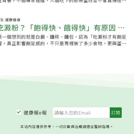
住青春。不過專家提醒，人體吃下的膠原蛋白並不會直接送到
。●體重91公斤（約200磅）的人，每天約需72公克蛋白質。
衛生條件較難完全控制，因此建議採取較保守的保存方式。水
示，16小時斷食並不是壞方法，但是否適合仍因人而異。原本
。因此，如果家中長輩出現體重持續下降、食量變小、吞嚥能
解再重新利用。真正影響膠原蛋白多寡的，除了年齡，更與飲
的人，或65歲以上長者，建議攝取量可提高至每公斤體重1至
全？保存時應注意以下幾個重點。1、一定要放冰箱冷藏水煮蛋
易感到不適、生活作息規律且容易固定用餐時間、進食時不會
、步態不穩、反覆跌倒或活動力明顯下降等情況，都應提高警
曬息息相關。吃膠原蛋白真的能補到皮膚嗎？膠原蛋白
何透過飲食補充足夠蛋白質？Harris-Pincus建議，在規劃均
應放入10℃以下的冰箱保存。蛋殼經過加熱後，原本的天然保
攝取蛋白質、蔬菜與主食，以及只要限制進食時間就能減少零
評估。陳宥達進一步說明，尤其長輩的吞嚥功能退化常被忽
）是人體含量最多的蛋白質，約占全身蛋白質三成，是皮膚、骨骼、
-07-28 06:48:04 養生.健康瘦身
考以下比例：●四分之一餐盤為優質蛋白質。●四分之一餐盤
此相較於生雞蛋，更容易受到細菌污染。建議煮好後先放涼，
較適合採用16小時斷食。哪些人最好不要嘗試？使用糖尿病藥
吃澱粉？「飽得快、餓得快」有原因 營
心嗆到而越吃越少，結果導致蛋白質攝取不足，形成營養不良
、血管及其他結締組織的重要支架，負責提供支撐、強度與彈
之一餐盤為蔬菜與水果。她特別強調，高蛋白早餐十分重要，
放入冰箱。2、有裂痕的水煮蛋要盡快吃若煮好後蛋殼出現裂
至少先與醫師討論，尤其是施打胰島素、服用磺醯脲類（SU）
循環。當肌力下降後，不僅容易跌倒受傷，也可能增加住院、
吃豬腳、雞腳、魚皮或補充膠原蛋白保健品，就能直接增加皮
難達到最低20公克蛋白質建議量的一餐。以下都是不錯的高蛋
裂縫進入。這類水煮蛋建議最好當天或隔天食用完畢，不宜久
第一個想到的就是白飯、麵條、麵包，認為「吃澱粉才有飽足
質才是關鍵
者，長時間空腹容易發生低血糖；服用SGLT2抑制劑者，也
需求，進一步影響生活品質與家庭照顧負擔。因此，及早發
並非如此。專家指出，人體無法直接吸收完整的膠原蛋白。無
麥粥搭配超濾牛奶（註：透過過濾技術去除部分水分與乳糖，
水煮蛋更耐放？不少人以為水煮蛋比較耐放，其實正好相反。
醒，真正影響飽足感的，不只是胃裡裝了多少食物，更與蛋白
中毒風險。此外，成長中的兒童與青少年、懷孕及哺乳中的女
比等到失能後再治療來得重要。營養就像是肌肉地基長輩務必
膠原蛋白，或保健品中的水解膠原蛋白，進入消化道後都會先
與鈣質的乳品）及希臘優格。●茅屋起司搭配水果與開心果製
保存期限通常可達約2週，而市售水煮蛋保存期限多約1週左
血糖穩定度有關。營養師黃意涵指出，許多人習慣把「吃澱
少症風險的高齡者，以及曾有飲食失調病史的人，也都不建議
維生素及膳食纖維「預防肌少症的關鍵，除了運動之外，營養
肽及胺基酸，再由身體依照需要重新利用，因此不會直接運送
夜燕麥搭配超濾牛奶、希臘優格、奇亞籽、水果及堅果。●加
殼表面具有微小氣孔，可維持蛋內環境；經過加熱後，這些天
上等號，但如果一餐主要由精緻澱粉組成，雖然能快速提供能
想嘗試16小時斷食要注意5件事一、不要因為禁食16小時就補
要基礎！」陳宥達分析，許多長輩因牙口退化、食慾不佳或慢
定部位。換句話說，真正重要的不是吃進多少膠原蛋白，而是
。不必執著補充品從天然食物開始專家指出，只要掌握均衡飲
，因此水煮蛋反而沒有生雞蛋耐保存。雞蛋買回家要先洗嗎？
蛋白質與纖維，導致餐後不久又感到飢餓。蛋白質啟動飽足訊
的陷阱，就是認為忍耐很久便可以多吃一些，真正的重點並不
吃得越來越少，導致蛋白質攝取不足，而蛋白質是肌肉生成的
新製造膠原蛋白。25歲後膠原蛋白逐漸流失人體約從20多歲開
加高蛋白食物攝取，多數人都能達到每日蛋白質需求。若經常
多已完成清洗與處理，買回家後不需要再次清洗。雞蛋外殼原
感黃意涵表示，研究發現，蛋白質在調節食慾方面扮演重要角
回來，而是維持平常正常的食量。二、確保蛋白質攝取充足進
魚類、豆製品、乳製品及瘦肉等，都是良好的蛋白質來源。此
能力便逐漸下降，原有的膠原蛋白分解速度也會隨著年齡增加
或恢復能力變差，不妨先檢視自己的飲食內容，看看是否缺少
護膜（角質層），可降低細菌侵入。若反覆清洗或用力刷洗，
美國臨床營養學雜誌》（AJCN）的研究，在總熱量與脂肪比例
類、魚類、雞蛋、黃豆製品及乳製品，避免減掉的是肌肉，而
膳食纖維、維生素及礦物質的攝取，以維持營養均衡。對許多
容易出現細紋、鬆弛，肌肉修復能力下降，關節也可能變得較
品、豆類、瘦肉或其他優質蛋白質來源。
保護膜，增加污染風險。若是直接向農場、市場購買、表面仍
餐點蛋白質比例提高，能增加與飽足感相關的荷爾蒙反應。研
要吃過量的主食不要因為餓了一整天，就把白飯、拉麵或義大
吃不下」往往才是最大的問題。陳宥達說明，當進食量不足
年期後，由於雌激素下降，膠原蛋白流失速度通常比停經前更
用乾淨布輕輕擦拭，或等到料理前再快速沖洗即可。出現異
比例餐點後發現，相較於一般蛋白質餐，高蛋白餐可提高胰高
。建議先吃蔬菜及蛋白質，再吃適量主食，也有助於避免血糖
衡營養配方補充營養。這類產品通常同時含有蛋白質、膳食纖
速度也可能更加明顯。除了老化之外，不良生活習慣也會加速
了保存期限外，若水煮蛋出現以下情況，即使仍在保存期限
加GLP-1、PYY3-36等與飽足感相關的腸道荷爾蒙，並降低飢
意補充水分及留意身體反應禁食時間拉長後，從食物攝取的水
質，不僅可直接飲用，也能加入粥品當中，提高營養密度，協
如抽菸會降低膠原蛋白生成並影響皮膚血液循環；紫外線會促
用：．有酸臭味或異味．表面出現黏液．顏色明顯異常．蛋殼
不過，營養師提醒，研究中的高蛋白比例屬於實驗設計，並不
現頭暈、冒冷汗、極度疲倦、心悸或站起來容易暈眩等情況，
養。特殊照護需求精準補充營養可有效改善長輩體力臨床上許
長期高糖飲食則容易產生糖化作用（AGEs），使膠原蛋白失去
久水煮蛋雖然方便保存，但仍屬容易腐敗的食品。建議保留蛋
大量攝取蛋白質，而是提醒民眾：餐盤不能只放澱粉。吃對比
糖尿病患者更可能需要監測血糖，並由醫師調整藥物。五、維
長輩常因牙口差、吞嚥困難、慢性病與多重用藥副作用、挑食
讓身體製造膠原蛋白需要這些營養素人體製造膠原蛋白需要多
健康報e報
用，去殼後盡快吃完，才能兼顧食品安全與營養。【延伸閱
更重要白飯、麵條、麵包等澱粉類食物，仍是人體重要的能量
不要把所有餐點集中到深夜。睡眠充足有助於穩定食欲荷爾
的照護危機。為協助長輩維持良好的營養狀態，家屬可依照長
括甘胺酸（Glycine）、脯胺酸（Proline）等，同時還需
吃沒關係？醫打臉揭關鍵這1種人愈吃愈危險·雞蛋、皮蛋、鹹
不是維持健康飲食的唯一方法。黃意涵營養師建議，日常飲食
，也更有利於減重。沒有一種減肥法適合所有人飯島強調，沒
選擇適合產品，挑選指標可觀察是否有專業照護機構的指定選
銅及錳等營養素共同參與合成。其中，維生素C扮演關鍵角色，
本站內容僅供參考，一切診斷與治療請遵從醫師指導。
相」曝這1種真的別天天吃
」原則：1/2餐盤：蔬菜提供膳食纖維，增加食物體積，延緩胃
式適合所有人。有些人實施16小時斷食確實有效，也有人規律
證推薦。經由精準的營養補充及運動雙管齊下，預防肌少症，
蛋白質充足，也可能影響膠原蛋白形成。日常可從芭樂、奇異