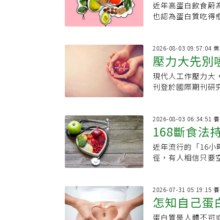
減少油炸過的加工
與蛋白質等有助延
近年高蛋白飲食蔚
天吃多少、
與葡萄糖吸收，多
助膠原蛋白更順利
更美味，但卻添加
其在空腹食用的狀
也認為蛋白質吃得
但建議連皮食用，
會增加活性氧，進
影響許多素食者體
早餐選擇，但Bho
指出，高蛋白未必
也較低，對血糖的
C，也含有維生素
少民眾認為黃豆及黃
分更含有防腐劑如
需要的蛋白質多寡
連皮食用。建議一
細胞免受氧化傷害
容易造成罹患乳癌
合都出現這類加工
必人人適合刊登於《C
2026
單次攝取過多醣類
相關，甚至被稱為
豆及其製品，不用
壓力大先別
昏欲睡，可以來一罐
現限制蛋白質攝取
蕉含有纖維、鉀及
到關注，研究發現
充劑中攝取，應當
免在一大早就飲用
疾病風險。至於人
擇較小根香蕉，或
溶性與非水溶性膳
現代人工作壓力大
低落
示，黃豆製品中的
成分，可能提高心
維持建議蛋白質攝
蕉通常愈甜，血糖
覺「肌膚狀態變好
刊登於國際期刊研
適，緩解潮熱、盜
其剛起床時，身體
有改善，有些研究
梨酪梨從植物分類
果也含有葉酸。葉
間，建議正餐後少量攝
的危險性；茹素者
統負擔。5.一早就
認為，目前愈來愈
肪酸與纖維，碳水
胞時不可或缺。想
究，透過觀察58
樣豆類製品中，攝
健康，若依個人健
不過，人體是否能
酪梨熱量較高，每
素非常重要。換句
14天的連續血糖監
2026
緩解宋宛蓁指出，
水分、適度運動，
實，因此不建議民
較低，並含維生素
168斷食
吃奇異果比較好？
的文字。研究結果
及豆類中的寡糖較
看，有些患者說「
體從偏向細胞生長
免快速喝進過量糖
水分與營養素的時
悲傷、憂鬱情緒越
水、徹底煮熟、催
趕著處理工作，身
化；但這仍屬於可
近年流行的「16小
這樣當然瘦
能有助改善發炎、
態。此外，膠原蛋
新陳代謝暨減重專
改善脹氣不適，宋
已經過度興奮，且
需要多少蛋白質？
徑，有人相信只要
能保留纖維。吃水
起攝取，有助於更
壓，讓血糖長期處
助消脹、止嘔、緩
散步助身體啟動早餐
成年人每天可參考每
小時斷食並非人人
事：．控制份量：
與優格混合即可，
常與4大機制有較
側凹陷）往下四橫
己每日早晨的習慣
仍會受到年齡、肌
肉流失、疲勞感增
果：少喝果汁、果
攝取多種肌膚代謝
糖、高油與加工食
示，想達到健康有
維持的生活型態。
年齡逐漸流失，約3
小時斷食已經半年
2026
脂肪：例如無糖優
外，但奇異果與蔬
常族群中，血糖劇
擇營養較高的板豆
水果、希臘優格搭
怎知自己蛋
需要較充足的蛋白
倦，於是他決定向
應不完全相同，若
食纖維、蛋白質與
個為神經傳導物質
注意少油鹽、少調
啡，避免讓咖啡因成
練或耐力運動的人
食後，都會把白飯
找出適合自己的種
蔬菜或水果混合即
（GABA）是維
蛋白質是人體不可
忽略其他蔬果、五