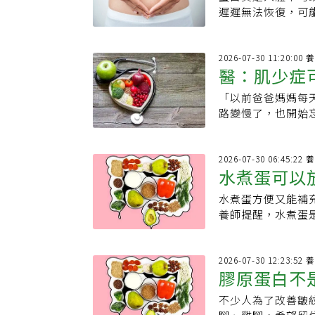
警訊」：盡
都忽視了神經系統
質，幫助肌肉恢復
小時，經常吃大份
100mg/dL．餐
奇異果本身的甜味
生素B群，尤其是維
遲遲無法恢復，可
【本文獲uho優
緊繃的狀態，長期
高。肌肉不僅能維
來。」為什麼16
期．空腹血糖：100
同樣非常好喝。
正餐，缺乏足夠營
助於及早調整飲食
至少5分鐘的時間
蛋白質有助於維持
須了解一件事：1
仍應由醫師綜合症
進一步解釋，當壓
的徵兆，有助於確
步，幫助身體平穩
患有慢性腎臟病等
有力的看法認為，
源】．《verywe
上腺軸（HPA）
同，有時候不容易
2026
「晚吃早餐短壽」
宜自行補充高蛋白
因為一天總熱量自
庫》．《奇美醫院
醫：肌少症
對葡萄糖的利用。
其中有一個最重要
赤字是肌少症隱形
量，蛋白質的來源
床上，瘦不下來的
稱為「第二個大腦
質為何如此重要？蛋白
https://www.hea
物性蛋白質，例如
認為「已經忍了1
「以前爸爸媽媽每
腦健康
究顯示，長期過量
「生命的基石」，
血管健康及認知功
大利麵，結果一天
路變慢了，也開始
腸道向大腦傳遞的
美國國家醫學圖書
白，仍是均衡飲食
足導致肌肉流失如
示，門診中，許多
在日常生活中必須
功能，包括維持細
仍無法給出每個人
造成肌肉量下降、
此密切相關的高齡
長期壓力等狀況，
是覺得餓、沒有精
白或低蛋白飲食。
先生一樣覺得比以
衝擊。肌少症不僅
2026
手式就是先透過飲
現。營養師Laure
飲食習慣，多攝取
水煮蛋可以
睡眠品質變差有些
年齡增加，肌肉量
建議，若真的想吃
餐之間很容易感到
質來源，再依自己
品質，而睡眠不足
慢、上下樓梯吃力
質與蔬菜，例如雞
生病後體力恢復不
水煮蛋方便又能補
最好別放到
之道。【資料來源
作用真的能讓人變瘦
面，失智症除了記
穀類，都有助於增
出，如果蛋白質攝
養師提醒，水煮蛋
CouldEatingLess
是真實存在的重要
況。陳宥達指出，
時也會對身體的修
完，才能降低細菌
HowMuchProtein
因此相關研究也曾
失智症形成惡性循
恢復元氣。每天應
殼，可減少細菌侵
驗結果直接套用在
或吞嚥能力退化而
Harbstree
蛋白直接接觸空氣
2026
能活化人體自噬作
少活動與社交機會
膠原蛋白不
活型態及活動量等
殖的機會。水煮蛋
果。目前科學界仍
後，長輩容易減少
白質，而每餐則可
間：．帶殼水煮蛋：
最容易發生自噬作
能，增加認知退化
不少人為了改善皺
皮膚老化
取每公斤體重0.8
水煮蛋：建議當天
此，沒有必要為了
陳宥達也發現，在