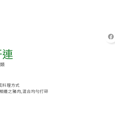
肝連
類
或料理方式
肝相連之豬肉,混合均勻打碎