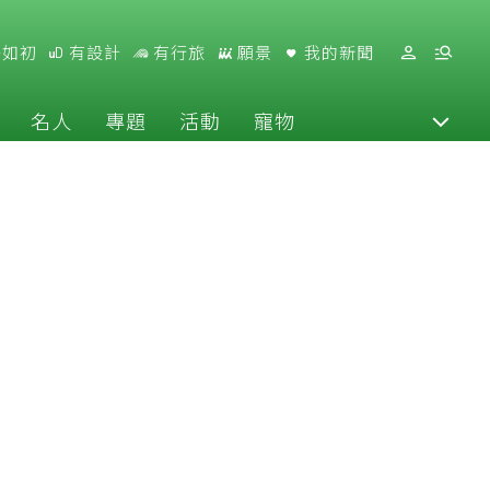
好如初
有設計
有行旅
願景
我的新聞
名人
專題
活動
寵物