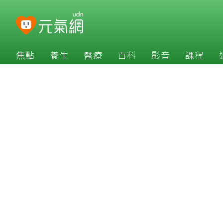
焦點
養生
醫療
百科
影音
課程