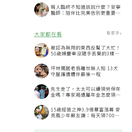
親人臨終不知道該說什麼？安寧
醫師：陪伴比完美告別更重要，
4句話值得及早說出口
看更多
大家都在看
被認為無用的東西反幫了大忙！
50歲婦慶幸沒隨手丟棄的3樣物
品
坪林獨居老翁離世無人知 13犬
守屋護遺體伴最後一程
先生走了，太太可以續領勞保年
金嗎？專家揭遺屬年金怎麼領，
看順位還要看資格
15歲經營之神3.9億暴富落幕 麥
克風少年蘇友謙：每天領700元
過日子