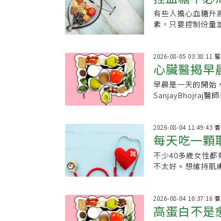
中蛋白質含量最高
有些人擔心血糖升
搭配蛋白質
種加工製品，如豆
素，只要控制份量
醒，需特別留意黃
果、梨子等水果搭
解，否則會阻止消
果嗎？完整果實比
所有豆腐都適用減
素、礦物質及多酚
2026
意的地方，小心減
心臟醫揭早
此相較於果汁、果
分及熱量，以下列
果時，天然糖分仍
蛋白質，是減肥首
早晨是一天的開始
餐吃甜食都
·卡西米羅（Dr.I
輕，所以在同重量
SanjayBhoj
配食用，蛋白質與
分及熱量相似，也
化，包括壓力荷爾
果仍屬於碳水化合
質及蛋白質含量亦
狀態切換到「工作
留意每次攝取份量
高。．百頁豆腐：
重要，若長期在早
2026
此可將水果搭配無
每天吃一顆
高，但建議有減重
管負擔。他也列出
延緩消化、增加飽
是魚漿和其他添加
手，守護心臟健康。
可能因缺少纖維、
不少40多歲女性
水果 維持
蛋液、柴魚汁、糖
示，自己在早晨時
慎，絕對不要拿它
不太好。想維持肌
鈉。．雞蛋豆腐：
晨來一杯咖啡提神
血糖的人吃水果，
異果」，富含多種能
的鈉和磷，因此不
分，可能造成血糖
以下這幾種就很適
慣，有助於維持肌
是「豆腐」，而是
可能增加代謝負擔
低，並富含纖維、
膠原蛋白生成奇異
2026
外，為了飲食類別
餓。2.別把甜食當
高蛋白不是
血糖、空腹血糖及
生素C是合成支撐
製品，如豆皮、素
糕、奶油酥餅等，
糖，營養價值不輸
保護肌膚免受紫外