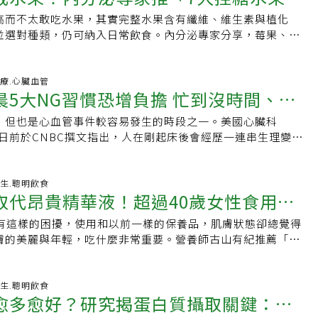
，也是素食者蛋白質來源的主要供給者；黃豆常被拿來製造各
高而不太敢吃水果，其實完整水果含有纖維、維生素與植化
更穩血糖
皮、豆漿、豆花、豆乾、素雞、百頁、凍豆腐等食品。她提
並選對種類，仍可納入日常飲食。內分泌專家分享，莓果、蘋
豆不能生吃，因其含有胰蛋白酶抑制劑，需加熱烹煮才會被分
配蛋白質或健康脂肪，更有助穩定餐後血糖。糖尿病可以吃水
化酵素的分泌。市售8種豆腐並非皆適用減肥宋宛蓁警告，並非
果汁更適合水果雖含天然糖分，同時也提供膳食纖維、維生
肥，若民眾想靠吃豆腐減肥，卻沒有先了解豆腐減肥法需要注
等抗氧化成分。纖維可延緩胃排空及糖分進入血液的速度，因
-08-05 03:38:11 醫療.心臟血管
了體重卻賠了健康。她建議，應謹慎選擇豆腐的種類，留意成
晨5大NG習慣恐增負擔 忙到沒時間、早
乾或水果加工品，直接吃完整水果對血糖較友善。單獨攝取水
出常見的豆腐種類來說明：．板豆腐：含有相對豐富的鈣質及
可能帶來血糖波動。夏威夷皇后醫科大學內分泌學家伊莎貝爾
選。．凍豆腐：是板豆腐去水處理的一種方式，因去水重量較
，但也是心血管事件較容易發生的時段之一。美國心臟科
上榜
sabelCasimiro）建議，將水果與「蛋白質」或「健康脂肪」搭
下，較板豆腐份量多，常有熱量較高的誤解，其實兩者營養成
raj醫師日前於CNBC撰文指出，人在剛起床後會經歷一連串生理變
油脂能延緩碳水化合物的吸收速度，提供持久能量：不過，水
是很好的選擇。．嫩豆腐（絹豆腐）：雖然熱量較低，但其鈣
蒙皮質醇上升、血壓升高、心率逐步回升，讓身體慢慢從休息
物來源，並非吃得愈多愈健康，糖尿病或糖尿病前期患者，應
相對較低，且容易在加工過程添入過多調味，而導致含鈉過
模式」，這段時間的飲食與生活選擇，可能比許多人想像中更
。此外，單獨攝取水果時，天然糖分仍可能帶來血糖波動，因
在製作過程中會加入較多油質及澱粉，雖然美味但熱量也相當
上攝取高糖、高油脂食物，或身體過度緊繃，則可能增加心血
-08-04 11:49:43 養生.聰明飲食
糖優格、堅果、起司或蛋等蛋白質及健康脂肪一起吃，以幫助
取代昂貴精華液！超過40歲女性食用這
需求的人少吃，否則易攝取過多熱量及油脂。．魚豆腐：其實
自己每天早上9點前絕不會做的5件事，提醒民眾從日常習慣著
足感，減少血糖快速波動。而果汁即使標榜百分之百原汁，仍
物製成，不是真正的豆腐，含鈉量極高。．芙蓉豆腐：主要為
保護心臟早上不做5件事別再把這些當早餐Bhojraj醫師表
飲用速度快，使糖分迅速被吸收。若想喝果汁，份量應更謹
都有這樣的困擾，使用和以前一樣的保養品，肌膚狀態卻總覺得
透亮肌膚
等原料製成，完全不含黃豆，吃下肚反而容易攝取過多的
段會盡量避免做以下5件事：1.不喝高糖咖啡飲品許多人習慣早
取代完整水果。內分泌專家推薦7大「控糖水果」醫師強調，控
膚的美麗與年輕，吃什麼非常重要。營養師古山有紀推薦「奇
雖然含有黃豆和雞蛋，看似營養較豐富，但加工過程添加許多
，但若選擇的是大杯風味拿鐵，其中就含有約30至50公克的糖
關鍵在於選擇「低升糖指數（低GI）」與「高纖維」的水果，
支持40歲以後肌膚代謝的營養素，每天早上吃1～2顆的習
建議經常攝取。．杏仁豆腐：常被當作甜品食用，但它其實不
快速上升，促使胰島素分泌增加。長期下來，反覆的血糖波動
合：1.莓果藍莓、草莓、覆盆子及黑莓等莓果，含糖量相對較
膚彈性與透亮感。奇異果為何能支持肌膚代謝？①維生素C支持
由杏仁、奶粉、糖等製成，蛋白質含量極低，應適量食用。此
，也容易讓人在獲取飽足感之後，又在短時間內再次感到飢
花青素與類黃酮。研究顯示，規律攝取莓果可能有助改善餐後
果被認為有助於美肌，其中一個最大原因就是富含維生素C。維
-08-04 10:37:16 養生.聰明飲食
豐富且多樣化，許多人在減肥過程中，會選擇不同的豆類加工
早餐喜歡吃甜食當早餐？Bhojraj醫師指出，像是可頌、杯子蛋
愈多愈好？研究揭蛋白質攝取關鍵：每
胰島素敏感性。新鮮或冷凍莓果都不錯，冷凍莓果若未額外加
肌膚彈性與緊實度的膠原蛋白不可或缺的營養素。此外，也具有
雞、豆乾等，但宋宛蓁提醒，在豆製品的選擇類別上，應盡量
通常由精緻碳水化合物與飽和脂肪組成，多數也缺乏膳食纖維
新鮮莓果。2.蘋果蘋果富含果膠等可溶性纖維，可延緩胃排空
線產生活性氧傷害的作用。奇異果含有豐富的維生素C，有望幫