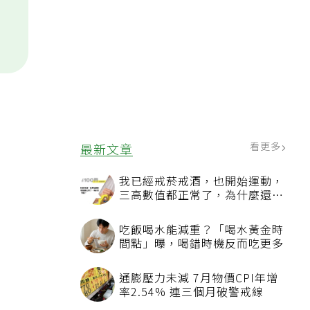
看更多
最新文章
我已經戒菸戒酒，也開始運動，
三高數值都正常了，為什麼還不
能停藥？
吃飯喝水能減重？「喝水黃金時
間點」曝，喝錯時機反而吃更多
通膨壓力未減 7月物價CPI年增
率2.54% 連三個月破警戒線