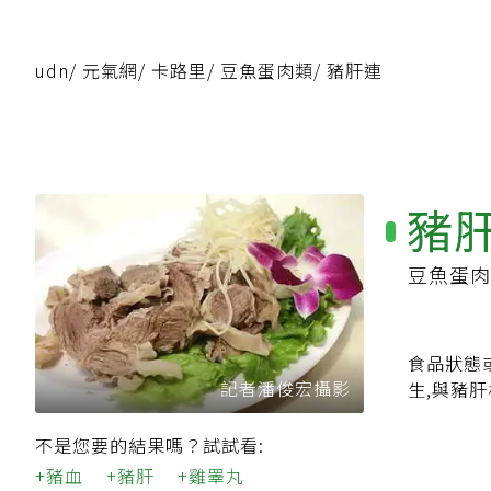
udn
/
元氣網
/
卡路里
/
豆魚蛋肉類
/
豬肝連
豬
豆魚蛋肉
食品狀態
記者潘俊宏攝影
生,與豬
不是您要的結果嗎？試試看:
豬血
豬肝
雞睪丸