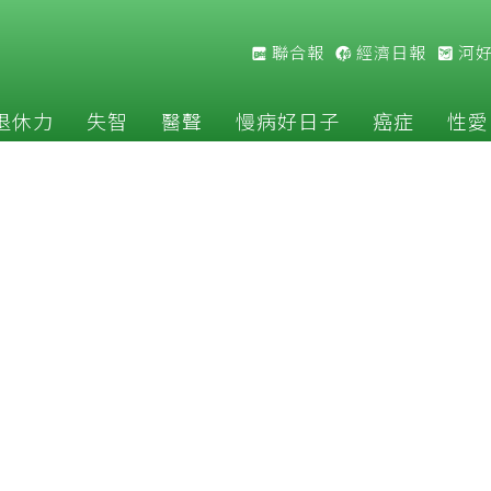
聯合報
經濟日報
河
退休力
失智
醫聲
慢病好日子
癌症
性愛