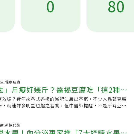
0
80
-08-06 07:04:15 養生.健康瘦身
法」月瘦好幾斤？醫揭豆腐吃「這2種最
有效嗎？近年來各式各樣的減肥法層出不窮，不少人靠著豆腐
氣有妙招
斤，就連許多明星也趨之若鶩，但中醫師提醒，不是所有豆腐
火鍋常吃的嫩豆腐可能暗藏高鈉風險、百頁豆腐更是高油、高
不少民眾常困擾黃豆、豆腐吃多易脹氣，也提供簡單2招「消脹
昌盛堂中醫診所臉書粉絲頁邀請中醫師宋宛蓁發文指出，豆腐
-08-05 07:14:23 醫療.新陳代謝
戒水果！內分泌專家推「7大控糖水果」
的營養成分中含有約34～40%的蛋白質，為所有植物性食物