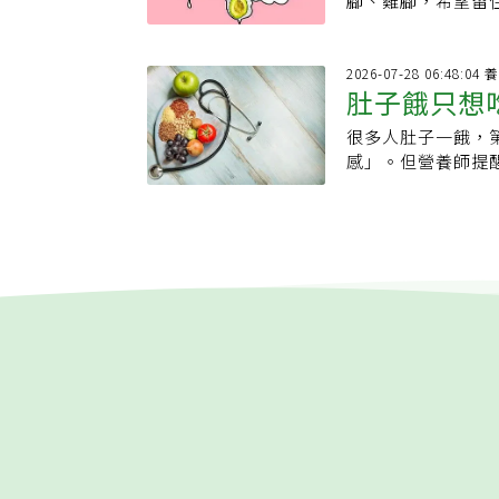
腳、雞腳，希望留
約需54公克蛋白質
久，但家庭製作的
小時斷食？醫師表
肌肉早已流失許久
皮膚，而是先被分
如果是運動量較大
煮蛋怎麼保存才安
就不吃早餐也不容
力變差、經常嗆咳
食、生活習慣及防
1.5公克蛋白質。如
無論是否帶殼，都
暴飲暴食、能均衡
覺並及早尋求專業
（Collagen
2026
衡餐盤時，可以參
護作用會下降，因
食攝取的人，都比
肚子餓只想
略，長輩可能因擔
肌肉、肌腱、韌帶
為全穀類。●二分
擦乾表面水分，再
物的人應避免，或
與肌肉流失的惡性
性。許多人認為多
因為早餐往往是最
痕，細菌較容易從
很多人肚子一餓，
養師揭蛋白
藥物或格列奈類藥物
失能及長期照護的
膚膠原蛋白，其實
白早餐選擇：●燕
放。生雞蛋反而比
感」。但營養師提
需注意脫水及酮酸
現、及早介入，遠
論是天然食物中的
濃縮出較高蛋白質
完整帶殼的生雞蛋
質、膳食纖維以及
性、有衰弱症或肌
補足關鍵蛋白質、
分解成小分子的胜
成的水果杯。●隔
右。原因在於雞蛋
粉」和「吃飽」畫
嘗試16小時斷食。
更是不可或缺的重
到皮膚、臉部或特
入茅屋起司的炒蛋
然保護功能會下降
量，卻可能因缺少
償性暴食斷食最大
性疾病的影響，常
身體是否有能力重
食原則，並適度增
超市販售的雞蛋大
號，有助降低飢餓
是把少吃的熱量補
重要原料，雞蛋、
始，膠原蛋白合成
感到飢餓、疲勞，
本覆蓋一層天然保
色。根據發表於《
食期間應多攝取肉
外，飲食也應兼顧
而加快，因此皮膚
魚類、雞蛋、乳製
反而可能破壞這層
相同的情況下，將
不是脂肪。三、不
高齡長者而言，「
僵硬。女性進入更
有髒污的雞蛋，可
究比較不同蛋白質
利麵全部加大份量
時，可適度利用均
快，因此皮膚老化
味、黏液別再吃除
血糖素反應，同時增
快速上升。四、注
維、維生素及礦物
膠原蛋白流失，例
內，也建議不要食
餓感與進食慾望。
分也會減少，若出
助補足每日所需營
進膠原蛋白分解；
嚴重破裂且放置過
代表日常飲食需要
就不要勉強繼續。
多真實案例顯示，
彈性、加速老化。
殼冷藏、依期限食
例，比完全戒澱粉
持良好的睡眠品質
等而陷入營養不良
種胺基酸作為原料，包
讀】·雞蛋可以狂
來源，減少澱粉並
蒙、維持血糖控制
輩需求與經濟考量
要維生素C、鋅、
蛋大PK！「營養真
可掌握「211餐盤
有任何一種減肥方
用或醫護團隊的實
若攝取不足，即使